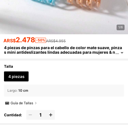
1/6
2.478
ARS$
-50%
ARS$4.955
4 piezas de pinzas para el cabello de color mate suave, pinza
s mini antideslizantes lindas adecuadas para mujeres & n
iñas para uso diario, aplicables para maquillaje, escuela,
viajes y vacaciones de verano, accesorios para el cabello de
playa
Talla
4 piezas
Largo
:
10 cm
Guía de Tallas
Cantidad: