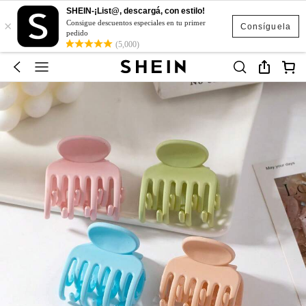
SHEIN-¡List@, descargá, con estilo!
×
Consigue descuentos especiales en tu primer
Consíguela
pedido
(5,000)