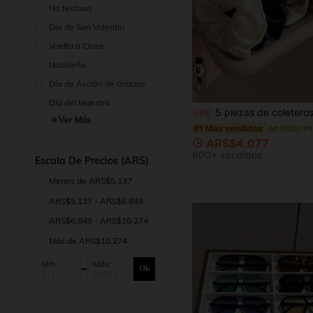
No festivos
Día de San Valentín
Vuelta a Clase
Navideño
Día de Acción de Gracias
8
Día del Maestro
5 piezas de coleteros de satén negro y marrón, 3.35 pulgadas, ligas para el cabello, colas de caballo, elásticos para el cabello, accesorios para
-1%
Ver Más
#1 Más vendidos
ARS$4.077
600+ vendidos
Escala De Precios (ARS)
Menos de ARS$5.137
ARS$5.137 - ARS$6.849
ARS$6.849 - ARS$10.274
Más de ARS$10.274
Mín.:
Máx:
Ok