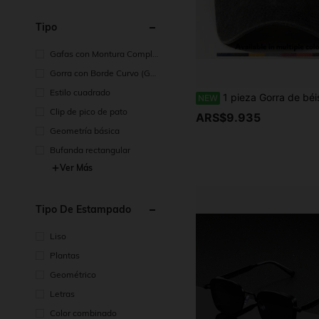
Tipo
Gafas con Montura Comple
ta
Gorra con Borde Curvo (Gor
ra Tipo Dad)
Estilo cuadrado
1 pieza Gorra de béisbol unisex de talla ajustable para todas las estaciones, estilo casual de moda para exteriores, con estampado de gato de anime/versión Q y letras, color negro vintage, streetwear minimalista, la
NEW
Clip de pico de pato
ARS$9.935
Geometría básica
Bufanda rectangular
Ver Más
Tipo De Estampado
Liso
Plantas
Geométrico
Letras
Color combinado