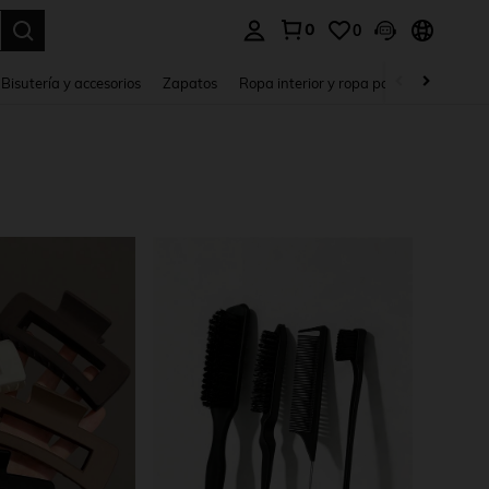
0
0
a. Press Enter to select.
Bisutería y accesorios
Zapatos
Ropa interior y ropa para dormir
Ho