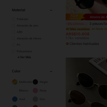
Material
Ahorro de
Poliéster
3 piezas/Set Gafas de moda estilo ojo de gato multicolor para mujer, accesorios de estilo callejero Y
-3%
¡Últimos 2 días
Aleación de zinc
#1 Más vendidos
ABS
ARS$10.808
1.7k+ vendidos
Aleación de Hierro
Clientes habituales
PC
Poliuretano
Ver Más
Color
Multicolor
Negro
Blanco
Rosa
Azul
Gris