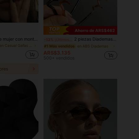
Ahorro de ARS$462
2 piezas Gafas de mujer con montura ovalada y lentes planos, Gafas de ordenador con estilo retro Y2K, Montura ovalada pequeña personalizada para uso diario
2 piezas Diademas básicas simples de onda grande para mujeres, diademas para maquillaje, diademas de plástico, uso diario
-13%
¡Últimos 2 días
en Casual Gafas y accesorios para gafas de mujer
en ABS Diademas
#1 Más vendidos
ARS$3.135
500+ vendidos
ores