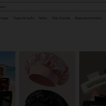
ter
and down arrow keys to navigate search Búsqueda reciente and Busca y Encuentr
 mujer
Trajes de baño
Niños
Talla Grande
Ropa para hombre