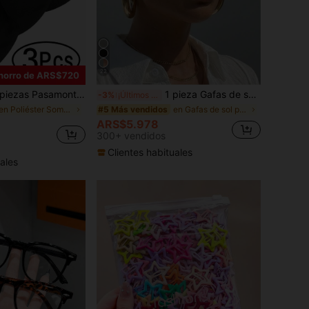
22
horro de ARS$720
tañas, Máscara para esquí para hombres mujeres fútbol, Capucha ligera Sheisty, Capucha solar Shiesty con protección UV para ciclismo
1 pieza Gafas de sol ovaladas retro multicolor de moda y versátiles para mujeres, adecuadas para viajes, playa, bar, actividades al aire libre y otras ocasiones, estética Y2K
-3%
¡Últimos 2 días
en Poliéster Sombreros De Hombre
en Gafas de sol para mujer
#5 Más vendidos
ARS$5.978
300+ vendidos
Clientes habituales
ales