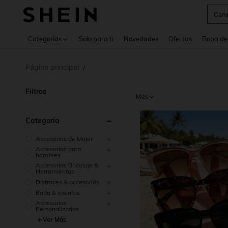
Swea
Use up 
Categorías
Solo para ti
Novedades
Ofertas
Ropa de
Página principal
/
Filtros
Más
Categoría
Accesorios de Mujer
Accesorios para
hombres
Accesorios Bricolaje &
Herramientas
Disfraces & accesorios
Boda & eventos
Accesorios
Personalizados
Ver Más