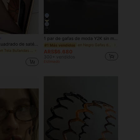
20
1 par de gafas de moda Y2K sin montura ultra delgadas de color negro, adecuadas para la playa de verano, conducir y otras ocasiones, accesorio ideal para estilo casual de playa, estilo callejero, opción perfecta para combinar con suéteres, chaquetas, sudaderas con capucha para actividades al aire libre y viajes
1 pieza Pañuelo cuadrado de satén con estampado de paisley para mujer
en Negro Gafas de moda para hombre
#1 Más vendidos
en Tela Bufandas y accesorios de bufanda para muje
ARS$6.680
300+ vendidos
Estimado