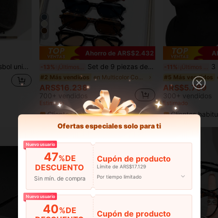
5
Ahorro de ARS$2.432
A
vada, corona suave, adecuada para uso diario, pesca, camping, playa y fiesta
Set de 9 piezas de gafas de marco pequeño casual para mujeres, elegante Y2K versátil para uso diario, playa, fiesta, regalo, sirena de oficina
3 piezas Pasamon
-13%
¡Últimos 2 días
-11%
¡Últimos 2 días
en Multicolor Conjuntos de gafas para mujer
#2 Más vendidos
#5 Más vendidos
ARS$16.238
ARS$5.789
700+ vendidos
300+ vendidos
Estimado
Estimado
Clientes habituales
Clientes habitu
Ofertas especiales solo para ti
Nuevo usuario
47
%DE
Cupón de producto
DESCUENTO
Límite de ARS$17.129
Por tiempo limitado
Sin mín. de compra
Nuevo usuario
40
%DE
Cupón de producto