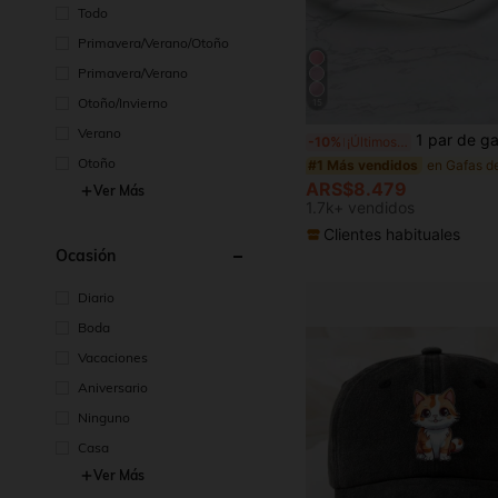
Todo
Primavera/Verano/Otoño
Primavera/Verano
Otoño/Invierno
15
#1 Más vendidos
Verano
1 par de gafas de moda para mujer de estilo bohemio, multicolor y de gran tamaño, 
-10%
¡Últimos 2 días
(1000+)
Otoño
#1 Más vendidos
#1 Más vendidos
(1000+)
(1000+)
ARS$8.479
Ver Más
#1 Más vendidos
1.7k+ vendidos
(1000+)
Clientes habituales
Ocasión
Diario
Boda
Vacaciones
Aniversario
Ninguno
Casa
Ver Más