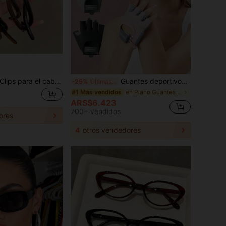
3 piezas/1 pieza Clips para el cabello con perlas falsas de color café retro, accesorio elegante para mujeres, adecuado para ir al trabajo, peinados diarios, simple y elegante para primavera y verano, pinzas para el cabello, pasadores, barrettes, accesorios para la cabeza, accesorios para el cabello para mujeres, horquillas, vacaciones, viajes, festivales, cumpleaños
Guantes deportivos con cojín de aire antideslizante, guantes de fitness de media dedo de seda de hielo transpirables y resistentes al desgaste para hombres y mujeres
-25%
Últimas 6 hrs
en Plano Guantes de mujer
#1 Más vendidos
ARS$6.423
700+ vendidos
ores
4
otros vendedores