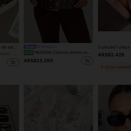
 el cabello, uso diario, estética de chica limpia
MUSERA
MUSERA Cinturón ancho con hebilla grande y tachuelas, primavera verano, vacaciones de Ibizia, festival, vacaciones tropicales, Desiree
NEW
en Estilo minimalista urbano Accesorios para el ca
ARS$3.426
ARS$23.295
4
otros vended