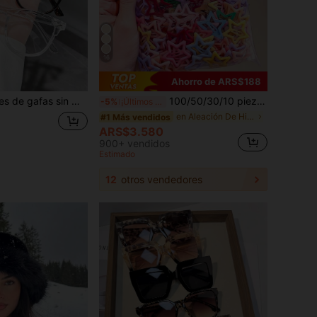
16
Ahorro de ARS$188
s y versátiles, adecuadas para uso diario, oficina, ver televisión, jugar y decoración de teléfono, unisex
100/50/30/10 piezas Lindos clips de estrella de cinco puntas estilo Y2K, clips de cabello coloridos, accesorios básicos para el cabello - Adecuados para niñas, uso diario en la escuela, fiestas, deportes, estética
-5%
¡Últimos 2 días
en Aleación De Hierro Accesorios para el cabello d
#1 Más vendidos
ARS$3.580
900+ vendidos
Estimado
12
otros vendedores