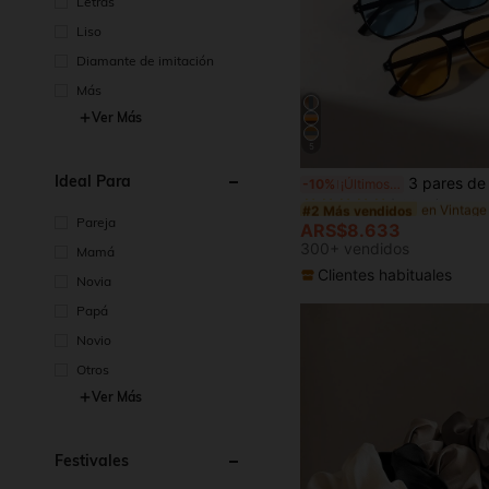
Letras
Liso
Diamante de imitación
Más
Ver Más
5
#2 Más vendidos
Ideal Para
3 pares de gafas de moda retro multicolor para hombre, clásicas de verano para va
-10%
¡Últimos 2 días
(1000+)
#2 Más vendidos
#2 Más vendidos
Pareja
(1000+)
(1000+)
ARS$8.633
#2 Más vendidos
300+ vendidos
Mamá
(1000+)
Clientes habituales
Novia
Papá
Novio
Otros
Ver Más
Festivales