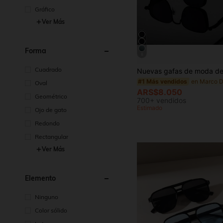
Gráfico
Ver Más
Forma
8
Cuadrado
#1 Más vendidos
Oval
ARS$8.050
Geométrico
700+ vendidos
Estimado
Ojo de gato
Redondo
Rectangular
Ver Más
Elemento
Ninguno
Color sólido