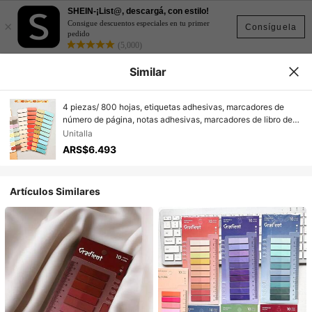
SHEIN-¡List@, descargá, con estilo!
×
Consigue descuentos especiales en tu primer
Consíguela
pedido
(5,000)
Similar
4 piezas/ 800 hojas, etiquetas adhesivas, marcadores de
número de página, notas adhesivas, marcadores de libro de
colores translúcidos escribibles y reutilizables, hermosas
Unitalla
etiquetas de índice con cinta, notas adhesivas de colores
ARS$6.493
retro europeos y americanos de PET transparente
Artículos Similares