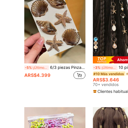
8
Ahorr
6/3 piezas Pinzas para el cabello con forma de estrella de mar, concha y caracol dorados, estilo bohemio, accesorios para el cabello de mujer, adecuados para uso casual, Hawái, vacaciones en la playa, accesorios de verano, viajes, cumpleaños, pinzas de garra
10 piezas Anillos de trenza para el cabello con estrella de mar dor
-5%
¡Últimos 3 días
-3%
¡Últimos 3 días
#10 Más vendidos
ARS$4.399
ARS$3.646
70+ vendidos
Clientes habitua