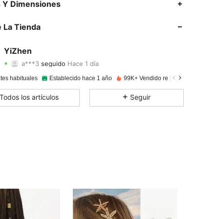
s Y Dimensiones
4,92
355
6.3K
 La Tienda
4,92
355
6.3K
YiZhen
a***3
seguido
Hace 1 día
4,92
355
6.3K
Calificación
Artículos
Seguidores
tes habituales
Establecido hace 1 año
99K+ Vendido recientemente
4,92
355
6.3K
Todos los artículos
Seguir
4,92
355
6.3K
4,92
355
6.3K
4,92
355
6.3K
4,92
355
6.3K
4,92
355
6.3K