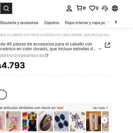
0
0
a. Press Enter to select.
Bisutería y accesorios
Zapatos
Ropa interior y ropa para dormir
Ho
Juego de 46 piezas de accesorios para el cabello con tema oceánico en color dorado, que incluye estrellas de mar, conchas, caracoles, perlas, ligas para el cabello, clips, pasadores, adecuado para mujeres & niñas, pasadores deslizantes, clips de garra
de 46 piezas de accesorios para el cabello con
ceánico en color dorado, que incluye estrellas de
onchas, caracoles, perlas, ligas para el cabello,
c260510121549297844183
 pasadores, adecuado para mujeres & niñas,
res deslizantes, clips de garra
4.793
$
ICE AND AVAILABILITY
r artículos similares con stock en '
oro
'
Ver todo