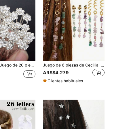
go de 20 piezas/60 piezas de accesorios para el cabello de novia de boda de moda con flores de perlas falsas, cristales transparentes y strass, pinzas para el cabello, peine para el cabello, peine lateral, accesorios para damas de honor, útiles escolares
Juego de 6 piezas de Cecillia, Sujetadores de cabello trenzados con estilo, Accesorios para el cabello con colgante de piedra natural, Scrunchies de aleación de zinc, Gran regalo y material de aprendizaje, Pinza de cabello, Cumpleaños
8
ARS$4.279
Clientes habituales