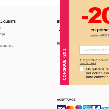
AL CLIENTE
ENCUÉNTRANOS EN
s
Pago
SUSCRÍBETE PARA RECIBIR OFERTA
recuentes
CONSIGUE -20%
Al registrarse, acept
condiciones
.
AR + 54
Me gustaría re
por correo el
para cancelar 
AR + 54
ACEPTAMOS