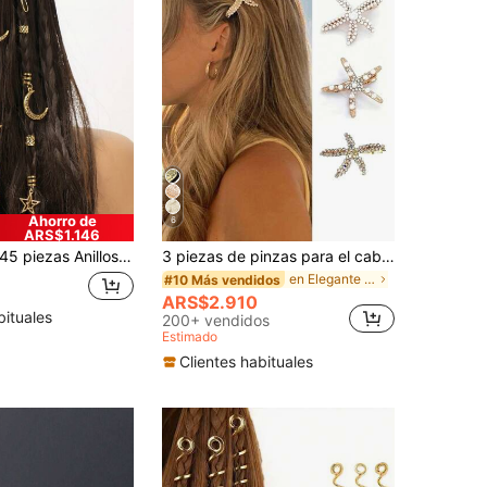
Ahorro de
6
ARS$1.146
piezas Anillos trenzados para el cabello de mujer con diseño de luna & estrella, pinzas de cabello personalizadas de moda, adecuadas para vacaciones de verano en la playa, accesorios para el cabello, milenio, accesorios para la cabeza, estilo bohemio
3 piezas de pinzas para el cabello con perlas falsas vintage en forma de estrella de mar, pasadores de metal dorado & plateado en forma de estrella de mar para estilo de playa & uso diario, boho chic
en Elegante Accesorios para el cabello de las muje
#10 Más vendidos
ARS$2.910
bituales
200+ vendidos
Estimado
Clientes habituales