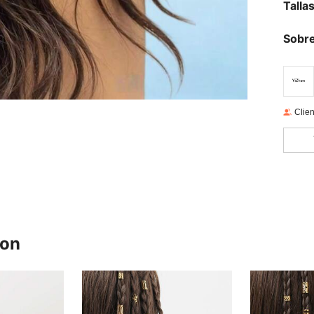
Talla
Sobre
Clien
ron