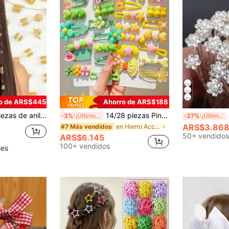
o de ARS$445
Ahorro de ARS$188
estilo bohemio vintage, adecuados para mujeres y niñas, accesorios de cabello DIY para trenzas, joyería de estilo festival
14/28 piezas Pinzas para el cabello estilo dulce y fresco de niña, diseño de dibujos animados lindos, adecuado para niñas. Diseño multiestilo de flor/conejo/estrella/corazón/lazo, accesorios para el cabello sin daños, pinzas para el flequillo, pinzas laterales, pinzas para cabellos rebeldes, accesorios versátiles para uso diario
Jue
-3%
¡Últimos 3 días
-27%
¡Últimos 2 días
ARS$3.86
en Hierro Accesorios para el cabello de las mujere
#7 Más vendidos
50+ vendidos
ARS$6.145
100+ vendidos
les