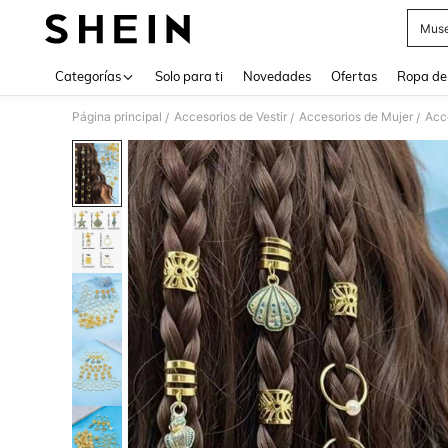
Muse
Use up 
Categorías
Solo para ti
Novedades
Ofertas
Ropa de
Página principal
Accesorios de Vestir
Accesorios de Mujer
Acce
/
/
/