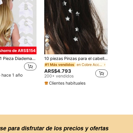
6
Ahorro de ARS$154
 Pieza Diadema con lazo de perla roja con letras de la A a la Z, lazos para el cabello, accesorios para el cabello para niñas
10 piezas Pinzas para el cabello con estrella de cinco puntas de metal, pinzas para el cabello con cuentas texturizadas doradas, accesorios para el cabello de moda, adecuados para verano, playa, accesorios para la cabeza
en Cobre Accesorios para el cabello de las mujeres
#1 Más vendidos
ARS$4.793
o hace 1 año
200+ vendidos
Clientes habituales