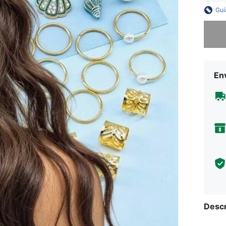
Guí
Lo sent
Env
Descr