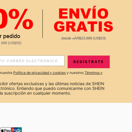
APP
S EXCLUSIVAS, PROMOCIONES Y NOTICIAS DE SHEIN
REGÍSTRATE
Suscribir
a nuestra
Política de privacidad y cookies
y nuestros
Términos y
Suscribirte
cibir ofertas exclusivas y las últimas noticias de SHEIN 
ectrónico. Entiendo que puedo comunicarme con SHEIN 
la suscripción en cualquier momento.
Suscribir