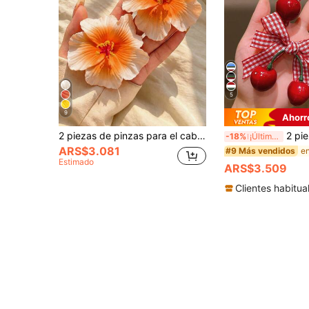
5
9
Ahorr
2 piezas de pinzas para el cabello con hibisco naranja, accesorios para fiesta de playa Luau tropical hawaiano, diadema para mujer, accesorios para el cabello estilo Y2K tropical
2 piezas Pinzas para el cabello con moño de cereza l
-18%
¡Últimos 3 días
ARS$3.081
#9 Más vendidos
Estimado
ARS$3.509
Clientes habitua