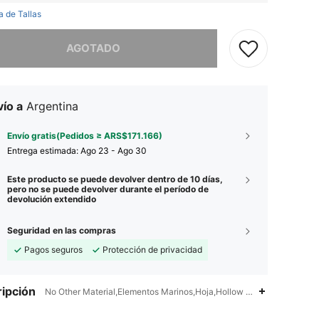
a de Tallas
imos, este producto está agotado.
AGOTADO
ío a
Argentina
Envío gratis(Pedidos ≥ ARS$171.166)
Entrega estimada:
Ago 23 - Ago 30
Este producto se puede devolver dentro de 10 días,
pero no se puede devolver durante el período de
devolución extendido
Seguridad en las compras
Pagos seguros
Protección de privacidad
ipción
No Other Material,Elementos Marinos,Hoja,Hollow Out,Lazo
4,92
355
6.3K