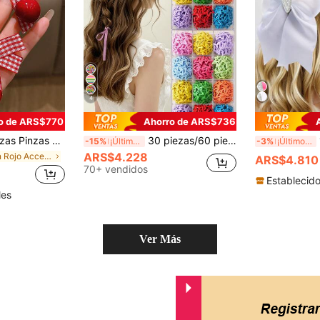
4
o de ARS$770
Ahorro de ARS$736
indas, accesorios para el cabello de estilo dulce adecuados para uso diario, decoración asequible para el cabello
30 piezas/60 piezas Clips de pelo con estrella de cinco puntas minimalistas y lindos, clips BB de estrella de color dulce de caramelo, accesorios para el cabello de niñas, accesorios pequeños versátiles para uso diario, actuaciones y estilismo de fotos (color aleatorio)
1
-15%
¡Últimos 3 días
-3%
¡Últimos 3 días
ARS$4.228
en Rojo Accesorios para el cabello de las mujeres
ARS$4.810
70+ vendidos
Establecid
les
Ver Más