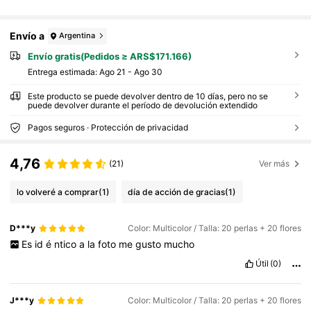
Envío a
Argentina
Envío gratis(Pedidos ≥ ARS$171.166)
Entrega estimada:
Ago 21 - Ago 30
Este producto se puede devolver dentro de 10 días, pero no se
puede devolver durante el período de devolución extendido
Pagos seguros · Protección de privacidad
4,76
(21)
Ver más
lo volveré a comprar
(1)
día de acción de gracias
(1)
D***y
Color: Multicolor / Talla: 20 perlas + 20 flores
Es
id
é
ntico
a
la
foto
me
gusto
mucho
Útil
(0)
J***y
Color: Multicolor / Talla: 20 perlas + 20 flores