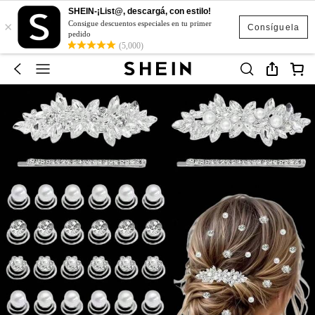
SHEIN-¡List@, descargá, con estilo!
×
Consigue descuentos especiales en tu primer
Consíguela
pedido
(5,000)