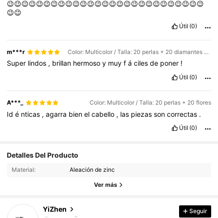
😉😉😉😉😉😉😉😉😉😉😉😉😉😉😉😉😉😉😉😉😉😉😉😉😉😉😉
😉😉
Útil
(0)
m***r
Color: Multicolor / Talla: 20 perlas + 20 diamantes de imitación
Super
lindos
,
brillan
hermoso
y
muy
f
á
ciles
de
poner
!
Útil
(0)
A***_
Color: Multicolor / Talla: 20 perlas + 20 flores
Id
é
nticas
,
agarra
bien
el
cabello
,
las
piezas
son
correctas
.
Útil
(0)
6.3K Seguidores
4,92
Detalles Del Producto
Material:
Aleación de zinc
6.3K Seguidores
4,92
Ver más
6.3K Seguidores
4,92
YiZhen
Seguir