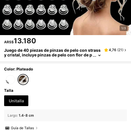
1/3
13.180
ARS$
Juego de 40 piezas de pinzas de pelo con strass
4,76
(
21
)
y cristal, incluye pinzas de pelo con flor de p
erla en espiral, adecuado para bodas, novia
s, bailes de graduación, fiestas y ocasiones espe
ciales (strass & perla & flor), pinzas de pelo, garr
Color: Plateado
as de pelo, horquillas de pelo, accesorios para el
cabello, útiles escolares, pinzas para el cabello
Talla
Unitalla
Largo
:
1.4-8 cm
Guía de Tallas