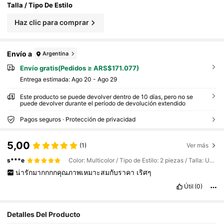
Talla / Tipo De Estilo
Haz clic para comprar
Envío a
Argentina
Envío gratis(Pedidos ≥ ARS$171.077)
Entrega estimada:
Ago 20 - Ago 29
Este producto se puede devolver dentro de 10 días, pero no se
puede devolver durante el período de devolución extendido
Pagos seguros · Protección de privacidad
5,00
(1)
Ver más
s***e
Color: Multicolor / Tipo de Estilo: 2 piezas / Talla: Unitalla
น่ารักมากกกกคุณภาพเหมาะสมกับราคา
เริศๆ
Útil
(0)
Detalles Del Producto
88K Seguidores
4,88