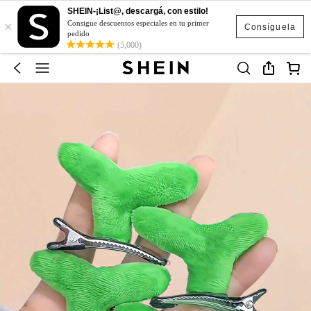
SHEIN-¡List@, descargá, con estilo!
×
Consigue descuentos especiales en tu primer
Consíguela
pedido
(5,000)