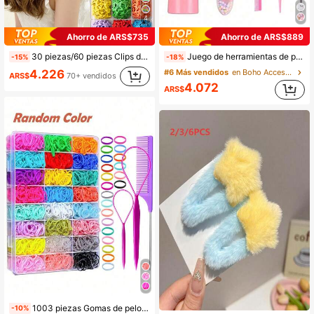
4
Ahorro de ARS$735
Ahorro de ARS$889
30 piezas/60 piezas Clips de pelo con estrella de cinco puntas minimalistas y lindos, clips BB de estrella de color dulce de caramelo, accesorios para el cabello de niñas, accesorios pequeños versátiles para uso diario, actuaciones y estilismo de fotos (color aleatorio)
Juego de herramientas de peinado para niñas de moda, (6.8oz/200ml) Botella de spray de niebla fina continua, Peine suave, Peine para el cabello en casa, Regalo, Accesorios para el cabello, Juego de peines para el cabello y cepillo lateral con cola de rata, Cepillo de peinado, Peine de dibujos animados anti-enredos, Peine de masaje para la ducha, Accesorios para el cabello, Peine de cuidado del cabello en casa, Peine de masaje del cuero cabelludo, Peine de plástico con bola de burbuja, Peine de cola puntiaguda para el cuidado del cabello, Estilo de peine dual, Cepillo, Peine suave universal para cabello rizado/liso de niñas, Actividades escolares/Temporada de vacaciones/Regreso a la escuela/Uso diario
-15%
-18%
4.226
#6 Más vendidos
en Boho Accesorios para el cabello de las mujeres
ARS$
70+ vendidos
4.072
ARS$
100+ vendidos
1003 piezas Gomas de pelo elásticas de colores aleatorios, Set de 28 colores de mini scrunchies, bandas de pelo y accesorios para el cabello para niñas
-10%