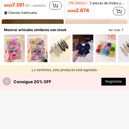
2 piezas de lindos y esponjosos clips para el cabello con forma de estrella estilo Y2K, clips laterales para el flequillo de piel de conejo sintética, clips BB, accesorios para el cabello, clips de garra, pasadores para el cabello, barretas para el cabello, accesorios para la cabeza, horquillas
-1%
Últimos 2 días
7.391
ARS$
80+ vendidos
2.874
ARS$
Clientes habituales
Mostrar artículos similares con stock
Ver todo
Lo sentimos, este producto está agotado.
Consigue 20% OFF
AGOTADO
Regístrate
Ahorro de ARS$172
48 piezas de pinzas para el cabello con estilo de hada y mariposas de colores, accesorios de cabello de mariposa lindos para mujeres para el flequillo lateral, colores surtidos (no incluye cartón)
Juego de 36/18 piezas de accesorios para el cabello con estrellas y lazos estilo Y2K, duraderos y amigables con el cabello, pinzas para el cabello dulces y lindas - Adecuado para mujeres y niñas, uso diario, escuela, citas, vacaciones
-3%
-16%
#10 Más vendidos
en Clip de pico de pato Accesorios para el cabello
#8 Más vendidos
en Estilo Lindo Accesorios
3.165
5.474
ARS$
ARS$
Estimado
100+ vendidos