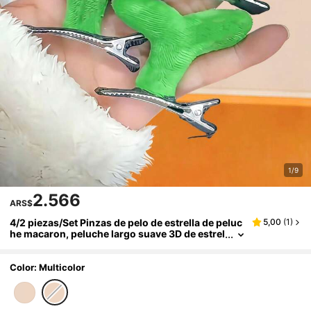
1/9
2.566
ARS$
4/2 piezas/Set Pinzas de pelo de estrella de peluc
5,00
(
1
)
he macaron, peluche largo suave 3D de estrel
la de cinco puntas con paleta de colores mac
aron frescos, esponjoso y completo - Adecuado
para niñas y mujeres, se puede usar para la escue
Color: Multicolor
la diaria, actividades de fiesta, compatible con est
ilos vintage, dulces, académicos y otros, pinzas d
e pelo