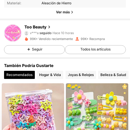
Material:
Aleación de Hierro
88K Seguidores
4,88
Ver más
88K Seguidores
4,88
Too Beauty
v***a
seguido
Hace 10 horas
88K Seguidores
4,88
99K+ Vendido recientemente
99K+ Recompra
Seguir
Todos los artículos
88K Seguidores
4,88
También Podría Gustarte
88K Seguidores
4,88
Recomendados
Hogar & Vida
Joyas & Relojes
Belleza & Salud
88K Seguidores
4,88
88K Seguidores
4,88
88K Seguidores
4,88
88K Seguidores
4,88