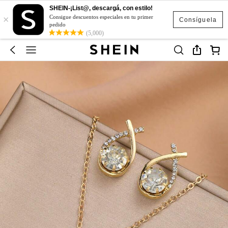
SHEIN-¡List@, descargá, con estilo!
×
Consigue descuentos especiales en tu primer
Consíguela
pedido
(5,000)