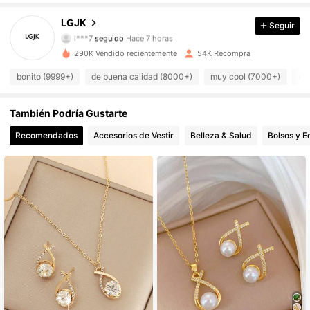
5K Seguidores
4,90
LGJK
Seguir
l***7
seguido
Hace 7 horas
5K Seguidores
4,90
290K Vendido recientemente
54K Recompra
bonito (9999+)
de buena calidad (8000+)
muy cool (7000+)
co
5K Seguidores
4,90
5K Seguidores
También Podría Gustarte
4,90
Recomendados
Accesorios de Vestir
Belleza & Salud
Bolsos y E
5K Seguidores
4,90
5K Seguidores
4,90
5K Seguidores
4,90
5K Seguidores
4,90
5K Seguidores
4,90