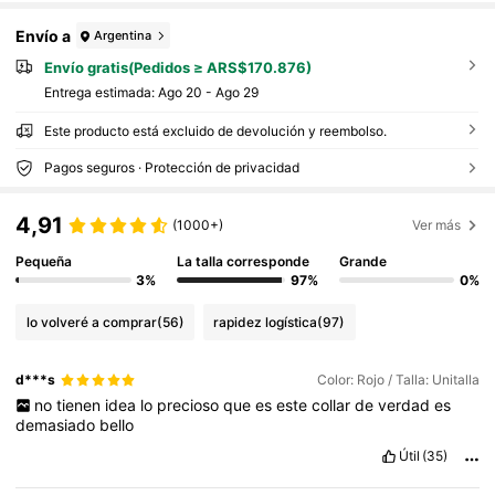
Envío a
Argentina
Envío gratis(Pedidos ≥ ARS$170.876)
Entrega estimada:
Ago 20 - Ago 29
Este producto está excluido de devolución y reembolso.
Pagos seguros · Protección de privacidad
4,91
(1000+)
Ver más
Pequeña
La talla corresponde
Grande
3%
97%
0%
lo volveré a comprar
(56)
rapidez logística
(97)
d***s
Color: Rojo / Talla: Unitalla
no
tienen
idea
lo
precioso
que
es
este
collar
de
verdad
es
demasiado
bello
Útil
(35)