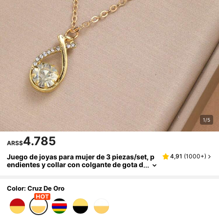
1/5
4.785
ARS$
Juego de joyas para mujer de 3 piezas/set, p
4,91
(
1000+
)
endientes y collar con colgante de gota d
e agua en forma de cruz (caja de regalo n
o incluida)
Color: Cruz De Oro