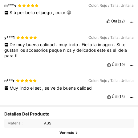
m***v
Color: Rojo / Talla: Unitalla
S
ú
per
bello
el
juego
,
color
🤩
Útil
(32)
y***1
Color: Rojo / Talla: Unitalla
De
muy
buena
calidad
.
muy
lindo
.
Fiel
a
la
imagen
.
Si
te
gustan
los
accesorios
peque
ñ
os
y
delicados
este
es
el
idela
para
ti
.
Útil
(19)
n***r
Color: Rojo / Talla: Unitalla
Muy
lindo
el
set
,
se
ve
de
buena
calidad
Útil
(15)
Detalles Del Producto
5K Seguidores
4,90
Material:
ABS
5K Seguidores
4,90
Ver más