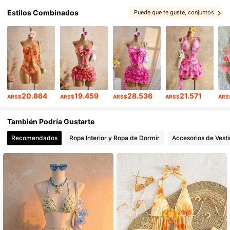
Estilos Combinados
Puede que te guste
, conjuntos
, Te podría gustar
, También te puede interesar
, Artículos relacionados
20.864
19.459
28.536
21.571
ARS$
ARS$
ARS$
ARS$
ARS
También Podría Gustarte
Recomendados
Ropa Interior y Ropa de Dormir
Accesorios de Vesti