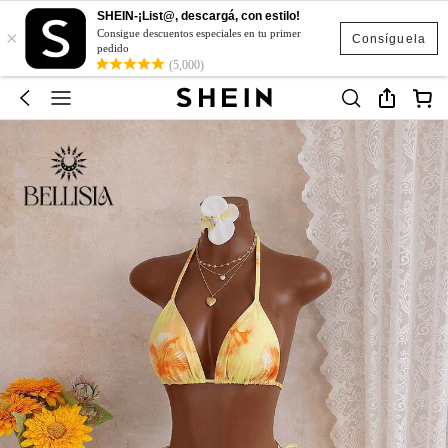
SHEIN-¡List@, descargá, con estilo!
×
Consigue descuentos especiales en tu primer
Consíguela
pedido
(5,000)