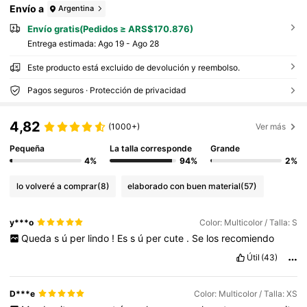
Envío a
Argentina
Envío gratis(Pedidos ≥ ARS$170.876)
Entrega estimada:
Ago 19 - Ago 28
Este producto está excluido de devolución y reembolso.
Pagos seguros · Protección de privacidad
4,82
(1000+)
Ver más
Pequeña
La talla corresponde
Grande
4%
94%
2%
lo volveré a comprar
(8)
elaborado con buen material
(57)
y***o
Color: Multicolor / Talla: S
Queda
s
ú
per
lindo
!
Es
s
ú
per
cute
.
Se
los
recomiendo
Útil
(43)
D***e
Color: Multicolor / Talla: XS