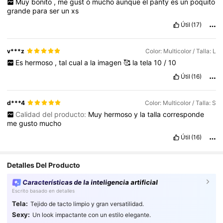
Muy
bonito
,
me
gust
ó
mucho
aunque
el
panty
es
un
poquito
grande
para
ser
un
xs
Útil
(17)
v***z
Color: Multicolor / Talla: L
Es
hermoso
,
tal
cual
a
la
imagen
🥰
la
tela
10
/
10
Útil
(16)
d***4
Color: Multicolor / Talla: S
Calidad del producto:
Muy
hermoso
y
la
talla
corresponde
me
gusto
mucho
Útil
(16)
Detalles Del Producto
Características de la inteligencia artificial
Escrito basado en detalles
Tela:
Tejido de tacto limpio y gran versatilidad.
Sexy:
Un look impactante con un estilo elegante.