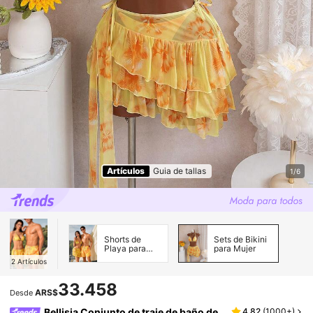
Artículos
Guia de tallas
1/6
Shorts de
Sets de Bikini
Playa para
para Mujer
Hombre
2
Artículos
33.458
ARS$
Desde
Bellisia Conjunto de traje de baño de
4,82
(
1000+
)