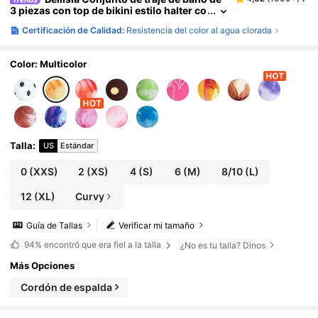
3 piezas con top de bikini estilo halter co
n estampado floral acuarela, Bottom de b
Certificación de Calidad:
Resistencia del color al agua clorada
ikini con lazos laterales y falda pareo, para v
acaciones de verano
Color: Multicolor
Talla
:
US
Estándar
0
(XXS)
2
(XS)
4
(S)
6
(M)
8/10
(L)
12
(XL)
Curvy
Guía de Tallas
Verificar mi tamaño
94%
encontró que era fiel a la talla
¿No es tu talla? Dinos
Más Opciones
Cordón de espalda