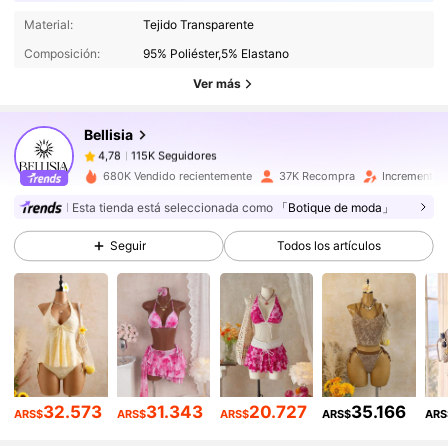
115K Seguidores
4,78
Material:
Tejido Transparente
115K Seguidores
4,78
Composición:
95% Poliéster,5% Elastano
115K Seguidores
4,78
Ver más
115K Seguidores
4,78
Bellisia
115K Seguidores
4,78
n***e
seguido
Hace 11 horas
115K Seguidores
4,78
680K Vendido recientemente
37K Recompra
Incremento 
Esta tienda está seleccionada como
「Botique de moda」
115K Seguidores
4,78
115K Seguidores
4,78
Seguir
Todos los artículos
115K Seguidores
4,78
115K Seguidores
4,78
115K Seguidores
4,78
32.573
31.343
20.727
35.166
ARS$
ARS$
ARS$
ARS$
ARS