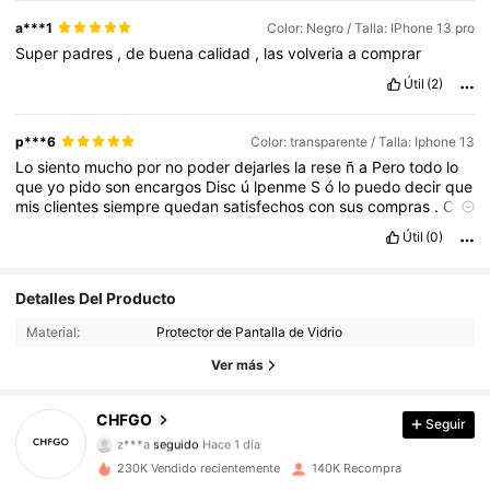
a***1
Color: Negro / Talla: IPhone 13 pro
Super
padres
,
de
buena
calidad
,
las
volveria
a
comprar
Útil
(2)
p***6
Color: transparente / Talla: Iphone 13
Lo
siento
mucho
por
no
poder
dejarles
la
rese
ñ
a
Pero
todo
lo
que
yo
pido
son
encargos
Disc
ú
lpenme
S
ó
lo
puedo
decir
que
mis
clientes
siempre
quedan
satisfechos
con
sus
compras
.
C
ó
mo
siempre
productos
de
excelente
calidad
.
Mis
pedidos
no
Útil
(0)
tardan
m
á
s
de
2
semanas
en
recibirlos
Gracias
SHEIN
LOS
AMOOOOO
!!!!!
❤️❤️❤️❤️❤️❤️❤️❤️❤️❤️❤️🥰🥰🥰🥰🥰🥰🥰🥰🥰🥰🥰
🥰🥰🥰🥰🥰❤️❤️❤️
Detalles Del Producto
1.7K Seguidores
4,89
Material:
Protector de Pantalla de Vidrio
1.7K Seguidores
4,89
Ver más
1.7K Seguidores
4,89
CHFGO
Seguir
z***a
seguido
Hace 1 día
1.7K Seguidores
4,89
230K Vendido recientemente
140K Recompra