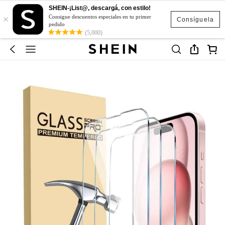
SHEIN-¡List@, descargá, con estilo!
×
Consigue descuentos especiales en tu primer
Consíguela
pedido
(5,000)