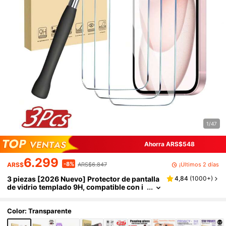
1/47
Ahorra ARS$548
6.299
-8%
¡Últimos 2 días
ARS$
ARS$6.847
3 piezas [2026 Nuevo] Protector de pantalla
4,84
(
1000+
)
de vidrio templado 9H, compatible con i
Phone18/18Pro/18Promax/17/17 Pro/17 P
ro Max/17 Air/16/16 Plus/16 Pro/16 Pro Max/1
5/15 Pro Max/14/14 Plus/13/13 Mini/12/12 Mi
Color: Transparente
ni/11 Pro Max/X/XS/XR, alta definición transp