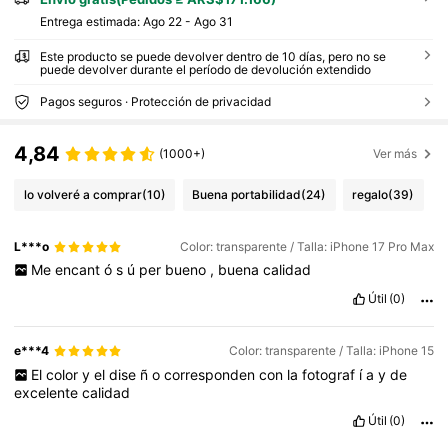
Entrega estimada:
Ago 22 - Ago 31
Este producto se puede devolver dentro de 10 días, pero no se
puede devolver durante el período de devolución extendido
Pagos seguros · Protección de privacidad
4,84
(1000+)
Ver más
lo volveré a comprar
(10)
Buena portabilidad
(24)
regalo
(39)
L***o
Color: transparente / Talla: iPhone 17 Pro Max
Me
encant
ó
s
ú
per
bueno
,
buena
calidad
Útil
(0)
e***4
Color: transparente / Talla: iPhone 15
El
color
y
el
dise
ñ
o
corresponden
con
la
fotograf
í
a
y
de
excelente
calidad
Útil
(0)