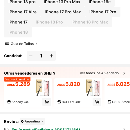
IPhone 13 pro
iPhone 13 Pro Max
iPhone 16e
iPhone 17 Aire
iPhone 17 Pro Max
iPhone 17 Pro
iPhone 17
iPhone 18 Pro
iPhone 18 Pro Max
iPhone 18
Guía de Tallas
Cantidad:
Otros vendedores en SHEIN
Ver todos los 4 vendedores
precio mínimo
5.289
5.820
6.025
ARS$
ARS$
ARS$
Speedy Co.
BOLLYMORE
CSDZ Store
Envío a
Argentina
Envío gratis(Pedidos ≥ ARS$171.166)