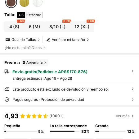
Talla
:
US
Estándar
3 left
8 left
9 left
4
(S)
6
(M)
8/10
(L)
12
(XL)
Guía de Tallas
Verificar mi tamaño
¿No es tu talla? Dinos
Envío a
Argentina
Envío gratis(Pedidos ≥ ARS$170.876)
Entrega estimada:
Ago 19 - Ago 28
Este producto está excluido de devolución y reembolso.
Pagos seguros · Protección de privacidad
4,93
(1000+)
Ver más
Pequeña
La talla corresponde
Grande
5%
83%
12%