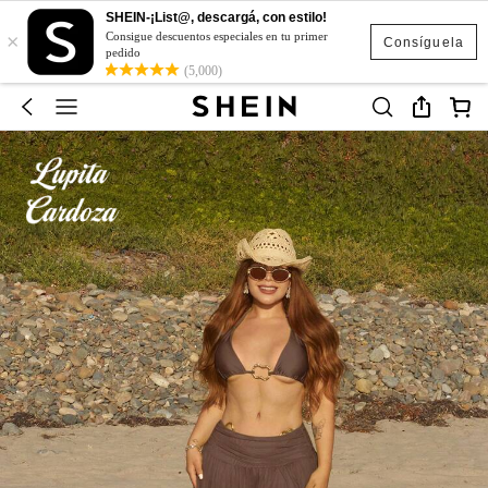
SHEIN-¡List@, descargá, con estilo!
×
Consigue descuentos especiales en tu primer
Consíguela
pedido
(5,000)