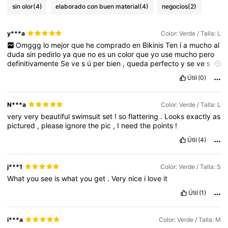
sin olor
(4)
elaborado con buen material
(4)
negocios
(2)
y***a
Color: Verde / Talla: L
Omggg
lo
mejor
que
he
comprado
en
Bikinis
Ten
í
a
mucho
al
duda
sin
pedirlo
ya
que
no
es
un
color
que
yo
use
mucho
pero
definitivamente
Se
ve
s
ú
per
bien
,
queda
perfecto
y
se
ve
s
ú
per
bonito
Útil
(0)
N***a
Color: Verde / Talla: L
very
very
beautiful
swimsuit
set
!
so
flattering
.
Looks
exactly
as
pictured
,
please
ignore
the
pic
,
I
need
the
points
!
Útil
(4)
j***1
Color: Verde / Talla: S
What
you
see
is
what
you
get
.
Very
nice
i
love
it
Útil
(1)
i***a
Color: Verde / Talla: M