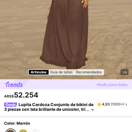
Artículos
Guia de tallas
Recomendados
1/6
52.254
ARS$
Lupita Cardoza Conjunto de bikini de
4,93
(
1000+
)
3 piezas con tela brillante de unicolor, tri
ángulo halter, sexy y elegante para vaca
ciones, con anillo metálico irregular y falda l
arga de malla para la playa, traje de baño par
Color: Marrón
a mujer