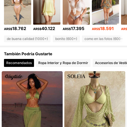
51K Seguidores
4,87
51K Seguidores
4,87
51K Seguidores
4,87
18.762
40.122
17.395
18.591
ARS$
ARS$
ARS$
ARS$
AR
de buena calidad (1000+)
bonito (600+)
como en las fotos (600+)
También Podría Gustarte
Recomendados
Ropa Interior y Ropa de Dormir
Accesorios de Vesti