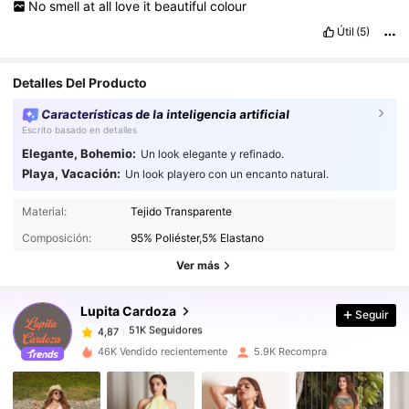
No
smell
at
all
love
it
beautiful
colour
Útil
(5)
Detalles Del Producto
Características de la inteligencia artificial
Escrito basado en detalles
Elegante, Bohemio:
Un look elegante y refinado.
Playa, Vacación:
Un look playero con un encanto natural.
51K Seguidores
4,87
Material:
Tejido Transparente
51K Seguidores
4,87
Composición:
95% Poliéster,5% Elastano
51K Seguidores
4,87
Ver más
51K Seguidores
4,87
Lupita Cardoza
Seguir
51K Seguidores
4,87
p***6
seguido
Hace 5 horas
51K Seguidores
4,87
46K Vendido recientemente
5.9K Recompra
51K Seguidores
4,87
51K Seguidores
4,87