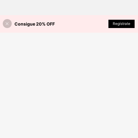
Consigue 20% OFF
Regístrate
¡40% DE DESCUENTO!
AÑADIR A LA BOLSA