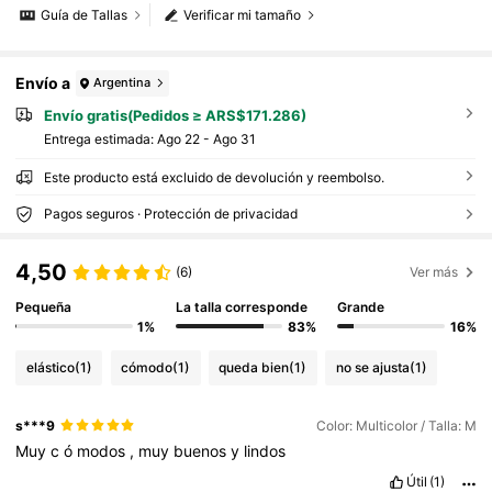
Guía de Tallas
Verificar mi tamaño
Envío a
Argentina
Envío gratis(Pedidos ≥ ARS$171.286)
Entrega estimada:
Ago 22 - Ago 31
Este producto está excluido de devolución y reembolso.
Pagos seguros · Protección de privacidad
4,50
(6)
Ver más
Pequeña
La talla corresponde
Grande
1%
83%
16%
elástico
(1)
cómodo
(1)
queda bien
(1)
no se ajusta
(1)
s***9
Color: Multicolor / Talla: M
Muy
c
ó
modos
,
muy
buenos
y
lindos
Útil
(1)