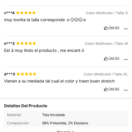
v***4
Color: Multicolor / Talla: S
muy
bonita
la
talla
corresponde
☺️🙂😌😊☺️
Útil
(0)
n***3
Color: Multicolor / Talla: M
Est
á
muy
lindo
el
producto
,
me
encant
ó
Útil
(0)
d***3
Color: Multicolor / Talla: XL
Vienen
a
su
mediada
tal
cual
el
color
y
traen
buen
stretch
Útil
(0)
Detalles Del Producto
1.1M Seguidores
4,93
Material:
Tela tricotada
Composición:
98% Poliamida, 2% Elastano
1.1M Seguidores
4,93