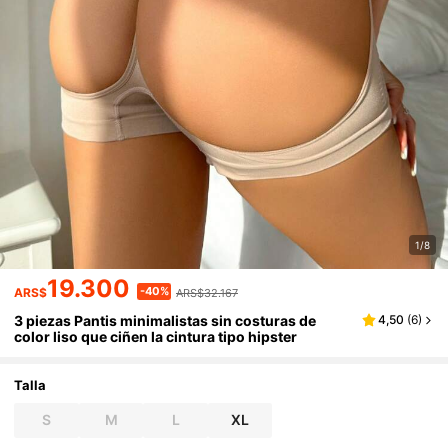
1/8
19.300
-40%
ARS$
ARS$32.167
3 piezas Pantis minimalistas sin costuras de
4,50
(
6
)
color liso que ciñen la cintura tipo hipster
Talla
S
M
L
XL