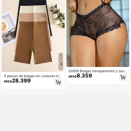
23
SHEIN Bragas transparentes y sexy
8.359
s de encaje sólido para mujer
4 piezas de bragas sin costuras de
ARS$
28.399
unicolor y talle alto para mujer
ARS$