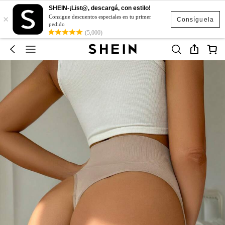
SHEIN-¡List@, descargá, con estilo!
×
Consigue descuentos especiales en tu primer
Consíguela
pedido
(5,000)