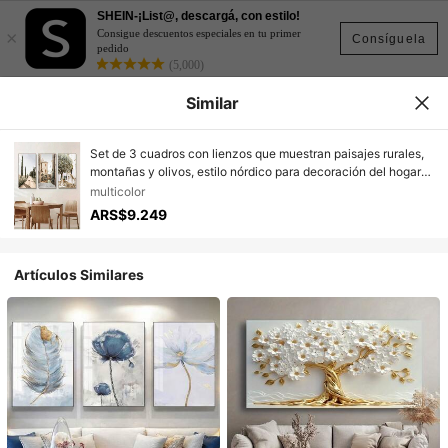
SHEIN-¡List@, descargá, con estilo!
×
Consigue descuentos especiales en tu primer
Consíguela
pedido
(5,000)
Similar
Set de 3 cuadros con lienzos que muestran paisajes rurales,
montañas y olivos, estilo nórdico para decoración del hogar
en sala de estar y dormitorio
multicolor
ARS$9.249
Artículos Similares