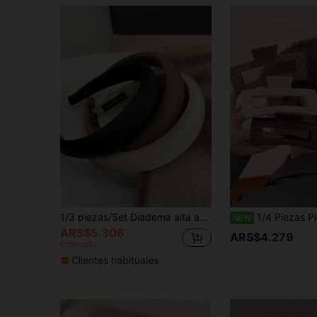
1/3 piezas/Set Diadema alta acolchada de esponja para mujer, estilo minimalista de unicolor negro/blanco/marrón para uso diario, fiesta, trabajo
1/4 Piezas Pinza de Pelo Cuadrada Multicolor Esponjosa Simple para Uso Diario. Accesorios para 
NEW
ARS$5.306
ARS$4.279
Estimado
Clientes habituales