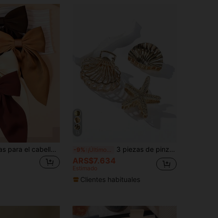
15
4 piezas Pinzas para el cabello con lazo extra grande, Pinzas para el cabello con lazo de cola larga y suave, Pinzas para el cabello con lazo de metal y seda retro, Accesorios elegantes para el cabello, Gran regalo para niñas, Pinzas de garra, Pinzas para el cabello, Útiles escolares, Accesorios para la cabeza, Pasadores
3 piezas de pinzas para el cabello de metal minimalista con lazo mediano, accesorios para el cabello para mujeres, verano, vacaciones, viaje de verano, accesorios para el cabello para mujeres
-9%
¡Últimos 3 días
ARS$7.634
3
Estimado
Clientes habituales