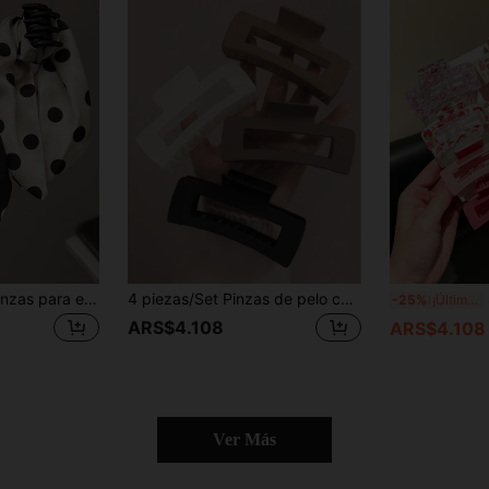
2 piezas/1 pieza Pinzas para el cabello elegantes de mujer con lazo a lunares en blanco y negro, accesorios de cabello minimalistas y versátiles adecuados para uso diario, casual, de fiesta, de viaje, peinado, maquillaje y combinación de atuendos
4 piezas/Set Pinzas de pelo cuadradas grandes de plástico para niñas, de estilo moderno, elegante, versátil y minimalista, adecuadas para uso diario, fiestas, trabajo, se pueden usar para peinados (1/3/4/5/10/15 piezas)
8 pi
-25%
¡Últimos 2 días
ARS$4.108
ARS$4.108
Ver Más