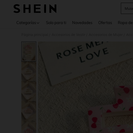
Muse
Use up 
Categorías
Solo para ti
Novedades
Ofertas
Ropa de
Página principal
Accesorios de Vestir
Accesorios de Mujer
Acce
/
/
/