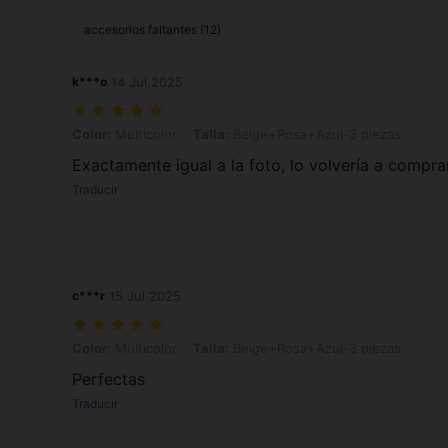
accesorios faltantes (12)
k***o
14 Jul,2025
Color: Multicolor, Talla: Beige+Rosa+Azul-3 piezas
Color:
Multicolor
Talla:
Beige+Rosa+Azul-3 piezas
Exactamente igual a la foto, lo volvería a compra
Traducir
c***r
15 Jul,2025
Color: Multicolor, Talla: Beige+Rosa+Azul-3 piezas
Color:
Multicolor
Talla:
Beige+Rosa+Azul-3 piezas
Perfectas
Traducir