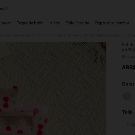
ra
and down arrow keys to navigate search Búsqueda reciente and Busca y Encuentr
 mujer
Trajes de baño
Niños
Talla Grande
Ropa para hombre
sorios para el cabello de mujer
Garra de Pelo
/
/
Set de
de 10,
estamp
SKU: s
versát
Adecua
ARS
PR
coleta
vestua
cumpl
Color
Talla
Pinz