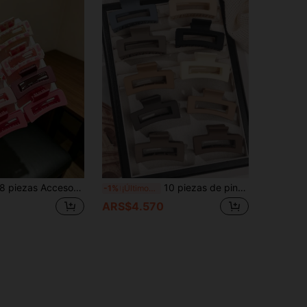
ezas Accesorios para el cabello de mujer elegantes y lindos con patrón de corazón rosa para el Día de San Valentín, pinzas para el cabello cuadradas medias de 6.5cm/2.51 pulgadas, adecuadas para diversas ocasiones diarias, uso en el campus, accesorios para el cabello de mujer, accesorios de mujer, regalos para mujeres
10 piezas de pinzas para el cabello color café con leche y crema de café, pinzas pequeñas cuadradas huecas lindas y dulces, accesorios para el cabello, pinzas para peinados estilo vacaciones en la playa
-1%
¡Últimos 2 días
ARS$4.570