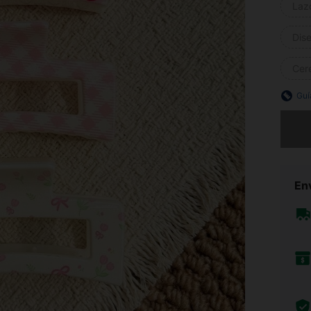
Lazo
Dise
Cere
Guí
Lo sent
Env