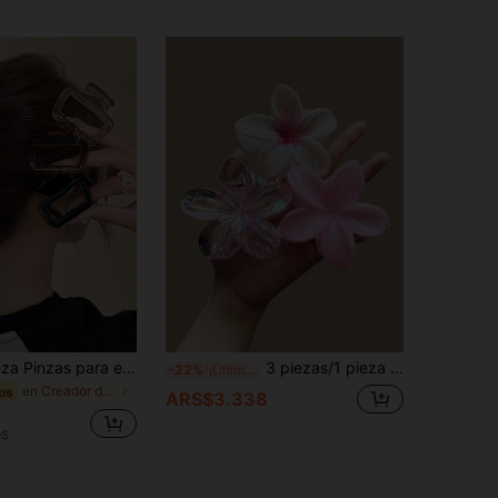
4 piezas/1 pieza Pinzas para el cabello de plástico ligero de 5cm/1.97in cuadradas en negro/marrón para mujer, versátiles de moda, elegantes de alta gama con acabado mate sólido
3 piezas/1 pieza Pinzas para el cabello de mujer de 8.3cm/3.26in de plástico ligero transparente blanco y rosa, de moda versátil, premium, elegante, minimalista, de unicolor, accesorios para el cabello para el baño, adecuados para salidas diarias, fiestas casuales, ir al trabajo, playa, vacaciones, peinado, coleta, moño, lavado de cara, baño, maquillaje, combinación de atuendos, accesorios para el cabello
-22%
¡Últimos 3 días
en Creador de tendencias urbanas Accesorios para e
os
ARS$3.338
os