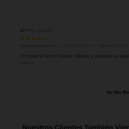
d***l
21 Jan,2026
Adecuado general: La talla corresponde, Color: Multicolor, Talla: 
Adecuado general:
La talla corresponde
Color:
Multicolor
El material es de buena calidad y además es igual
Traducir
Ver Más Re
Nuestros Clientes También Vie