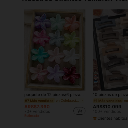
30
paquete de 12 piezas/6 piezas/3 piezas/1 pieza Pinzas para el cabello con flores margaritas de 8 cm de diámetro en estilo tie-dye de dopamina, diademas florales elegantes y versátiles de alta calidad, adecuadas para uso diario, ocio, fiesta, trabajo, vacaciones, lavado de cara, maquillaje, combinación de ropa, accesorios para el cabello, accesorios para mujeres, otoño, viaje, herramientas para el cabello, accesorios de belleza, regalos, vacaciones, festivales, cumpleaños
en Celebración sudamericana Elementos esenciales
#7 Más vendidos
#1 Más vendidos
ARS$7.360
ARS$10.099
70+ vendidos
100+ vendidos
Estimado
Clientes habitua