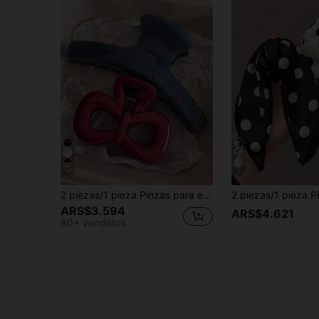
14
5
2 piezas/1 pieza Pinzas para el cabello de mujer de 4.33 pulgadas/11 cm de plástico azul con lunares y lazo rojo, unicolor, accesorio para atuendo de playa, pinza elegante
ARS$3.594
ARS$4.621
80+ vendidos