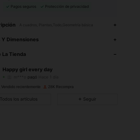
Pagos seguros
Protección de privacidad
ipción
A cuadros, Plantas,Todo,Geometría básica
s Y Dimensiones
4,90
373
4.6K
 La Tienda
4,90
373
4.6K
4,90
373
4.6K
Happy girl every day
m***o
pagó
Hace 1 día
k***2
seguido
Hace 1 día
4,90
373
4.6K
 Vendido recientemente
28K Recompra
4,90
373
4.6K
Todos los artículos
Seguir
4,90
373
4.6K
4,90
373
4.6K
4,90
373
4.6K