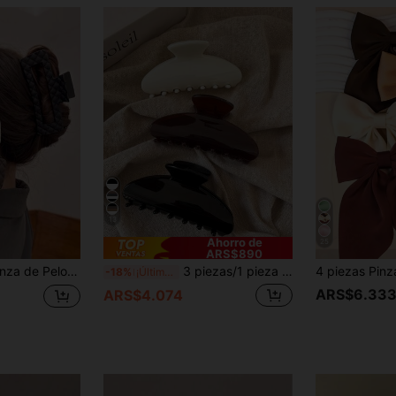
13
Ahorro de
25
ARS$890
el Cabello, Playa, Pinzas de Pelo de Otoño, Imprescindible para Outfits de Vacaciones
3 piezas/1 pieza Pinzas para el cabello de mujer de 3.54 pulgadas/9 cm, pinzas de plástico de unicolor minimalista, accesorios para el cabello elegantes en negro, blanco y marrón, estéticos
-18%
¡Últimos 3 días
ARS$6.33
ARS$4.074