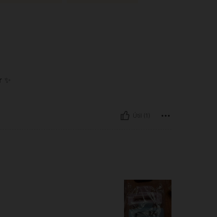
r ✨
Útil (1)