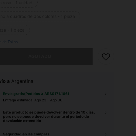
 rosa - 1 unidad
ño a cuadros de dos colores - 1 pieza
za - 1 pieza
a de Tallas
imos, este producto está agotado.
AGOTADO
ío a
Argentina
Envío gratis(Pedidos ≥ ARS$171.166)
Entrega estimada:
Ago 23 - Ago 30
Este producto se puede devolver dentro de 10 días,
pero no se puede devolver durante el período de
devolución extendido
Seguridad en las compras