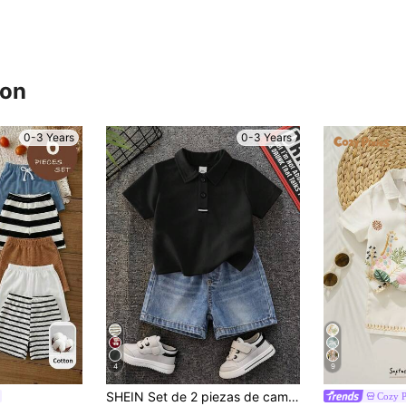
ron
0-3 Years
0-3 Years
4
9
SHEIN Set de 2 piezas de camisa polo roja y pantalones cortos de mezclilla azules de estilo preppy casual para bebé niño, adecuado para fiesta de cumpleaños de verano, fiesta de noche, actuación, boda, baby shower y celebración del 1er cumpleaños
Cozy P