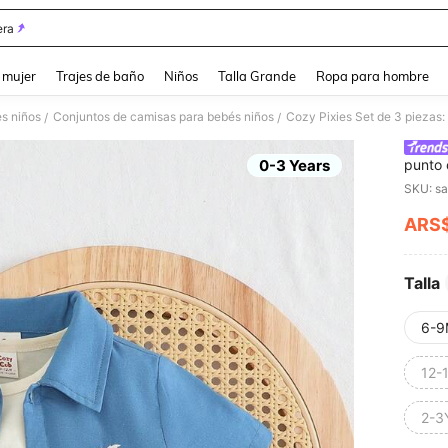
ra
and down arrow keys to navigate search Búsqueda reciente and Busca y Encuentr
 mujer
Trajes de baño
Niños
Talla Grande
Ropa para hombre
s niños
Conjuntos de camisas para bebés niños
/
/
0-3 Years
punto 
punto 
SKU: s
elástic
ARS
PR
Talla
6-9
12-
2-3