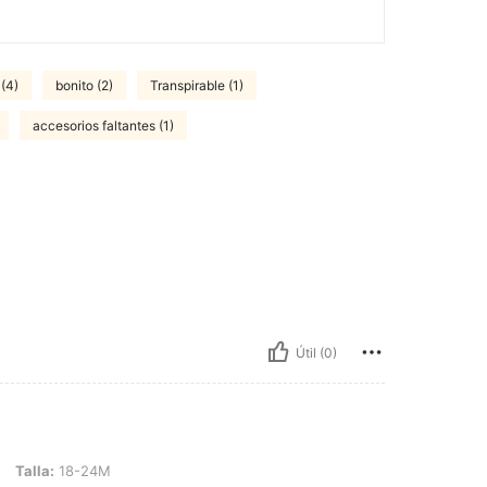
(4)
bonito (2)
Transpirable (1)
accesorios faltantes (1)
Útil (0)
8-24M
Talla:
18-24M