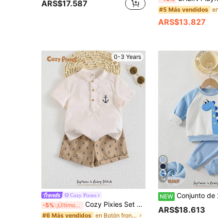
ARS$17.587
#5 Más vendidos
ARS$13.827
0-3 Years
14
Conjunto de 2 piezas para bebé niño en verde oscuro, sudadera de punto con lazo navideñ
Cozy Pixies
NEW
Cozy Pixies Set de 2 piezas para niño bebé, cárdigan de manga corta con cuello alto de unicolor y pantalones cortos de cintura elástica
-5%
¡Últimos 3 días
ARS$18.613
en Botón frontal Bebé Niños Camiseta Co-ords
#6 Más vendidos