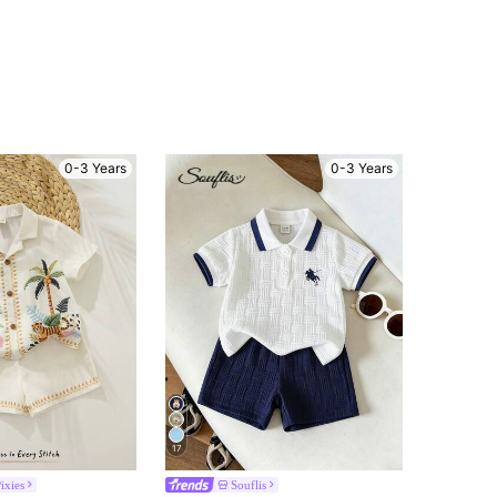
0-3 Years
0-3 Years
17
ixies
Souflis