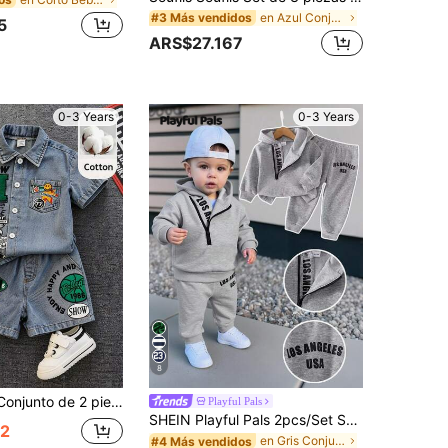
en Azul Conjuntos de camisas para bebés niños
#3 Más vendidos
5
ARS$27.167
0-3 Years
0-3 Years
8
 mezclilla y pantalones cortos casuales de moda para bebé/bebé niño unisex, conjunto de ropa para bebé niño, ropa urbana
Playful Pals
SHEIN Playful Pals 2pcs/Set Sudadera con Capucha con Estampado de Letras & Pantalones con Cintura Elástica Gris Otoño Vida Callejera Casual Gráfico Moda Callejera Vacaciones Regreso a la Escuela
2
en Gris Conjuntos para bebés niños
#4 Más vendidos