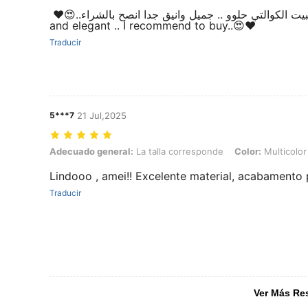
حبيت الكوالتي حلوو .. جميل وانيق جدا انصح بالشراء..😍❤️ ‏I liked the quality, it is sweet..very beauti
and elegant .. I recommend to buy..😍❤️
Traducir
5***7
21 Jul,2025
Adecuado general: La talla corresponde, Color: Multicolor, Talla: 1
Adecuado general:
La talla corresponde
Color:
Multicolor
Lindooo , amei!! Excelente material, acabamento 
Traducir
Ver Más Re