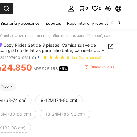
0
0
a. Press Enter to select.
Bisutería y accesorios
Zapatos
Ropa interior y ropa para dormir
Ho
Cozy Pixies Set de 3 piezas: Camisa suave de punto con gráfico de letras para niño bebé, camiseta de punto tipo jersey y pantalones cortos con cintura elástica
Cozy Pixies Set de 3 piezas: Camisa suave de
con gráfico de letras para niño bebé, camiseta de
tipo jersey y pantalones cortos con cintura
a2412074001061110
(22 Comentarios)
a
24.850
¡Últimos 3 días
$
ARS$26.158
-5%
ICE AND AVAILABILITY
Tipo
M (68-74 cm)
9-12M (74-80 cm)
18M (80-86 cm)
18-24M (86-92 cm)
Y (92-98 cm)