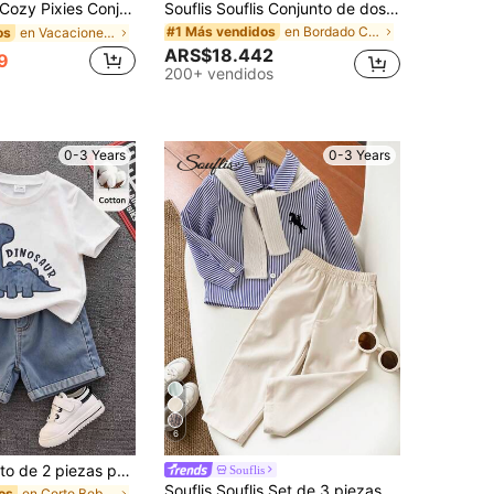
ozy Pixies Conjunto de 2 piezas para bebé niño con camisa de manga corta con cuello polo y estampado floral, y pantalones cortos de cintura elástica
Souflis Souflis Conjunto de dos piezas para bebé niño, polo de manga corta con cuello y estampado de caballo azul marino, pantalones cortos de jacquard de verano.
en Bordado Conjuntos para bebés niños
#1 Más vendidos
en Vacaciones Conjuntos para bebés niños
os
ARS$18.442
9
200+ vendidos
0-3 Years
0-3 Years
6
SHEIN Conjunto de 2 piezas para bebé niño, camiseta de manga corta con dinosaurio y pantalones cortos de mezclilla, casual y lindo, adecuado para primavera y verano, conjunto lindo, conjunto para bebé niño, conjunto de verano, conjunto de mezclilla
Souflis
Souflis Souflis Set de 3 piezas de camisa a rayas azul y blanco y pantalones de cintura elástica para bebé niño - Conjunto de ropa casual a juego de estilo coreano retro y elegante para la familia - Tallas de 6 meses a 3 años
en Corto Bebé Niños Camiseta Co-ords
os