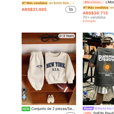
LMoss Kids Set de 6 piezas de camiset
-9%
¡Últimos 3 días
en Botón Bebé Niños Camiseta Co-ords
#1 Más vendidos
#1 Más vendidos
ARS$31.495
ARS$36.713
70+ vendidos
Estimado
0-3 Years
11
26
Conjunto de 2 piezas/Set Sudadera de manga larga con estampado de letras lindas y pantalones de cintura elástica para otoño para bebé niño/niña, ropa unisex para bebé, ropa de invierno para bebé
Playful Pals
NEW
SHEIN Playful Pals 1 Conjunto de camiseta de cuello redondo de manga corta con estampado de letras y sol y pantalon
-10%