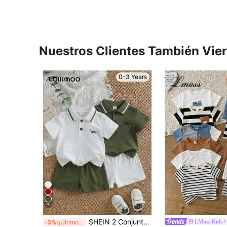
Nuestros Clientes También Vie
0-3 Years
7
SHEIN 2 Conjuntos/4 piezas Bebé y Niño Pequeño 0-3 Años Camisa Polo Blanca de Verano de Manga Corta Conjuntos Holgados Casuales para Playa y Deportes Ropa Exterior para Actividades al Aire Libre para Bebés
LMoss Kids
-3%
¡Últimos 3 días