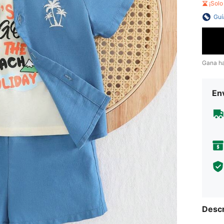
¡Sol
Guí
Gana h
Env
Descr