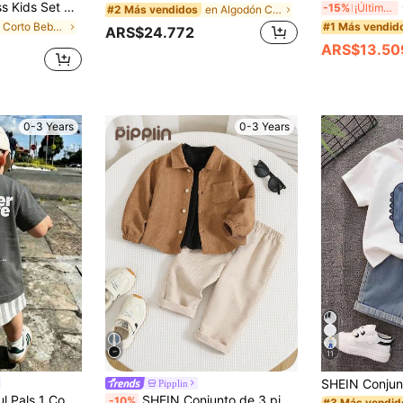
a de cuello redondo casual y pantalones cortos de cintura elástica para niño bebé
C
-15%
¡Últimos 3 días
en Algodón Conjuntos de polo para bebés niños
#2 Más vendidos
en Corto Bebé Niños Camiseta Co-ords
#1 Más vendid
ARS$24.772
ARS$13.50
0-3 Years
0-3 Years
11
Pipplin
es cortos a rayas a juego para bebé niño, atuendos de verano adecuados para salidas, vacaciones, etc.
SHEIN Conjunto de 3 piezas para bebé niño de otoño/invierno con camisa de pana versátil y linda, top de punto largo y pantalones, adecuado para fiesta de cumpleaños, fiesta de noche, actuación, boda, baby shower, bautizo, celebración del 1er cumpleaños. Conjunto de pana para bebé niño, conjunto de color tostado
-10%
#3 Más vendid