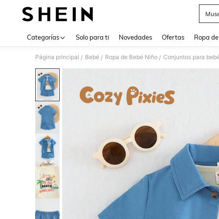
Muse
Use up 
Categorías
Solo para ti
Novedades
Ofertas
Ropa de
Página principal
Bebé
Ropa de Bebé Niño
Conjuntos para bebé
/
/
/