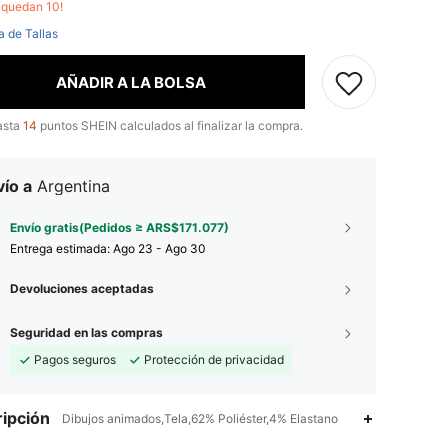
o quedan 10!
a de Tallas
AÑADIR A LA BOLSA
asta
14
puntos SHEIN calculados al finalizar la compra.
ío a
Argentina
Envío gratis(Pedidos ≥ ARS$171.077)
Entrega estimada:
Ago 23 - Ago 30
Devoluciones aceptadas
Seguridad en las compras
Pagos seguros
Protección de privacidad
ipción
Dibujos animados,Tela,62% Poliéster,4% Elastano