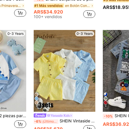
en Primavera y verano Bebé Niños Camiseta Co-ords
en Botón Conjuntos de ropa de abrigo para bebés ni
#1 Más vendidos
ARS$18.95
ARS$34.920
100+ vendidos
0-3 Years
0-3 Years
4
6
o y pantalones jogger deportivos casuales de otoño, chándal de invierno para 1 año
SHEIN Conjunto de 2 piezas de camisa de manga corta de
Vintaside Kids
-10%
SHEIN Vintaside Kids Set de 6 piezas de camisa de cuello simple y cómoda de tela y pantalones cortos para bebé niño, multicolor, adecuado para el verano
-6%
¡Últimos 3 días
ARS$36.92
ARS$35.670