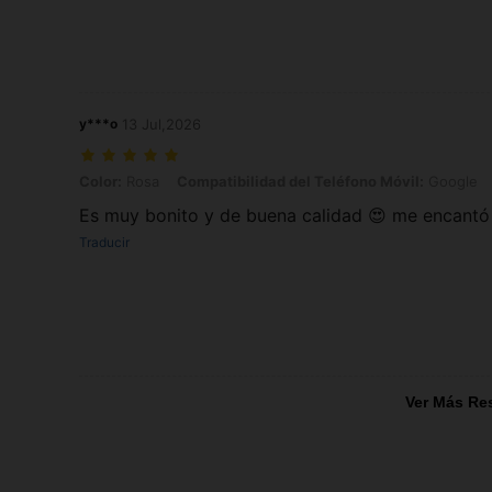
y***o
13 Jul,2026
Color: Rosa, Compatibilidad del Teléfono Móvil: Google, Talla: Googl
Color:
Rosa
Compatibilidad del Teléfono Móvil:
Google
Es muy bonito y de buena calidad 😍 me encantó
Traducir
Ver Más Re