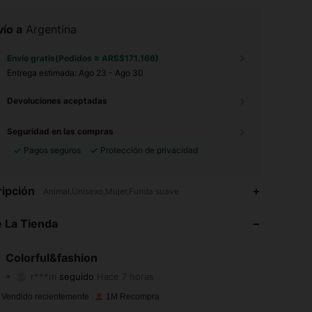
ío a
Argentina
Envío gratis(Pedidos ≥ ARS$171.166)
Entrega estimada:
Ago 23 - Ago 30
Devoluciones aceptadas
Seguridad en las compras
Pagos seguros
Protección de privacidad
4,91
1.1K
54K
ipción
Animal,Unisexo,Mujer,Funda suave
4,91
1.1K
54K
 La Tienda
4,91
1.1K
54K
Colorful&fashion
r***m
seguido
Hace 7 horas
4,91
1.1K
54K
Calificación
Artículos
Seguidores
 Vendido recientemente
1M Recompra
4,91
1.1K
54K