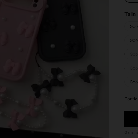
Talla
Goog
Goog
Goog
Goog
Goog
Cantid
Gana h