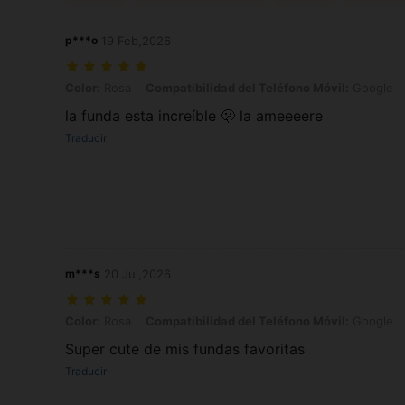
p***o
19 Feb,2026
Color: Rosa, Compatibilidad del Teléfono Móvil: Google, Talla: Googl
Color:
Rosa
Compatibilidad del Teléfono Móvil:
Google
la funda esta increíble 🫢 la ameeeere
Traducir
m***s
20 Jul,2026
Color: Rosa, Compatibilidad del Teléfono Móvil: Google, Talla: Googl
Color:
Rosa
Compatibilidad del Teléfono Móvil:
Google
Super cute de mis fundas favoritas
Traducir