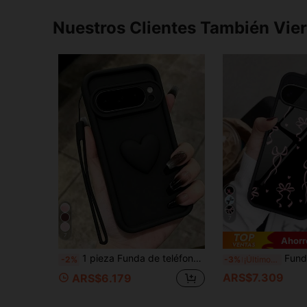
Nuestros Clientes También Vie
7
7
Ahorr
1 pieza Funda de teléfono tipo silicona negro mate con corazón 3D y cordón, compatible con Pixel 9/9 Pro/9 Pro XL, compatible con Pixel 8/8 Pro/7/7 Pro, funda protectora con cordón, resistente al agua, a prueba de caídas, a prueba de arañazos, adecuada como regalo de cumpleaños, cita y Día de San Valentín para adolescentes
Funda de vidrio con diseño de lazo de cinta negro y rosa, 1 pieza, funda de teléfono de vidrio con lazo r
-2%
-3%
¡Últimos 3 días
ARS$7.309
ARS$6.179