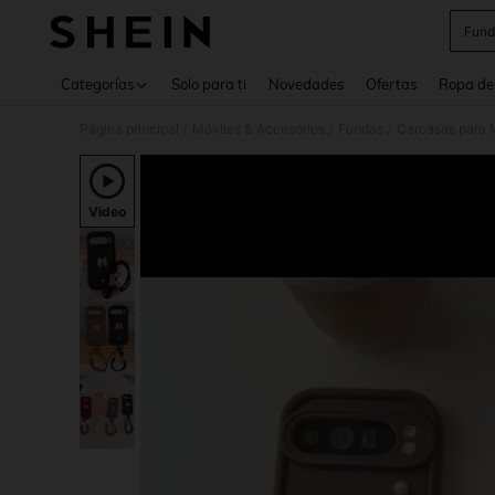
Fund
Use up 
Categorías
Solo para ti
Novedades
Ofertas
Ropa de
Página principal
Móviles & Accesorios
Fundas
Carcasas para 
/
/
/
Video