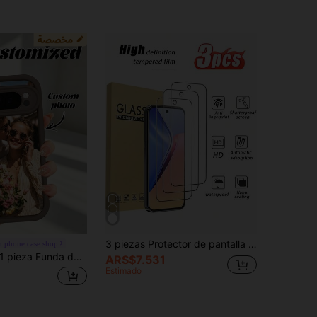
3 piezas Protector de pantalla de vidrio templado de 9H de dureza, compatible con las series 3/4/5/6/7/8/9/10/10 Pro/10 Pro XL, alta definición, sin burbujas, fácil instalación, portátil
 phone case shop
za Funda de teléfono personalizada con imagen, carcasa protectora transparente, adecuada para Pixel 11a/11pro/Pixel 10a/Pixel 9pro/9pro Xl/9A/Pixel 8pro/7pro Xl/6A/11a Series, funda protectora de teléfono para parejas, 18pro Max/18/17pro Max/Air/16pro Max/15pro Max y otros modelos S26/S26ultra/S25/S25ultra/S24/S23/S22 G85/E14/Y otros modelos Android, personalizada, única, personalizada, regalo ideal para él, novio, novia
ARS$7.531
Estimado