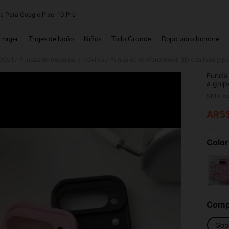
a Para Google Pixel 10 Pro
and down arrow keys to navigate search Búsqueda reciente and Busca y Encuentr
 mujer
Trajes de baño
Niños
Talla Grande
Ropa para hombre
Móvil
Fundas de moda para móviles
/
/
Funda 
a golp
compat
SKU: s
absorc
mano c
ARS
PR
Color
Compa
Goo