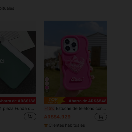
bituales
6
Ahorro de ARS$188
Ahorro de ARS$548
pieza Funda de teléfono de silicona líquida de lujo a prueba de golpes con forro de terciopelo, adecuada para Pixel 6/6 Pro/6A/7/7 Pro/7A/8/8 Pro/8A/9/9 Pro/9 A/9 Pro XL/10/10 Pro/10 Pro XL
Estuche de teléfono con novedad de lazo de diseño de corazón 3D con elemento de corazón rosa, ideal como regalo de cumpleaños de primavera compatible con Samsung Galaxy Apple G04/G05/G13/G14/G15/G22/G24/G32/G60/G85
-10%
ARS$4.929
Clientes habituales