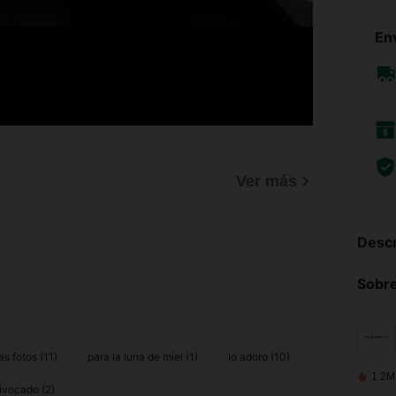
Env
Ver más
Descr
Sobre
s fotos (11)
para la luna de miel (1)
lo adoro (10)
1.2M
uivocado (2)