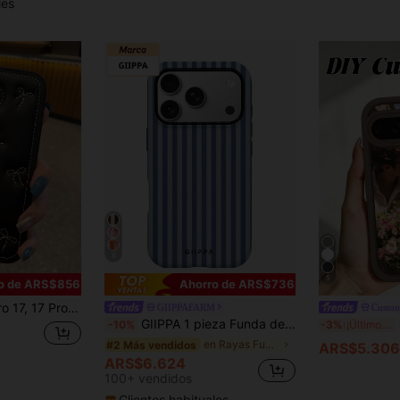
les
8
5
o de ARS$856
Ahorro de ARS$736
/15 Pro Max/15 Pro/15 Plus/11/12/13/14/14 Pro Max/14 Pro/13 Pro Max. Galaxy S26 Ultra/25u./24u/23u/S23/S24/S25/S26.
GIIPPAFARM
Custom
GIIPPA 1 pieza Funda de teléfono con diseño de patrón de rayas azul brumoso, compatible con Phone 17 Pro Max, Phone 16 Pro Max, 15 Pro Max, 14 Pro Max, funda de teléfono de estilo coreano de alta gama, elegante y divertida, compatible con 11/12/13/14/15/16 Pro Max Plus, diseño elegante adecuado tanto para hombres como para mujeres, ¡regalo perfecto para la novia!
1 pie
-10%
-3%
¡Últimos 3 días
en Rayas Fundas para teléfonos
#2 Más vendidos
ARS$5.306
ARS$6.624
100+ vendidos
Clientes habituales