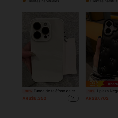
Clientes habituales
Clientes habitua
Ahorr
Funda de teléfono de cristal brillante de unicolor de lujo, compatible con iPhone 17 Pro Max, 16, 15, 14, 13, 12, 11 Pro Max, protección de lente, parachoques a prueba de golpes, cubierta trasera dura. (La correa es solo para fines de fotografía, no se incluye en el producto real)
1 pieza Negro 17, 17 Pro Max Estilo Coreano Ins Moda Bordado con Lazo, Compatible con 17 Pro/16 Pro Max/16/16 Pro/16 Plus/15
-30%
-10%
ARS$6.350
ARS$7.702