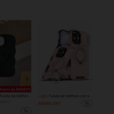
Ahorro de ARS$171
a de teléfono Macaron con gran ola y lazo, modelo 2025, compatible con Samsung Galaxy S25, S24, S24 Plus/S24+, S24 Ultra, S24 FE, S20, S21, S22, S23, talla grande vendida. Funda de teléfono con forma de corazón color púrpura claro, compatible con iPhone 11/11 Pro/11 Pro Max/12/12 Pro/12 Pro Max/13/13 Pro/13 Pro Max/14/14 Pro/14 Pro Max, resistente al agua, a prueba de golpes y arañazos
Funda de teléfono con soporte giratorio 360° a prueba de caídas compatible con Apple 11/12/13/14/15/16promax S22/23/24+UA04/A05/A14/A15/A24/A25/A34/A54S Series/Moto/Pixel/
-30%
1000+)
ARS$5.391