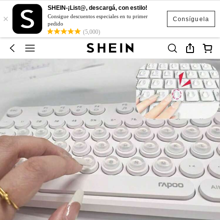
SHEIN-¡List@, descargá, con estilo!
×
Consigue descuentos especiales en tu primer
Consíguela
pedido
(5,000)