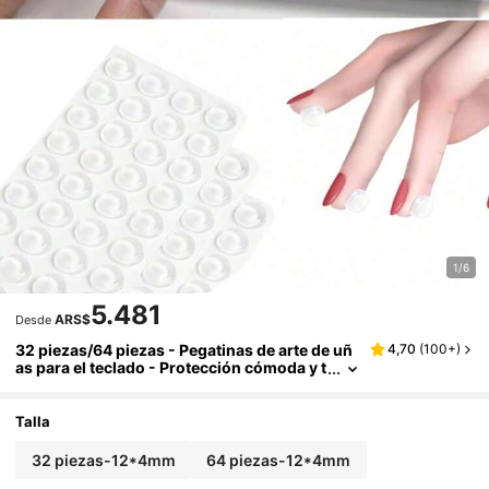
1/6
5.481
ARS$
Desde
32 piezas/64 piezas - Pegatinas de arte de uñ
4,70
(
100+
)
as para el teclado - Protección cómoda y t
ransparente para uñas largas - Pegatinas
adhesivas reutilizables para cubrir el teclado
de uñas largas para teclear y jugar en laptop,
Talla
PC, computadora, portátil
32 piezas-12*4mm
64 piezas-12*4mm