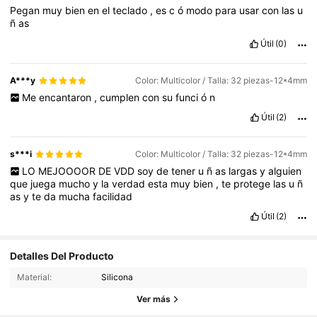
variedad
y
siempre
est
á
n
sacando
cosas
nuevas
,
as
í
que
Pegan
muy
bien
en
el
teclado
,
es
c
ó
modo
para
usar
con
las
u
nunca
te
aburres
.
He
comprado
ropa
,
accesorios
y
hasta
ñ
as
cositas
para
el
cuarto
,
y
todo
me
ha
servido
perfecto
.
No
digo
que
todo
sea
perfecto
siempre
,
pero
siento
que
vale
much
í
Útil
(0)
simo
la
pena
.
Si
tienes
expectativas
realistas
y
no
esperas
telas
car
í
simas
por
dos
pesos
,
seguro
tambi
é
n
te
va
a
encantar
.
Yo
s
í
recomiendo
esta
app
,
le
he
sacado
mucho
provecho
.
A***y
Color: Multicolor / Talla: 32 piezas-12*4mm
Me
encantaron
,
cumplen
con
su
funci
ó
n
Útil
(2)
s***i
Color: Multicolor / Talla: 32 piezas-12*4mm
LO
MEJOOOOR
DE
VDD
soy
de
tener
u
ñ
as
largas
y
alguien
que
juega
mucho
y
la
verdad
esta
muy
bien
,
te
protege
las
u
ñ
as
y
te
da
mucha
facilidad
Útil
(2)
158 Seguidores
4,83
Detalles Del Producto
158 Seguidores
4,83
Material:
Silicona
158 Seguidores
4,83
Ver más
158 Seguidores
4,83