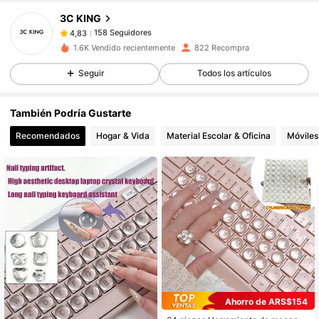
3C KING
158 Seguidores
4,83
m***7
seguido
Hace 1 día
158 Seguidores
4,83
1.6K Vendido recientemente
822 Recompra
158 Seguidores
4,83
Seguir
Todos los artículos
158 Seguidores
4,83
También Podría Gustarte
158 Seguidores
4,83
Recomendados
Hogar & Vida
Material Escolar & Oficina
Móviles
158 Seguidores
4,83
158 Seguidores
4,83
Ahorro de ARS$154