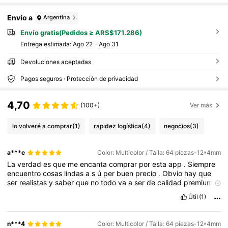
Envío a
Argentina
Envío gratis(Pedidos ≥ ARS$171.286)
Entrega estimada:
Ago 22 - Ago 31
Devoluciones aceptadas
Pagos seguros · Protección de privacidad
4,70
(100+)
Ver más
lo volveré a comprar
(1)
rapidez logística
(4)
negocios
(3)
a***e
Color: Multicolor / Talla: 64 piezas-12*4mm
La
verdad
es
que
me
encanta
comprar
por
esta
app
.
Siempre
encuentro
cosas
lindas
a
s
ú
per
buen
precio
.
Obvio
hay
que
ser
realistas
y
saber
que
no
todo
va
a
ser
de
calidad
premium
,
pero
por
lo
que
pagas
,
la
mayor
í
a
de
las
veces
est
á
s
ú
per
Útil
(1)
bien
.
A
m
í
me
ha
llegado
todo
tal
cual
como
en
las
fotos
,
y
si
lees
bien
las
opiniones
y
ves
las
medidas
,
es
muy
dif
í
cil
llevarte
una
sorpresa
.
Me
gusta
porque
hay
much
í
sima
n***4
Color: Multicolor / Talla: 64 piezas-12*4mm