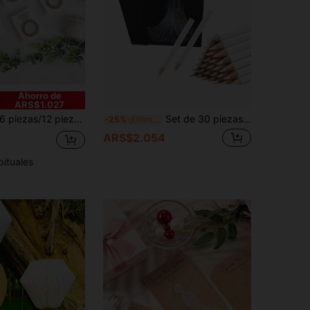
Ahorro de
ARS$1.027
piezas/12 piezas Regalo para Novia y Damas de Honor Lazos de Cabello Espirales con Tarjeta de Propuesta - Lazos de Cabello Espirales Exclusivos para Novia y Damas de Honor con Unión por Fusión en Caliente (Oro o Plata)
Set de 30 piezas para juego de despedida de soltera - Tarjetas de diseño de vestido de novia DIY, incluye 20 tarjetas y 10 lápices blancos, adecuado para despedida de soltera, fiesta de soltera, fiesta de cumpleaños, celebración de aniversario y otras ocasiones. Este set de juego de despedida de soltera con temática de "vestido de novia" incluye tarjetas de juego y lápices solubles en agua, también incluye decoraciones y suministros para fiestas de boda divertidas. Suministros para fiestas y decoración de boda divertida, juego de creatividad, juego de fiesta de boda
-25%
¡Últimos 2 días
ARS$2.054
bituales