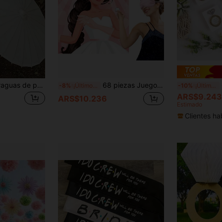
10/5 piezas de paraguas de papel para bodas, adecuados para bodas en la iglesia, fiestas de boda, aniversarios, regalos para damas de honor, fiestas temáticas, decoración de bodas al aire libre, accesorios de fotografía, decoración de playa para fiestas blancas de verano
68 piezas Juego de "Poner el anillo a la novia" para fiesta de boda, despedida de soltera, noche de compromiso con póster de novia en color oro rosa y pegatinas de anillos para bodas de mujeres
6 
-8%
¡Últimos 3 días
-10%
¡Últimos 3 días
ARS$9.243
ARS$10.236
Estimado
Clientes ha