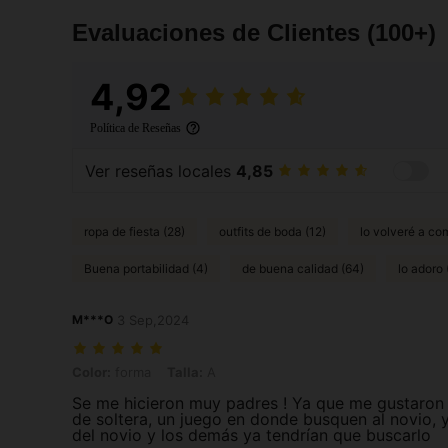
Evaluaciones de Clientes
(100+)
4,92
Política de Reseñas
Ver reseñas locales
4,85
ropa de fiesta (28)
outfits de boda (12)
lo volveré a com
Buena portabilidad (4)
de buena calidad (64)
lo adoro 
M***O
3 Sep,2024
Color: forma, Talla: A
Color:
forma
Talla:
A
Se me hicieron muy padres ! Ya que me gustaron
de soltera, un juego en donde busquen al novio, y
del novio y los demás ya tendrían que buscarlo