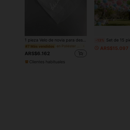
1 pieza Velo de novia para despedida de soltera | Velo blanco de doble capa con letras y peine, accesorio para fotos, estilo romántico
Set de 15 piezas de abanicos de papel y flores de papel para boda, decoraciones colgantes para te
-13%
en Poliéster Suministros para fiestas de bodas
#7 Más vendidos
ARS$15.097
ARS$6.162
Clientes habituales