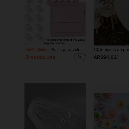
Pesas para velo de novia con perlas - Pesas magnéticas para velo de novia - Velo de longitud fija para boda al aire libre - Accesorios de boda de lujo para novia, pesas de doble cara con perlas en el dobladillo, velo largo de longitud fija para boda al aire libre - Regalo blanco para la novia
-28%
¡Últimos 2 días
ARS$4.621
ARS$3.218