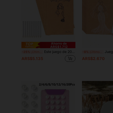
Ahorro de
ARS$1.712
Este juego de 20 piezas "El vestido de la novia", que incluye 10 tarjetas y 10 lápices, es la opción perfecta para decoraciones DIY de despedida de soltero/soltera, suministros para eventos interactivos y también un regalo ideal para los invitados a la boda en una despedida de soltera.
Juego de Rompecabezas de Vestido de Novia Suministros para Fiesta de Boda - Juego de Fiesta de 
-25%
¡Últimos 2 días
-8%
¡Últimos 3 días
ARS$5.135
ARS$2.670