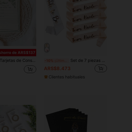
Ahorro de ARS$137
etas de Consejos y Bendiciones para Despedida de Soltera "She's Fresh Off The Market", Adecuadas para Despedida de Soltera con Tema "Fresh Off The Market" | Juegos de Fiesta de Boda "Love In Bloom", Tarjetas de Juego de Despedida de Soltera Estilo Floral, Recuerdos de Boda para Despedida de Soltero/Soltera de Novio y Novia
Set de 7 piezas de accesorios para despedida de soltera: 1 cinturón de novia + 6 cinturones, mejores regalos, decoración de boda, decoración del hogar, decoración de habitación, decoración de cumpleaños, graduación, decoraciones de fiesta, decoraciones de despedida de soltera
-10%
¡Últimos 3 días
ARS$8.473
Clientes habituales