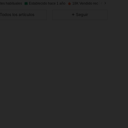
tes habituales
Establecido hace 1 año
18K Vendido recientemente
4,94
27
563
Todos los artículos
Seguir
4,94
27
563
4,94
27
563
4,94
27
563
4,94
27
563
4,94
27
563