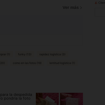
Clien
Ver más
prar (1)
funky (13)
rapidez logística (3)
(20)
como en las fotos (19)
lentitud logística (1)
 para la despedida
o pondría la foto