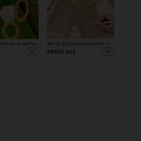
3 piezas Bolas de panal, perfectas para bodas, despedida de soltera, regalo de Pascua, decoración de boda, aniversario de compromiso, San Valentín, decoración para fiesta romántica
Set de 20 piezas/Juegos de fiesta de boda, kit de juegos para despedida de soltera | Suministros para fiesta de novia, juegos interactivos de adivinanzas y decoraciones de boda, regalos de propuesta a damas de honor, entretenimiento para invitados de boda, 2/10 piezas
ARS$3.423