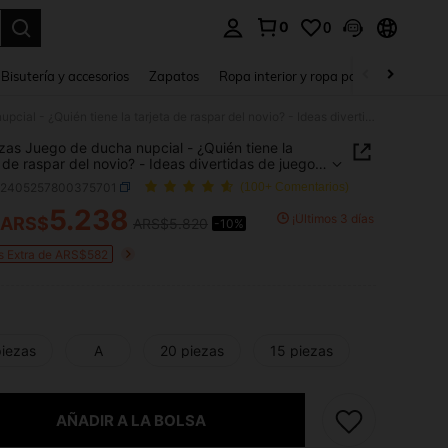
0
0
a. Press Enter to select.
Bisutería y accesorios
Zapatos
Ropa interior y ropa para dormir
Ho
30 piezas Juego de ducha nupcial - ¿Quién tiene la tarjeta de raspar del novio? - Ideas divertidas de juegos de despedida de soltera, Regreso a la escuela, Día de San Valentín
zas Juego de ducha nupcial - ¿Quién tiene la
a de raspar del novio? - Ideas divertidas de juegos
pedida de soltera, Regreso a la escuela, Día de
h2405257800375701
(100+ Comentarios)
lentín
5.238
¡Últimos 3 días
ARS$
ARS$5.820
-10%
ICE AND AVAILABILITY
s Extra de ARS$582
piezas
A
20 piezas
15 piezas
AÑADIR A LA BOLSA