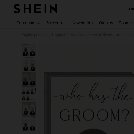
Jueg
Use up 
Categorías
Solo para ti
Novedades
Ofertas
Ropa de
Página principal
Hogar & Vida
Decoración de fiesta
Artículos 
/
/
/