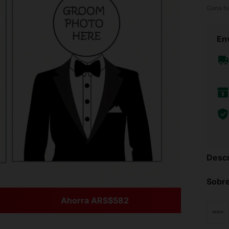
Gana h
Env
Descr
Sobre
Ahorra ARS$582