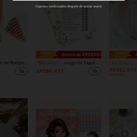
Nuevo usuario
Cupones confirmados después de iniciar sesión
40
%DE
Cupón de producto
DESCUENTO
Límite de ARS$82.160
Pedidos de
Por tiempo limitado
+ARS$102.700
Ahorro de ARS$941
Novia DIY, Juego de Fiesta de Boda "Vestido de Novia", Rompecabezas Interactivo y Decoración de Boda, Regalo de Invitación de Dama de Honor, Entretenimiento para Invitados de Boda, Decoración Divertida para Invitados de Boda
Juego de Zapatos de Boda, Juego Divertido de Zapatos para Despedida de Soltera, Juego para Fiesta de Compromiso, Patrón Floral
Tarj
-10%
¡Últimos 3 días
-5%
¡Últimos 3 días
ARS$2.602
ARS$8.473
Estimado