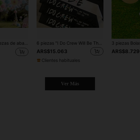
cho, decoración para fiesta de cumpleaños, decoraciones de boda, adornos de primavera y verano
6 piezas "I Do Crew Will Be There For You" y 1 pieza Faja de Novia con tema de Amiga, para Despedida de Soltera, Fiesta de Soltera, Fiesta de Ducha Nupcial, Decoración de Boda, Regalo para Damas de Honor, Navidad
ARS$15.063
ARS$8.729
Clientes habituales
Ver Más