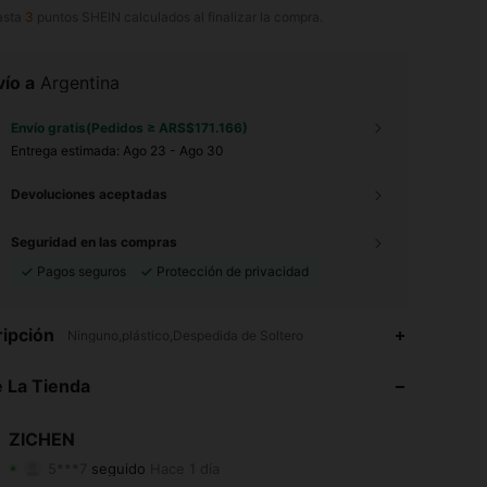
asta
3
puntos SHEIN calculados al finalizar la compra.
ío a
Argentina
Envío gratis(Pedidos ≥ ARS$171.166)
Entrega estimada:
Ago 23 - Ago 30
Devoluciones aceptadas
Seguridad en las compras
Pagos seguros
Protección de privacidad
4,94
27
563
ipción
Ninguno,plástico,Despedida de Soltero
4,94
27
563
 La Tienda
4,94
27
563
ZICHEN
5***7
seguido
Hace 1 día
4,94
27
563
Calificación
Artículos
Seguidores