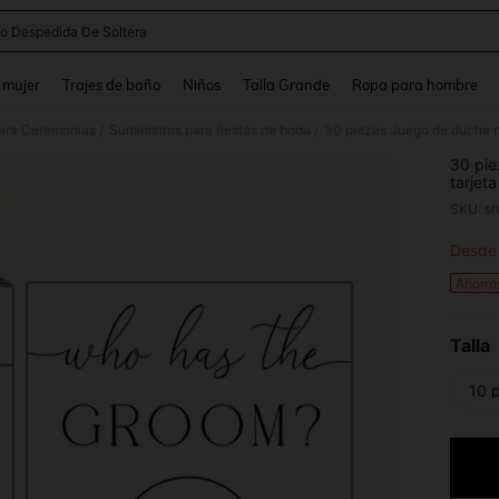
o Despedida De Soltera
and down arrow keys to navigate search Búsqueda reciente and Busca y Encuentr
 mujer
Trajes de baño
Niños
Talla Grande
Ropa para hombre
para Ceremonias
Suministros para fiestas de boda
/
/
30 pie
tarjet
de des
SKU: s
San Va
Desde
PR
Ahorro
Talla
10 