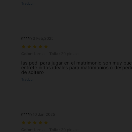
Traducir
n***n
3 Feb,2025
Color: forma, Talla: 20 piezas
Color:
forma
Talla:
20 piezas
las pedi para jugar en el matrimonio son muy bue
entrete nidos ideales para matrimonios o desped
de soltero
Traducir
n***n
10 Jan,2025
Color: forma, Talla: 20 piezas
Color:
forma
Talla:
20 piezas