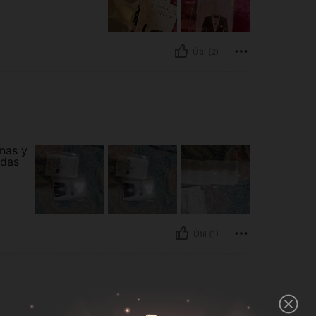
Útil (2)
nas y
idas
Útil (1)