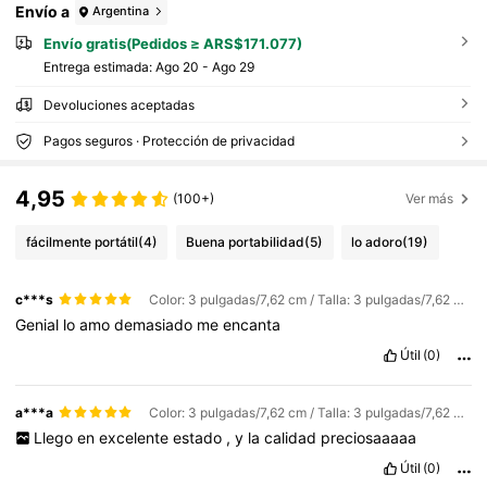
Envío a
Argentina
Envío gratis(Pedidos ≥ ARS$171.077)
Entrega estimada:
Ago 20 - Ago 29
Devoluciones aceptadas
Pagos seguros · Protección de privacidad
4,95
(100+)
Ver más
fácilmente portátil
(4)
Buena portabilidad
(5)
lo adoro
(19)
c***s
Color: 3 pulgadas/7,62 cm / Talla: 3 pulgadas/7,62 cm
Genial
lo
amo
demasiado
me
encanta
Útil
(0)
a***a
Color: 3 pulgadas/7,62 cm / Talla: 3 pulgadas/7,62 cm
Llego
en
excelente
estado
,
y
la
calidad
preciosaaaaa
Útil
(0)