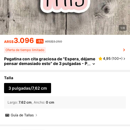
1/8
3.096
-5%
ARS$
ARS$3.250
Oferta de tiempo limitado
Pegatina con cita graciosa de "Espera, déjame
4,95
(
100+
)
pensar demasiado esto" de 3 pulgadas - P
erfecta para portátiles, botellas de agua, d
iarios y espacios de trabajo | Excelente para p
ensadores demasiado, fans del humor y entus
Talla
iastas del sarcasmo | Regalo ideal para amigo
s, compañeros de trabajo y familiares | Pegati
3 pulgadas/7,62 cm
na divertida y relatable para el humor diario y l
os pensadores demasiado
Largo
:
7.62 cm
Ancho
:
0 cm
Guía de Tallas