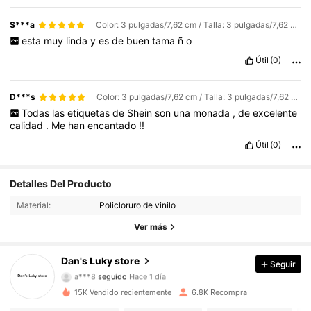
S***a
Color: 3 pulgadas/7,62 cm / Talla: 3 pulgadas/7,62 cm
esta
muy
linda
y
es
de
buen
tama
ñ
o
Útil
(0)
D***s
Color: 3 pulgadas/7,62 cm / Talla: 3 pulgadas/7,62 cm
Todas
las
etiquetas
de
Shein
son
una
monada
,
de
excelente
calidad
.
Me
han
encantado
!!
Útil
(0)
806 Seguidores
4,94
Detalles Del Producto
Material:
Policloruro de vinilo
806 Seguidores
4,94
Ver más
806 Seguidores
4,94
Dan's Luky store
Seguir
a***8
seguido
Hace 1 día
806 Seguidores
4,94
15K Vendido recientemente
6.8K Recompra
806 Seguidores