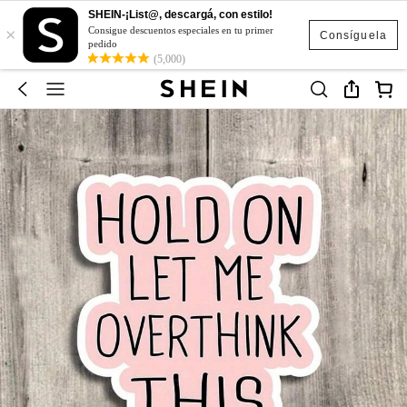
SHEIN-¡List@, descargá, con estilo!
×
Consigue descuentos especiales en tu primer
Consíguela
pedido
(5,000)