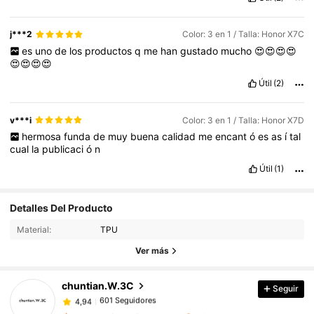
j***2
Color: 3 en 1 / Talla: Honor X7C
es
uno
de
los
productos
q
me
han
gustado
mucho
😍😍😍😍
😍😍😍😍
Útil
(2)
v***i
Color: 3 en 1 / Talla: Honor X7D
hermosa
funda
de
muy
buena
calidad
me
encant
ó
es
as
í
tal
cual
la
publicaci
ó
n
Útil
(1)
601 Seguidores
Detalles Del Producto
4,94
601 Seguidores
4,94
Material:
TPU
601 Seguidores
4,94
Ver más
601 Seguidores
4,94
chuntian.W.3C
Seguir
601 Seguidores
4,94
j***n
seguido
Hace 1 día