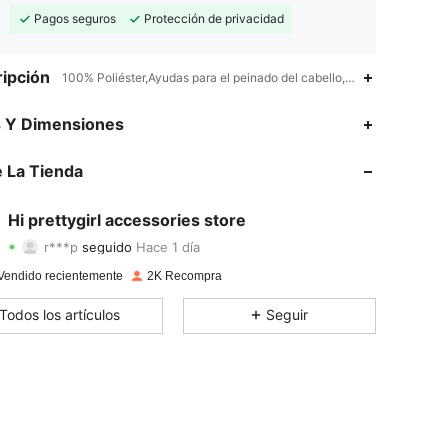
Pagos seguros
Protección de privacidad
ipción
100% Poliéster,Ayudas para el peinado del cabello,Liso
4,82
58
511
s Y Dimensiones
4,82
58
511
 La Tienda
4,82
58
511
Hi prettygirl accessories store
r***p
seguido
Hace 1 día
4,82
58
511
Calificación
Artículos
Seguidores
Vendido recientemente
2K Recompra
4,82
58
511
Todos los artículos
Seguir
4,82
58
511
4,82
58
511
4,82
58
511