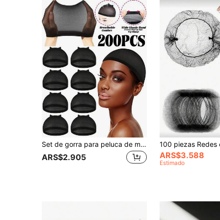
Set de gorra para peluca de mujer - Gorra para peluca de encaje frontal, malla transpirable, adecuada para uso diario y como regalo de Navidad
ARS$3.588
ARS$2.905
Estimado