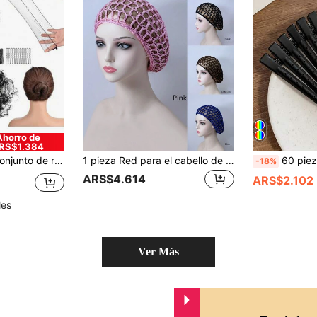
Ahorro de
RS$1.384
moños, bailarinas de ballet, accesorios para el cabello, herramientas de peinado
1 pieza Red para el cabello de mujer elástica y transpirable de malla tejida a ganchillo, estilo pañuelo para la cabeza, funda para dormir, accesorio para el cabello
60 piezas de pinzas para el cabello de metal hueco de 3.46 p
-18%
ARS$4.614
ARS$2.102
les
Ver Más