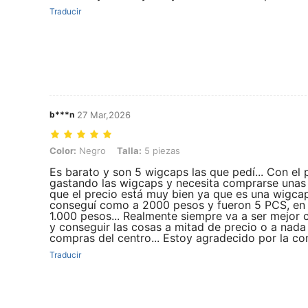
Traducir
b***n
27 Mar,2026
Color: Negro, Talla: 5 piezas
Color:
Negro
Talla:
5 piezas
Es barato y son 5 wigcaps las que pedí... Con el 
gastando las wigcaps y necesita comprarse unas 
que el precio está muy bien ya que es una wigcaps
conseguí como a 2000 pesos y fueron 5 PCS, en 
1.000 pesos... Realmente siempre va a ser mejor
y conseguir las cosas a mitad de precio o a nada
compras del centro... Estoy agradecido por la com
Traducir