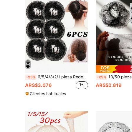
6/5/4/3/2/1 pieza Redes para moño de pelo negras elásticas invisibles reutilizables Funda de malla elástica para moño Accesorios para el cabello de bailarina de ballet, empleada de banco, enfermera
10/50 piezas Redes para el cabello ultra finas e invisibles, malla transpirable de alta elasticidad, gorro 
-25%
-25%
ARS$3.076
ARS$2.819
Clientes habituales