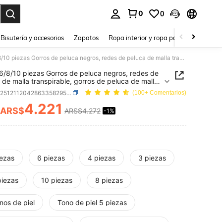
0
0
a. Press Enter to select.
Bisutería y accesorios
Zapatos
Ropa interior y ropa para dormir
Ho
3/4/5/6/8/10 piezas Gorros de peluca negros, redes de peluca de malla transpirable, gorros de peluca de malla unisex, redes para el cabello, accesorios para el cabello
6/8/10 piezas Gorros de peluca negros, redes de
 de malla transpirable, gorros de peluca de malla
, redes para el cabello, accesorios para el cabello
SKU: sc251211204286335829518
(100+ Comentarios)
4.221
ARS$
ARS$4.272
-1%
ICE AND AVAILABILITY
iezas
6 piezas
4 piezas
3 piezas
piezas
10 piezas
8 piezas
nos de piel
Tono de piel 5 piezas