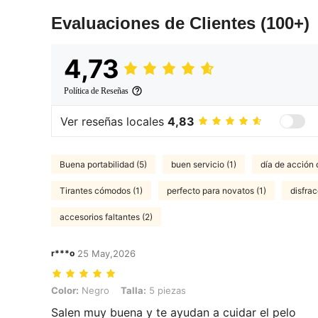
Evaluaciones de Clientes
(100+)
4,73
Política de Reseñas
Ver reseñas locales
4,83
Buena portabilidad (5)
buen servicio (1)
día de acción 
Tirantes cómodos (1)
perfecto para novatos (1)
disfrac
accesorios faltantes (2)
r***o
25 May,2026
Color: Negro, Talla: 5 piezas
Color:
Negro
Talla:
5 piezas
Salen muy buena y te ayudan a cuidar el pelo