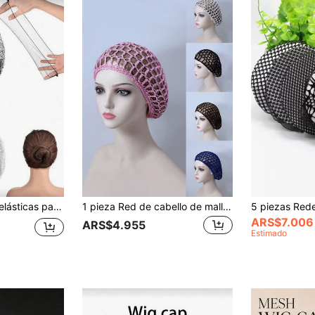
100 piezas Redes elásticas para el cabello negras, gorro de red invisible para peluca de mujer, adecuado para servicio de catering, moño de ballet, dormir, azafatas, enfermeras, red de moño profesional de malla fina
1 pieza Red de cabello de malla elástica y transpirable de ganchillo para mujer, gorro de vórtice de punto, accesorio de cubierta de cabello para dormir para mujer
ARS$7.006
ARS$4.955
Estimado