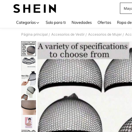
Maya
Use up 
Categorías
Solo para ti
Novedades
Ofertas
Ropa de
Página principal
Accesorios de Vestir
Accesorios de Mujer
Acce
/
/
/