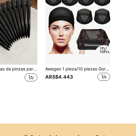
ulgadas de color púrpura para mujer, estilo Y2K, lindas, simples y elegantes, para uso diario, viajes, fiestas, peinados DIY y regalo
Awegeo 1 pieza/10 piezas Gorro de peluca de malla elástica para mujer - Red de peluca transpirable y ligera, base con forro negro, ajuste , cómodo para uso diario
ARS$4.443