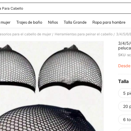
 Para Cabello
and down arrow keys to navigate search Búsqueda reciente and Busca y Encuentr
 mujer
Trajes de baño
Niños
Talla Grande
Ropa para hombre
sorios para el cabello de mujer
Herramientas para peinar el cabello
/
/
3/4/5/
peluca
unisex
Desde
PR
Talla
5 p
20 
6 to