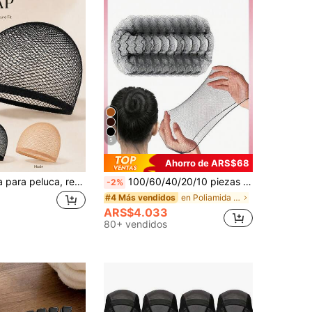
5
Ahorro de ARS$68
Gorro de malla para peluca, red de peluca elástica y transpirable con banda elástica, accesorios ligeros para pelucas para peinado diario & trenzas
100/60/40/20/10 piezas Redes elásticas para el cabello negras, gorros de red invisibles para pelucas de mujer, adecuados para servicio de catering, moño de ballet, dormir, accesorios para el cabello
-2%
en Poliamida Accesorios para el cabello de las muj
#4 Más vendidos
ARS$4.033
80+ vendidos