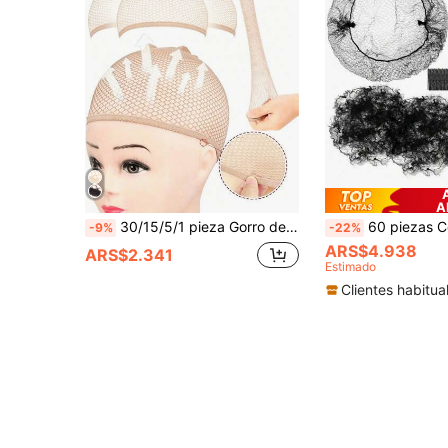
A
30/15/5/1 pieza Gorro de malla de doble capa marrón claro, gorro de peluca invisible adecuado para diversas formas de cabeza, gorro de peluca elástico, gorro de peluca trenzada para mujer, gorro de peluca de malla transpirable, gorro de peluca de malla unisex, juego de gorros de peluca de nylon elástico transpirable antideslizante negro, gorro de peluca para vacaciones largas, gorro de peluca elástico de alta elasticidad y duradero, juego de cuidado de pelucas, accesorios para pelucas
60 piezas Conjunto de redecilla elástica invisible y pinzas para el cabello, para 
-9%
-22%
ARS$4.938
ARS$2.341
Estimado
Clientes habitua