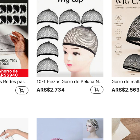
Ahorro de
ARS$940
para peluca, herramienta de peinado, adecuado para baile, enfermería, hogar, accesorios para el cabello
10-1 Piezas Gorro de Peluca Negro, Gorro de Peluca de Malla Transpirable, Gorro de Peluca de Malla Unisex, Red de Peluca, Gorro de Peluca de Nylon Elástico Transpirable Antideslizante Negro, Gorro de Peluca Largo, Red de Cabello Elástica Duradera de Alta Elasticidad, Juego de Cuidado de Peluca, Accesorios de Peluca, Herramientas de Peinado
ARS$2.734
ARS$2.563