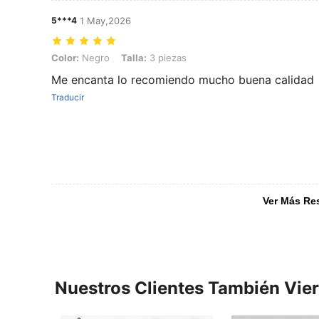
5***4
1 May,2026
Color: Negro, Talla: 3 piezas
Color:
Negro
Talla:
3 piezas
Me encanta lo recomiendo mucho buena calidad
Traducir
Ver Más Re
Nuestros Clientes También Vie