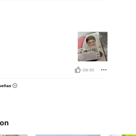
Útil (0)
señas
ron