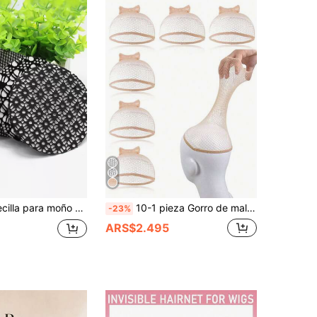
5 piezas Redecilla para moño sólida, Día de San Valentín casual, Accesorios para el cabello, Coleta, Ligas para el cabello, Cuerda para el cabello, Sujetadores de coleta, Accesorios para la cabeza, Bandas de goma, Scrunchies, Viaje, Fiesta
10-1 pieza Gorro de malla transpirable para peluca, Gorro de malla unisex para peluca, Conjunto de gorro de peluca de nylon elástico transpirable antideslizante negro, Gorro para cabello largo, Red de peluca elástica de alta elasticidad y durabilidad, Conjunto de cuidado de peluca, Accesorios para peluca
-23%
ARS$2.495