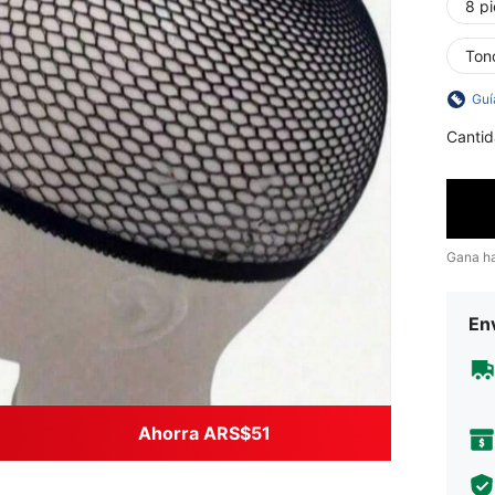
8 pi
Tono
Guí
Cantid
Gana h
Env
Ahorra ARS$51