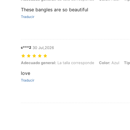
These bangles are so beautiful
Traducir
c***2
30 Jul,2026
Adecuado general: La talla corresponde, Color: Azul, Tipo de Estilo:
Adecuado general:
La talla corresponde
Color:
Azul
Tip
love
Traducir