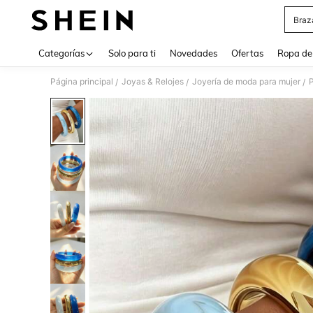
Braz
Use up 
Categorías
Solo para ti
Novedades
Ofertas
Ropa de
Página principal
Joyas & Relojes
Joyería de moda para mujer
P
/
/
/