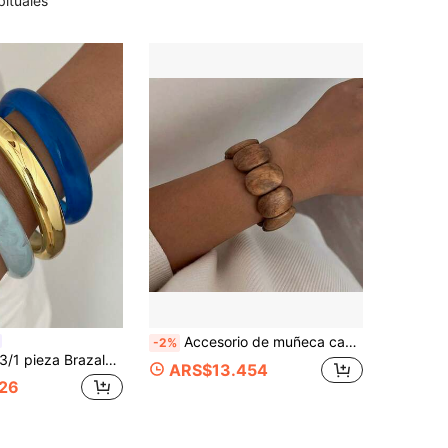
bituales
Accesorio de muñeca casual de estilo bohemio para mujer, pulsera elástica extensible, elaborada con cuentas de madera ovaladas planas asimétricas pulidas, pulsera de cuentas gruesas de tono neutro terroso vintage, adecuada para vacaciones de verano, uso diario en la calle, atuendo de estilo tropical, regalo ideal de vacaciones para mujeres
-2%
 pieza Brazalete de estilo casual minimalista vintage para mujer, redondo liso de CCB dorado y acrílico azul, adecuado para uso diario y vacaciones de verano en la playa, se puede usar en capas, opción de regalo perfecta para días festivos
ARS$13.454
26