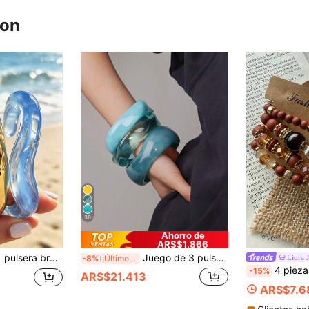
ron
36
Ahorro de
ARS$1.866
acrílico y CCB en tono azul, apto para playa, vacaciones, citas, regalo festivo, uso diario, apilable
Juego de 3 pulseras de acrílico estilo océano azul, brazaletes minimalistas elegantes para mujer, adecuados para uso diario y vacaciones
Liora 
-8%
¡Últimos 2 días
4 piezas de pulseras elásticas con cuentas de estilo bohemio minim
-15%
ARS$21.413
ARS$7.6