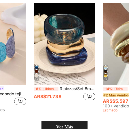
15
18
3 piezas/Set Brazaletes de resina translúcida con efecto tie-dye vintage para otoño/invierno, estilo Ins, asimétricos y de cara ancha
3/
a
-8%
¡Últimos 2 días
-14%
¡Últimos 2 días
1 pieza Brazalete redondo tejido vintage, diseño de color de contraste bohemio, brazalete versátil para vacaciones en la isla, excursiones pastorales, ir al trabajo, uso diario urbano
#2 Más vendid
ARS$21.738
ARS$5.597
100+ vendido
les
Estimado
Ver Más