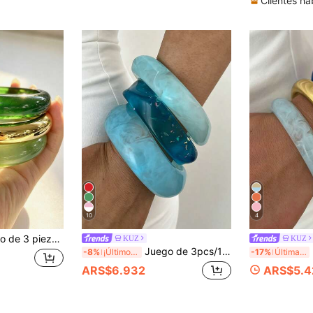
Clientes ha
10
4
oda, adecuado para uso diario casual, joyería de moda para mujeres, material de acrílico, sin incrustaciones, adecuado para todo el año, utilizado para ocasiones diarias, fiestas y vacaciones.
KUZ
KUZ
Juego de 3pcs/1 pieza de brazaletes de acrílico azul asimétrico estilo minimalista elegante y casual para mujer, adecuado para mujeres, se puede usar individualmente o apilado, perfecto para uso diario, vacaciones, fiestas, bodas, regalo del Día de la Madre
3/1
-8%
¡Últimos 2 días
-17%
Últimas 7 hrs
ARS$6.932
ARS$5.4