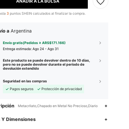
AÑADIR A LA BOLSA
asta
3
puntos SHEIN calculados al finalizar la compra.
ío a
Argentina
Envío gratis(Pedidos ≥ ARS$171.166)
Entrega estimada:
Ago 24 - Ago 31
Este producto se puede devolver dentro de 10 días,
pero no se puede devolver durante el período de
devolución extendido
Seguridad en las compras
Pagos seguros
Protección de privacidad
ipción
Metacrilato,Chapado en Metal No Precioso,Diario
s Y Dimensiones
4,80
717
16K