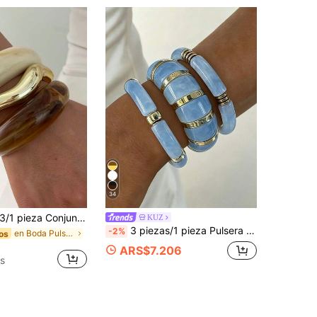
34
1 pieza Conjunto de anillos y brazaletes de mujer de estilo vintage minimalista con forma de onda, material acrílico CCB, abiertos, apilables, adecuados para el uso diario de las mujeres, perfectos como regalos para vacaciones
KUZ
3 piezas/1 pieza Pulsera elástica de cuentas de acrílico azul estilo bohemio elegante vintage para mujer, adecuada para uso diario, fiesta, vacaciones, apilable, regalo
-2%
en Boda Pulseras De Mujer
os
ARS$7.206
s