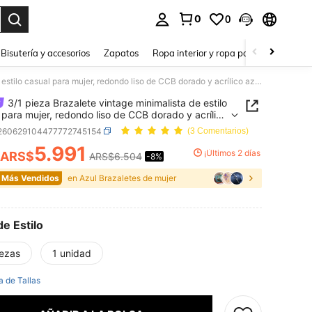
0
0
a. Press Enter to select.
Bisutería y accesorios
Zapatos
Ropa interior y ropa para dormir
Ho
3/1 pieza Brazalete vintage minimalista de estilo casual para mujer, redondo liso de CCB dorado y acrílico azul, adecuado para uso diario y vacaciones de verano en la playa, apilable, opción de regalo perfecta para días festivos
3/1 pieza Brazalete vintage minimalista de estilo
 para mujer, redondo liso de CCB dorado y acrílico
adecuado para uso diario y vacaciones de verano
j260629104477772745154
(3 Comentarios)
playa, apilable, opción de regalo perfecta para
5.991
estivos
¡Últimos 2 días
ARS$
ARS$6.504
-8%
ICE AND AVAILABILITY
 Más Vendidos
en Azul Brazaletes de mujer
de Estilo
iezas
1 unidad
a de Tallas