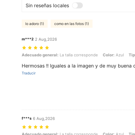
Sin reseñas locales
lo adoro (1)
como en las fotos (1)
m***2
2 Aug,2026
Adecuado general: La talla corresponde, Color: Azul, Tipo de Estilo:
Adecuado general:
La talla corresponde
Color:
Azul
Tip
Hermosas !! Iguales a la imagen y de muy buena c
Traducir
f***s
6 Aug,2026
Adecuado general: La talla corresponde, Color: Azul, Tipo de Estilo:
Adecuado general:
La talla corresponde
Color:
Azul
Tip