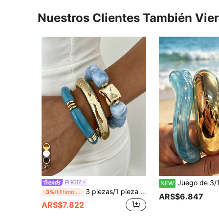
Nuestros Clientes También Vie
34
Juego de 3/1 pulsera brazalete abierta de estilo vintage minimalista y casual para mujer, con forma de onda, material 
KUZ
NEW
3 piezas/1 pieza Pulsera elástica de cuentas de acrílico azul estilo bohemio vintage elegante para mujer y brazalete CCB, adecuado para uso diario de mujer, fiesta, vacaciones, apilable, regalo
-3%
Último día
ARS$6.847
ARS$7.822