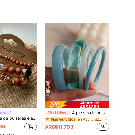
32
Ahorro de
ARS$360
4 piezas de pulseras elegantes y vintage, diseño minimalista de moda, adecuadas para uso casual, acrílico, perfectas para uso diario y fiestas, regalo para mujeres
Jewelry
-3%
¡Últimos 2 días
alista elegante y premium, joyería versátil apilable y personalizada para mujeres, adecuada para uso diario, vacaciones, desplazamientos y viajes
en Azul Brazaletes de mujer
#1 Más vendidos
85
ARS$11.793