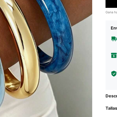
Gana h
Env
Descr
Talla