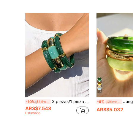
12
3 piezas/1 pieza Pulsera de cuentas de acrílico CCB vintage elegante y minimalista, pulsera/brazalete elástico y extensible, adecuado para uso diario, fiestas, bodas, vacaciones y otras ocasiones, regalo para días festivos
Juego de 3 piezas de brazaletes de acrílico vintage exquisitos, diseño cilíndrico de m
-10%
¡Últimos 2 días
-8%
¡Últimos 2 días
ARS$7.548
ARS$5.032
Estimado