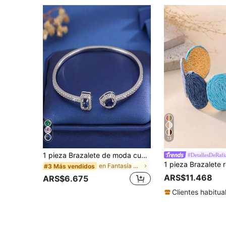
13
1 pieza Brazalete de moda cuadrado de circonita cúbica decorativa, color azul/plateado, apto para el uso diario de las mujeres
#DetallesDeRafi
en Fantasía Brazaletes de mujer
#3 Más vendidos
ARS$11.468
ARS$6.675
Clientes habitua