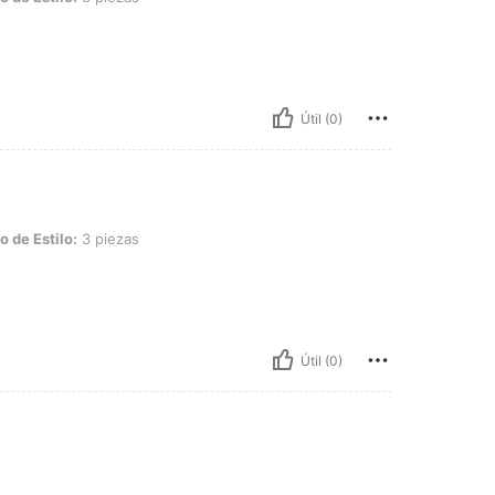
Útil (0)
 3 piezas
o de Estilo:
3 piezas
Útil (0)