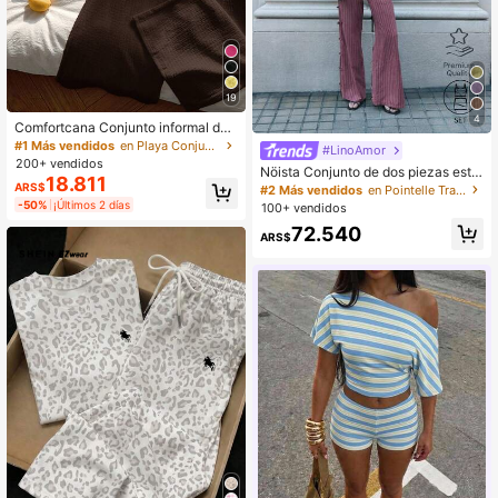
19
4
Comfortcana Conjunto informal de
camisa sin mangas con cuello en V
#1 Más vendidos
en Playa Conjuntos de dos piezas a juego
#LinoAmor
y corbata en frente de punto marrón
200+ vendidos
Nöista Conjunto de dos piezas estil
y pantalones para mujer
18.811
o chino, perfecto para verano, otoñ
ARS$
#2 Más vendidos
en Pointelle Trajes de dos piezas para mujer
o, vacaciones, fiesta y elegante.
-50%
¡Últimos 2 días
100+ vendidos
72.540
ARS$