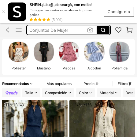
Conjuntos Elegantes Para Dama
SHEIN-¡List@, descargá, con estilo!
×
Consigue descuentos especiales en tu primer
Conjunto De 2 Piezas Para Mujer
Consíguela
pedido
(5,000)
Conjuntos
Conjuntos De Mujer
Conjunto De 2 Piezas Para Mujer Elgante
Conjuntos Elegantes Para Dama
Conjunto De 2 Piezas Para Mujer
Poliéster
Elastano
Viscosa
Algodón
Poliamida
Recomendados
Más populares
Precio
Filtros
Talla
Composición
Color
Material
Detall