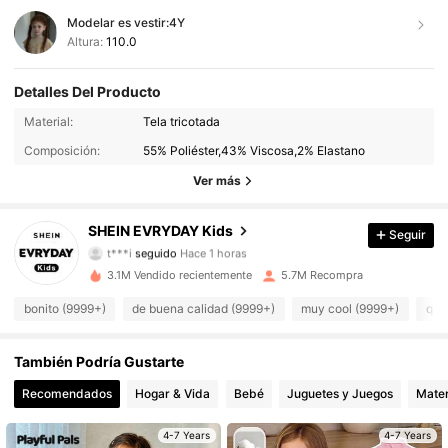
Modelar es vestir:
4Y
Altura:
110.0
Detalles Del Producto
427K Seguidores
4,95
Material:
Tela tricotada
Composición:
55% Poliéster,43% Viscosa,2% Elastano
427K Seguidores
4,95
Ver más
427K Seguidores
4,95
SHEIN EVRYDAY Kids
Seguir
t***i
seguido
Hace 1 horas
427K Seguidores
4,95
3.1M Vendido recientemente
5.7M Recompra
427K Seguidores
4,95
bonito (9999+)
de buena calidad (9999+)
muy cool (9999+)
que
427K Seguidores
4,95
También Podría Gustarte
Recomendados
Hogar & Vida
Bebé
Juguetes y Juegos
Mater
427K Seguidores
4,95
4-7 Years
4-7 Years
427K Seguidores
4,95