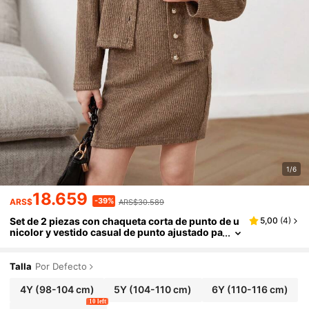
1/6
18.659
-39%
ARS$
ARS$30.589
Set de 2 piezas con chaqueta corta de punto de u
5,00
(
4
)
nicolor y vestido casual de punto ajustado pa
ra niñas jóvenes
Talla
Por Defecto
4Y
(98-104 cm)
5Y
(104-110 cm)
6Y
(110-116 cm)
10 left