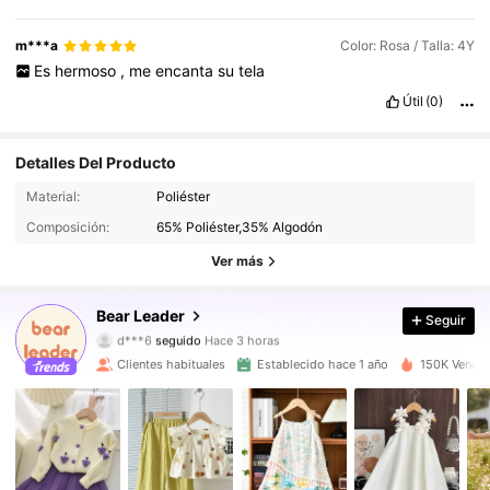
m***a
Color: Rosa / Talla: 4Y
Es
hermoso
,
me
encanta
su
tela
Útil
(0)
Detalles Del Producto
105K Seguidores
4,94
Material:
Poliéster
Composición:
65% Poliéster,35% Algodón
105K Seguidores
4,94
Ver más
105K Seguidores
4,94
Bear Leader
Seguir
d***6
seguido
Hace 3 horas
105K Seguidores
4,94
Clientes habituales
Establecido hace 1 año
150K Vendid
105K Seguidores
4,94
105K Seguidores
4,94