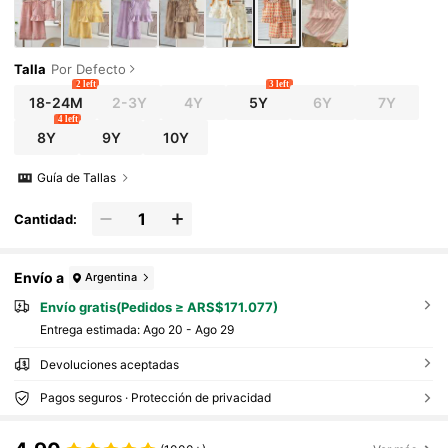
Talla
Por Defecto
2 left
3 left
18-24M
2-3Y
4Y
5Y
6Y
7Y
4 left
8Y
9Y
10Y
Guía de Tallas
Cantidad:
Envío a
Argentina
Envío gratis(Pedidos ≥ ARS$171.077)
Entrega estimada:
Ago 20 - Ago 29
Devoluciones aceptadas
Pagos seguros · Protección de privacidad