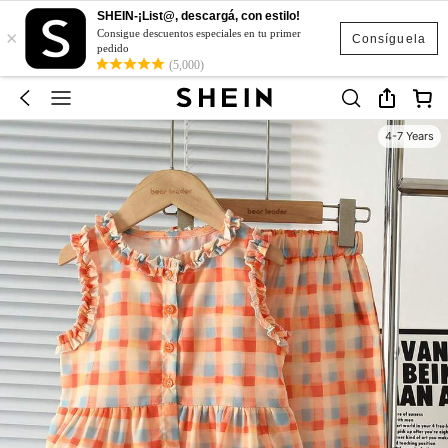
SHEIN-¡List@, descargá, con estilo!
×
Consigue descuentos especiales en tu primer
Consíguela
pedido
(5,000)
4-7 Years