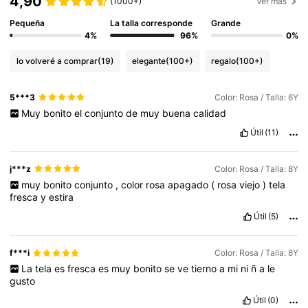
4,90
(1000+)
Ver más
Pequeña
La talla corresponde
Grande
4%
96%
0%
lo volveré a comprar
(19)
elegante
(100+)
regalo
(100+)
5***3
Color: Rosa / Talla: 6Y
Muy
bonito
el
conjunto
de
muy
buena
calidad
Útil
(11)
j***z
Color: Rosa / Talla: 8Y
muy
bonito
conjunto
,
color
rosa
apagado
(
rosa
viejo
)
tela
fresca
y
estira
Útil
(5)
f***i
Color: Rosa / Talla: 8Y
La
tela
es
fresca
es
muy
bonito
se
ve
tierno
a
mi
ni
ñ
a
le
gusto
Útil
(0)