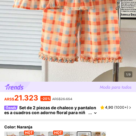
1/9
21.323
-20%
ARS$
ARS$26.654
Set de 2 piezas de chaleco y pantalon
4,90
(
1000+
)
es a cuadros con adorno floral para niñ
a, para verano
Color: Naranja