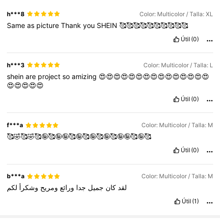
h***8
Color: Multicolor / Talla: XL
Same
as
picture
Thank
you
SHEIN
🥰🥰🥰🥰🥰🥰🥰🥰🥰🥰
Útil
(0)
h***3
Color: Multicolor / Talla: L
shein
are
project
so
amizing
😍😍😍😍😍😍😍😍😍😍😍😍😍😍😍
😍😍😍😍😍
Útil
(0)
f***a
Color: Multicolor / Talla: M
🥰🤣🥰🤣🥰🤪🥰🤪🤪🥰🤪🥰🤪🥰🤪🥰🤪🤪🥰🤪🥰
Útil
(0)
b***a
Color: Multicolor / Talla: M
لقد
كان
جميل
جدا
ورائع
ومريح
وشكرأ
لكم
Útil
(1)