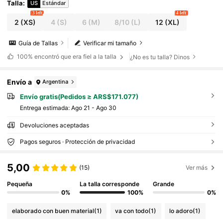
Talla
:
US
Estándar
3 left
4 left
2
(XS)
4
(S)
6
(M)
8/10
(L)
12
(XL)
Guía de Tallas
Verificar mi tamaño
100%
encontró que era fiel a la talla
¿No es tu talla? Dinos
Envío a
Argentina
Envío gratis(Pedidos ≥ ARS$171.077)
Entrega estimada:
Ago 21 - Ago 30
Devoluciones aceptadas
Pagos seguros · Protección de privacidad
5,00
(15)
Ver más
Pequeña
La talla corresponde
Grande
0%
100%
0%
elaborado con buen material
(1)
va con todo
(1)
lo adoro
(1)