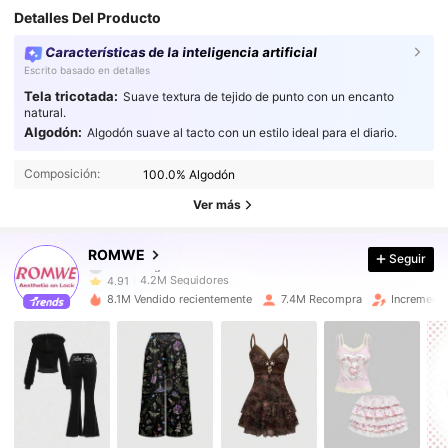
Detalles Del Producto
Características de la inteligencia artificial
Escrito basado en detalles
Tela tricotada:
Suave textura de tejido de punto con un encanto
natural.
Algodón:
Algodón suave al tacto con un estilo ideal para el diario.
4.2M Seguidores
4,91
Composición:
100.0% Algodón
4.2M Seguidores
4,91
Ver más
4.2M Seguidores
4,91
ROMWE
Seguir
4.2M Seguidores
4,91
8.1M Vendido recientemente
7.4M Recompra
Incremento
4.2M Seguidores
4,91
4.2M Seguidores
4,91
4.2M Seguidores
4,91