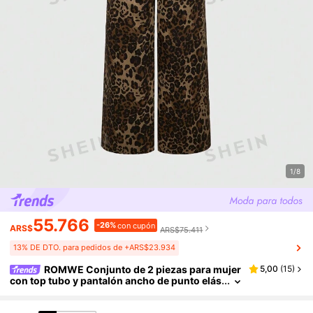
1/8
55.766
-26%
con cupón
ARS$
ARS$75.411
13% DE DTO. para pedidos de +ARS$23.934
ROMWE Conjunto de 2 piezas para mujer
5,00
(
15
)
con top tubo y pantalón ancho de punto elás
tico fruncido con estampado de leopardo, lo
ok casual