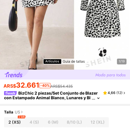
Guia de tallas
Artículos
1/19
32.661
ARS$
-40%
ARS$54.435
BizChic 2 piezas/Set Conjunto de Blazer
4,66
(
12
)
con Estampado Animal Blanco, Lunares y Bl
oques de Color, Elegante Atuendo de Oficin
a de Verano para Mujeres, Fiesta de Navidad, Ac
ción de Gracias, Año Nuevo, Elegante
Talla
US
2 left
2
(XS)
4
(S)
6
(M)
8/10
(L)
12
(XL)