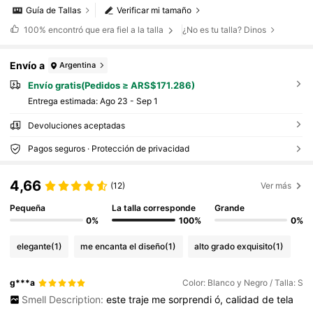
Guía de Tallas
Verificar mi tamaño
100%
encontró que era fiel a la talla
¿No es tu talla? Dinos
Envío a
Argentina
Envío gratis(Pedidos ≥ ARS$171.286)
Entrega estimada:
Ago 23 - Sep 1
Devoluciones aceptadas
Pagos seguros · Protección de privacidad
4,66
(12)
Ver más
Pequeña
La talla corresponde
Grande
0%
100%
0%
elegante
(1)
me encanta el diseño
(1)
alto grado exquisito
(1)
g***a
Color: Blanco y Negro / Talla: S
Smell Description:
este
traje
me
sorprendi
ó,
calidad
de
tela
.