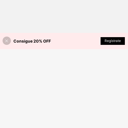
Consigue 20% OFF
Regístrate
¡40% DE DESCUENTO!
AÑADIR A LA BOLSA