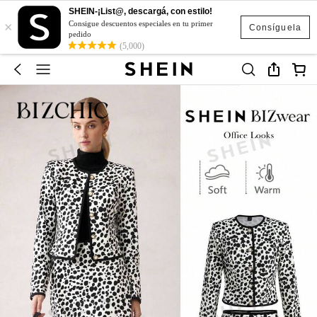
SHEIN-¡List@, descargá, con estilo!
×
Consigue descuentos especiales en tu primer
Consíguela
pedido
(5,000)