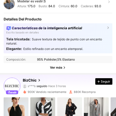
Modelar es vestir:
S
Altura:
175.0
Busto:
84.0
Cintura:
60.0
Caderas:
93.0
Detalles Del Producto
Características de la inteligencia artificial
Escrito basado en detalles
Tela tricotada:
Suave textura de tejido de punto con un encanto
natural.
Elegante:
Estilo refinado con un encanto atemporal.
1.2M Seguidores
4,91
Composición:
95% Poliéster,5% Elastano
1.2M Seguidores
4,91
Ver más
1.2M Seguidores
4,91
BizChic
Seguir
s***b
seguido
Hace 3 horas
1.2M Seguidores
4,91
900K Vendido recientemente
880K Recompra
1.2M Seguidores
4,91
1.2M Seguidores
4,91