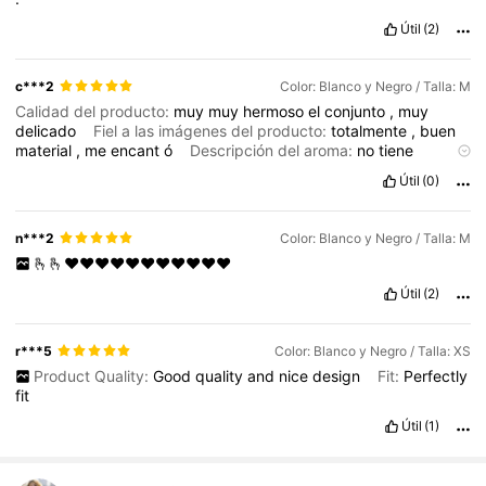
Útil
(2)
c***2
Color: Blanco y Negro / Talla: M
Calidad del producto:
muy
muy
hermoso
el
conjunto
,
muy
delicado
Fiel a las imágenes del producto:
totalmente
,
buen
material
,
me
encant
ó
Descripción del aroma:
no
tiene
aroma
Útil
(0)
n***2
Color: Blanco y Negro / Talla: M
🫰🫰❤️❤️❤️❤️❤️❤️❤️❤️❤️❤️❤️
Útil
(2)
r***5
Color: Blanco y Negro / Talla: XS
Product Quality:
Good
quality
and
nice
design
Fit:
Perfectly
fit
Útil
(1)