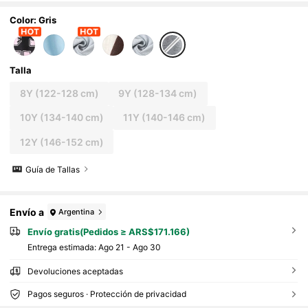
alones anchos grises. Conjunto de estilo dep
ortivo casual cómodo para primavera/otoño
Color: Gris
Talla
8Y
(122-128 cm)
9Y
(128-134 cm)
10Y
(134-140 cm)
11Y
(140-146 cm)
12Y
(146-152 cm)
Guía de Tallas
Envío a
Argentina
Envío gratis(Pedidos ≥ ARS$171.166)
Entrega estimada:
Ago 21 - Ago 30
Devoluciones aceptadas
Pagos seguros · Protección de privacidad