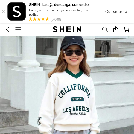
SHEIN-¡List@, descargá, con estilo!
×
Consigue descuentos especiales en tu primer
Consíguela
pedido
(5,000)