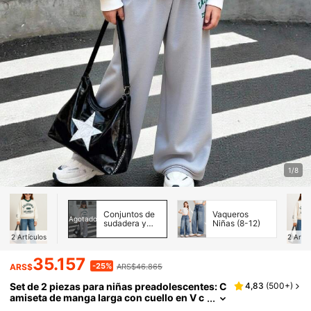
1/8
Conjuntos de
Vaqueros
Agotado
sudadera y
Niñas (8-12)
sudadera con
2
Artículos
2
Artíc
capucha para
niñas
35.157
preadolescentes
-25%
ARS$
ARS$46.865
Set de 2 piezas para niñas preadolescentes: C
4,83
(
500+
)
amiseta de manga larga con cuello en V c
on estampado de letras y números, y pant