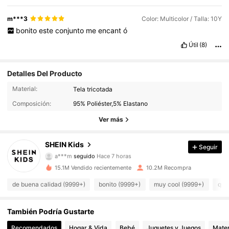
m***3
Color: Multicolor / Talla: 10Y
bonito
este
conjunto
me
encant
ó
Útil
(8)
Detalles Del Producto
809K Seguidores
4,94
Material:
Tela tricotada
Composición:
95% Poliéster,5% Elastano
809K Seguidores
4,94
Ver más
809K Seguidores
4,94
SHEIN Kids
Seguir
a***m
seguido
Hace 7 horas
809K Seguidores
4,94
15.1M Vendido recientemente
10.2M Recompra
809K Seguidores
4,94
de buena calidad (9999+)
bonito (9999+)
muy cool (9999+)
que
809K Seguidores
4,94
También Podría Gustarte
Recomendados
Hogar & Vida
Bebé
Juguetes y Juegos
Mater