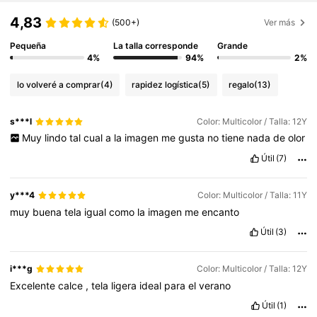
4,83
(500+)
Ver más
Pequeña
La talla corresponde
Grande
4%
94%
2%
lo volveré a comprar
(4)
rapidez logística
(5)
regalo
(13)
s***l
Color: Multicolor / Talla: 12Y
Muy
lindo
tal
cual
a
la
imagen
me
gusta
no
tiene
nada
de
olor
Útil
(7)
y***4
Color: Multicolor / Talla: 11Y
muy
buena
tela
igual
como
la
imagen
me
encanto
Útil
(3)
i***g
Color: Multicolor / Talla: 12Y
Excelente
calce
,
tela
ligera
ideal
para
el
verano
Útil
(1)