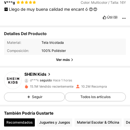
V***g
Color: Multicolor / Talla: 16Y
Llego
de
muy
buena
calidad
me
encant
ó
😍😍
Útil
(9)
Detalles Del Producto
809K Seguidores
4,94
Material:
Tela tricotada
Composición:
100% Poliéster
809K Seguidores
4,94
Ver más
809K Seguidores
4,94
SHEIN Kids
d***k
seguido
Hace 1 horas
809K Seguidores
4,94
15.1M Vendido recientemente
10.2M Recompra
809K Seguidores
4,94
Seguir
Todos los artículos
809K Seguidores
4,94
También Podría Gustarte
Recomendados
Juguetes y Juegos
Material Escolar & Oficina
De
809K Seguidores
4,94