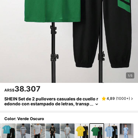
1/5
38.307
ARS$
SHEIN Set de 2 pullovers casuales de cuello r
4,89
(
1000+
)
edondo con estampado de letras, transp
irables, adecuados para verano, deporte
s, correr, salidas, para adolescentes
Color: Verde Oscuro