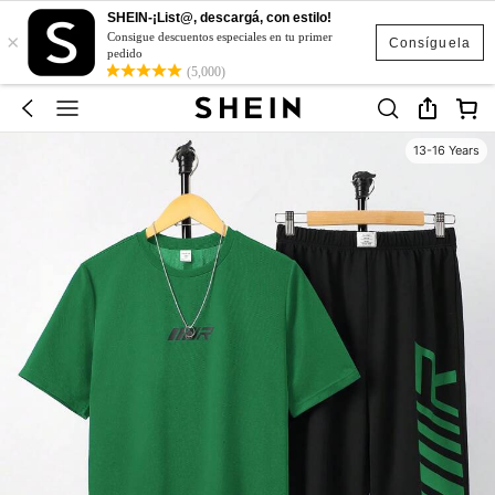
SHEIN-¡List@, descargá, con estilo!
×
Consigue descuentos especiales en tu primer
Consíguela
pedido
(5,000)
13-16 Years