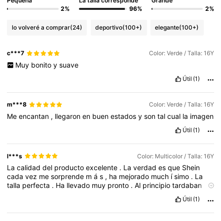
Pequeña
La talla corresponde
Grande
2%
96%
2%
lo volveré a comprar
(24)
deportivo
(100+)
elegante
(100+)
c***7
Color: Verde / Talla: 16Y
Muy
bonito
y
suave
Útil
(1)
m***8
Color: Verde / Talla: 16Y
Me
encantan
,
llegaron
en
buen
estados
y
son
tal
cual
la
imagen
Útil
(1)
l***s
Color: Multicolor / Talla: 16Y
La
calidad
del
producto
excelente
.
La
verdad
es
que
Shein
cada
vez
me
sorprende
m
á
s
,
ha
mejorado
much
í
simo
.
La
talla
perfecta
.
Ha
llevado
muy
pronto
.
Al
principio
tardaban
mucho
en
traer
los
pedidos
pero
ahora
llega
en
muy
pocos
d
í
Útil
(1)
as
.
El
embalaje
estupendo
se
pueden
reutilizar
las
bolsas
,
por
ejemplo
para
llevar
zapatos
en
las
maletas
.
Me
encanta
Shein
.