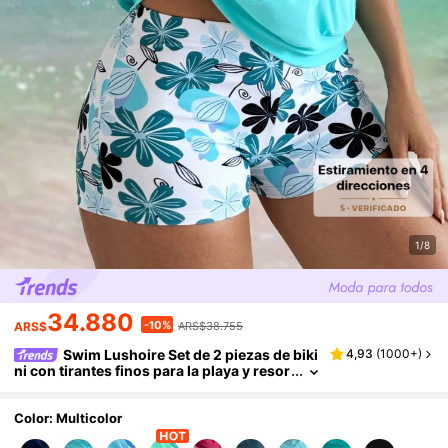
1/8
34.880
-10%
ARS$
ARS$38.755
Swim Lushoire Set de 2 piezas de biki
4,93
(
1000+
)
ni con tirantes finos para la playa y resor
t de verano en oferta
Color: Multicolor