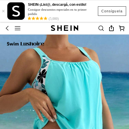
SHEIN-¡List@, descargá, con estilo!
×
Consigue descuentos especiales en tu primer
Consíguela
pedido
(5,000)