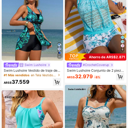
8
Ahorro de ARS$2.871
11
Swim Lushoire
#CrochetCoverup
Swim Lushoire Vestido de traje de b
Swim Lushoire Conjunto de 2 pieza
año de mujer de unicolor con parch
s para playa, Top de tankini con est
#1 Más vendidos
en Tela Vestidos de baño para mujeres
32.979
ARS$
-8%
es, sin mangas, casual de resort de
ampado floral aleatorio y control del
37.559
verano
abdomen con malla, y shorts calzon
ARS$
cillo para mujer