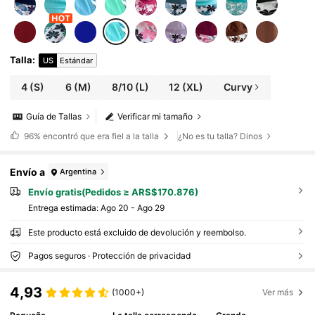
Talla
:
US
Estándar
4
(S)
6
(M)
8/10
(L)
12
(XL)
Curvy
Guía de Tallas
Verificar mi tamaño
96%
encontró que era fiel a la talla
¿No es tu talla? Dinos
Envío a
Argentina
Envío gratis(Pedidos ≥ ARS$170.876)
Entrega estimada:
Ago 20 - Ago 29
Este producto está excluido de devolución y reembolso.
Pagos seguros · Protección de privacidad
4,93
(1000+)
Ver más