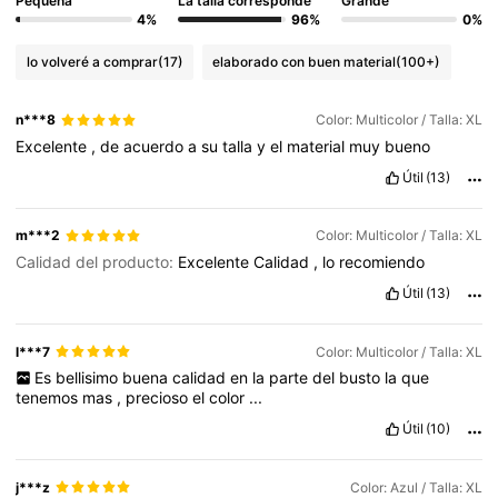
Pequeña
La talla corresponde
Grande
4%
96%
0%
lo volveré a comprar
(17)
elaborado con buen material
(100+)
n***8
Color: Multicolor / Talla: XL
Excelente
,
de
acuerdo
a
su
talla
y
el
material
muy
bueno
Útil
(13)
m***2
Color: Multicolor / Talla: XL
Calidad del producto:
Excelente
Calidad
,
lo
recomiendo
Útil
(13)
l***7
Color: Multicolor / Talla: XL
Es
bellisimo
buena
calidad
en
la
parte
del
busto
la
que
tenemos
mas
,
precioso
el
color
...
Útil
(10)
j***z
Color: Azul / Talla: XL