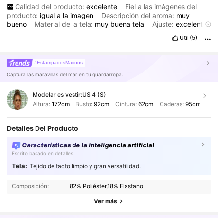
Calidad del producto:
excelente
Fiel a las imágenes del
producto:
igual
a
la
imagen
Descripción del aroma:
muy
bueno
Material de la tela:
muy
buena
tela
Ajuste:
excelente
.
Útil
(5)
#EstampadosMarinos
Captura las maravillas del mar en tu guardarropa.
Modelar es vestir:
US 4 (S)
Altura:
172cm
Busto:
92cm
Cintura:
62cm
Caderas:
95cm
Detalles Del Producto
Características de la inteligencia artificial
Escrito basado en detalles
Tela:
Tejido de tacto limpio y gran versatilidad.
315K Seguidores
4,89
Composición:
82% Poliéster,18% Elastano
315K Seguidores
4,89
Ver más
315K Seguidores
4,89