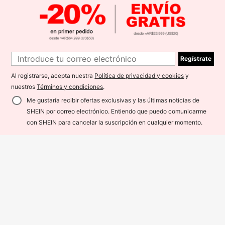
rte superior con nudo cruzado en la
espalda y Bottom con pliegues later
ales, Nuevo Año
Regístrate
Al registrarse, acepta nuestra
Política de privacidad y cookies
y
nuestros
Términos y condiciones
.
Me gustaría recibir ofertas exclusivas y las últimas noticias de
SHEIN por correo electrónico. Entiendo que puedo comunicarme
¡10% DE DESCUENTO!
AÑADIR A LA BOLSA
con SHEIN para cancelar la suscripción en cualquier momento.