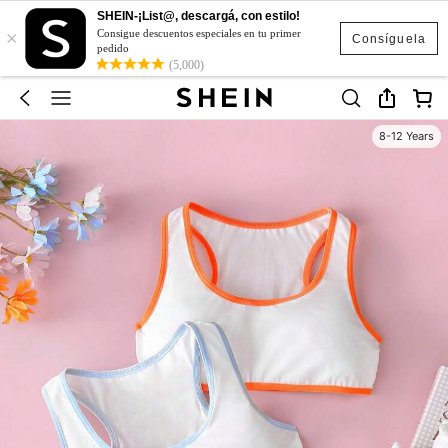
SHEIN-¡List@, descargá, con estilo!
×
Consigue descuentos especiales en tu primer
Consíguela
pedido
(5,000)
8-12 Years