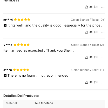
Hermosas
Útil
(0)
m***4
Color: Blanco / Talla: 10Y
It
fits
well
,
and
the
quality
is
good
,
especially
for
the
price
.
Útil
(0)
V***a
Color: Blanco / Talla: 12Y
Item
arrived
as
expected
.
Thank
you
Shein
.
Útil
(0)
c***a
Color: Blanco / Talla: 11Y
There
'
s
no
foam
...
not
recommended
Útil
(0)
Detalles Del Producto
Material:
Tela tricotada
1.1M Seguidores
4,93