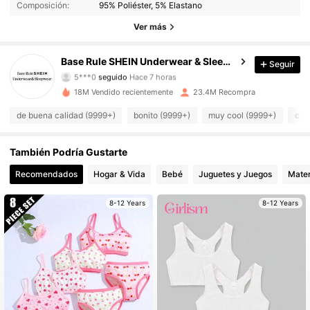
Composición:
95% Poliéster, 5% Elastano
1.1M Seguidores
4,93
Ver más
1.1M Seguidores
4,93
Base Rule SHEIN Underwear & Sleepwear
Seguir
5***0
seguido
Hace 7 horas
1.1M Seguidores
4,93
18M Vendido recientemente
23.4M Recompra
de buena calidad (9999+)
bonito (9999+)
muy cool (9999+)
cóm
1.1M Seguidores
4,93
También Podría Gustarte
1.1M Seguidores
4,93
Recomendados
Hogar & Vida
Bebé
Juguetes y Juegos
Mater
1.1M Seguidores
4,93
8-12 Years
8-12 Years
1.1M Seguidores
4,93
1.1M Seguidores
4,93
1.1M Seguidores
4,93