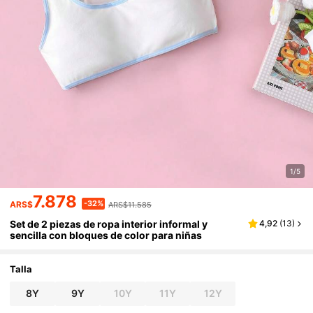
1/5
7.878
-32%
ARS$
ARS$11.585
Set de 2 piezas de ropa interior informal y
4,92
(
13
)
sencilla con bloques de color para niñas
Talla
8Y
9Y
10Y
11Y
12Y