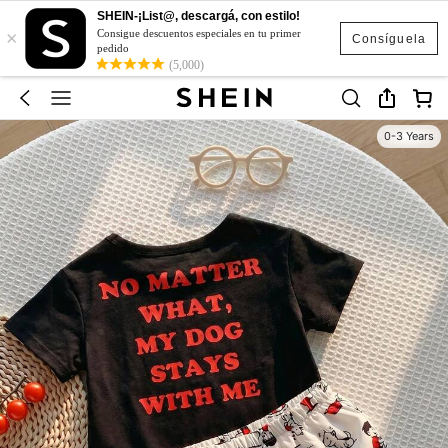
SHEIN-¡List@, descargá, con estilo!
×
Consigue descuentos especiales en tu primer
Consíguela
pedido
(5,000)
0-3 Years