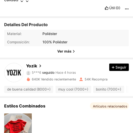
Útil
(0)
Detalles Del Producto
Material:
Poliéster
11K Seguidores
4,84
Composición:
100% Poliéster
11K Seguidores
4,84
Ver más
11K Seguidores
4,84
Yozik
Seguir
5***6
seguido
Hace 4 horas
11K Seguidores
4,84
640K Vendido recientemente
54K Recompra
de buena calidad (8000+)
muy cool (7000+)
bonito (7000+)
qu
11K Seguidores
4,84
11K Seguidores
4,84
Estilos Combinados
Artículos relacionados
11K Seguidores
4,84
11K Seguidores
4,84