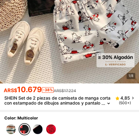
1/8
10.679
ARS$
-38%
ARS$17.224
SHEIN Set de 2 piezas de camiseta de manga corta
4,85
con estampado de dibujos animados y pantalo
(500+)
nes cortos para bebé niño, conjunto casual
Color: Multicolor