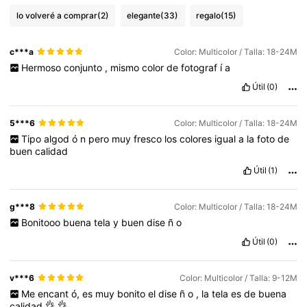
lo volveré a comprar
(2)
elegante
(33)
regalo
(15)
c***a
Color: Multicolor / Talla: 18-24M
Hermoso
conjunto
,
mismo
color
de
fotograf
í
a
Útil
(0)
5***6
Color: Multicolor / Talla: 18-24M
Tipo
algod
ó
n
pero
muy
fresco
los
colores
igual
a
la
foto
de
buen
calidad
Útil
(1)
g***8
Color: Multicolor / Talla: 18-24M
Bonitooo
buena
tela
y
buen
dise
ñ
o
Útil
(0)
v***6
Color: Multicolor / Talla: 9-12M
Me
encant
ó,
es
muy
bonito
el
dise
ñ
o
,
la
tela
es
de
buena
calidad
👌
👌