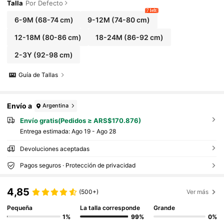
Talla
Por Defecto
7 left
6-9M
(68-74 cm)
9-12M
(74-80 cm)
12-18M
(80-86 cm)
18-24M
(86-92 cm)
2-3Y
(92-98 cm)
Guía de Tallas
Envío a
Argentina
Envío gratis(Pedidos ≥ ARS$170.876)
Entrega estimada:
Ago 19 - Ago 28
Devoluciones aceptadas
Pagos seguros · Protección de privacidad
4,85
(500+)
Ver más
Pequeña
La talla corresponde
Grande
1%
99%
0%