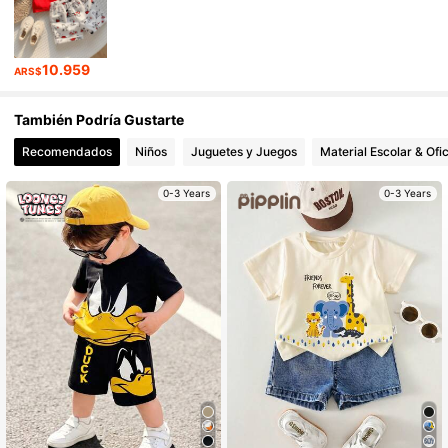
11K Seguidores
4,84
10.959
ARS$
11K Seguidores
4,84
También Podría Gustarte
11K Seguidores
4,84
Recomendados
Niños
Juguetes y Juegos
Material Escolar & Ofi
0-3 Years
0-3 Years