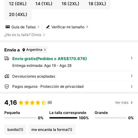
12
(0XL)
14
(1XL)
16
(2XL)
18
(3XL)
20
(4XL)
Guía de Tallas
Verificar mi tamaño
¿No es tu talla? Dinos
Envío a
Argentina
Envío gratis(Pedidos ≥ ARS$170.876)
Entrega estimada:
Ago 19 - Ago 28
Devoluciones aceptadas
Pagos seguros · Protección de privacidad
4,16
(6)
Ver más
Pequeña
La talla corresponde
Grande
0%
100%
0%
bonito
(1)
me encanta la forma
(1)