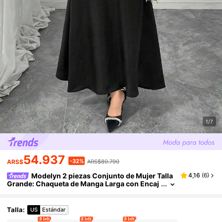
1/7
54.937
-32%
ARS$
ARS$80.790
Modelyn 2 piezas Conjunto de Mujer Talla
4,16
(
6
)
Grande: Chaqueta de Manga Larga con Encaj
e de Contraste Negro Emparejada con Falda,
Elegante y de Moda
Talla
:
US
Estándar
8 left
8 left
8 left