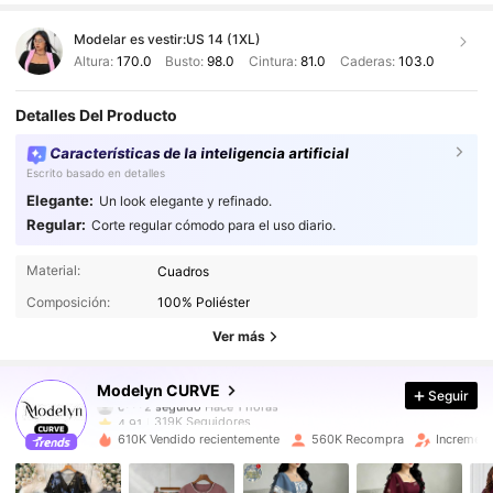
Modelar es vestir:
US 14 (1XL)
Altura:
170.0
Busto:
98.0
Cintura:
81.0
Caderas:
103.0
Detalles Del Producto
Características de la inteligencia artificial
Escrito basado en detalles
Elegante:
Un look elegante y refinado.
Regular:
Corte regular cómodo para el uso diario.
319K Seguidores
4,91
Material:
Cuadros
Composición:
100% Poliéster
319K Seguidores
4,91
Ver más
319K Seguidores
4,91
Modelyn CURVE
Seguir
319K Seguidores
4,91
610K Vendido recientemente
560K Recompra
Increment
319K Seguidores
4,91