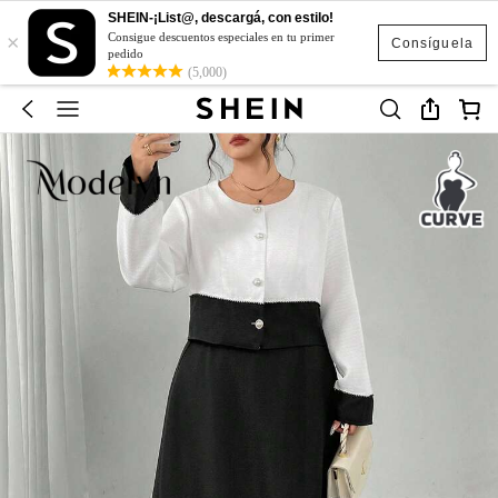
SHEIN-¡List@, descargá, con estilo!
×
Consigue descuentos especiales en tu primer
Consíguela
pedido
(5,000)