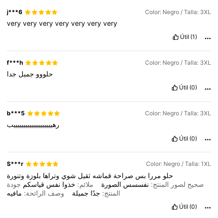
j***6
Color: Negro / Talla: 3XL
very
very
very
very
very
very
very
Útil
(1)
f***h
Color: Negro / Talla: 3XL
حلووو
جميل
جدا
Útil
(0)
b***5
Color: Negro / Talla: 3XL
رهييييييييييييييييييييب
Útil
(0)
S***r
Color: Negro / Talla: 1XL
حلو
مررا
بس
صراحة
قماشه
ثقيل
شوي
وتراها
بلوزة
وتنورة
صحيح لصور المنتج:
نفسسس
الصورة
ملائم:
خذوا
نفس
قياسكم
جودة
المنتج:
جدًا
جميلة
وصف الرائحة:
مافيه
Útil
(0)