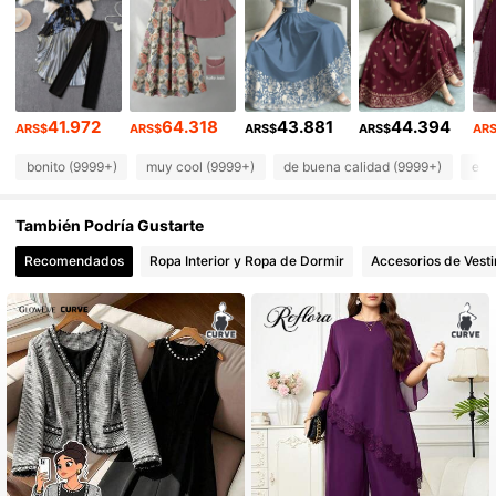
319K Seguidores
4,91
319K Seguidores
4,91
41.972
64.318
43.881
44.394
319K Seguidores
4,91
ARS$
ARS$
ARS$
ARS$
AR
bonito (9999+)
muy cool (9999+)
de buena calidad (9999+)
ele
319K Seguidores
4,91
También Podría Gustarte
319K Seguidores
4,91
Recomendados
Ropa Interior y Ropa de Dormir
Accesorios de Vesti
319K Seguidores
4,91