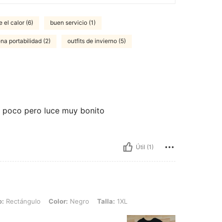
 el calor (6)
buen servicio (1)
na portabilidad (2)
outfits de invierno (5)
 poco pero luce muy bonito
Útil (1)
lo, Color: Negro, Talla: 1XL
o:
Rectángulo
Color:
Negro
Talla:
1XL