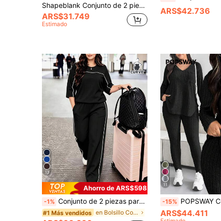
Shapeblank Conjunto de 2 piezas de camiseta de manga corta negra básica y pantalones cortos ajustados para mujer talla grande, de primavera/verano, de estilo casual, suelto, de alta elasticidad y cómodo para uso diario, versátil, ropa de verano, ropa de calle, atuendo de aeropuerto, estilo simple
ARS$42.736
ARS$31.749
Estimado
13
11
Ahorro de ARS$598
Conjunto de 2 piezas para mujer talla grande primavera/otoño, camiseta de cuello redondo y manga 3/4 & pantalones largos holgados de cintura elástica para uso diario casual, negro efecto visual que disimula
POPSWAY Conjunto de top y pantalones de talla g
-1%
-15%
ARS$44.411
en Bolsillo Co-Ords de Talla Grande
#1 Más vendidos
Estimado