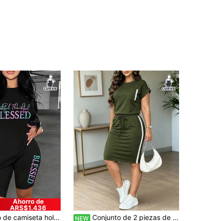
Ahorro de
ARS$1.436
 letras y pantalones cortos ajustados para mujer talla grande, negro, elegante, de verano
Conjunto de 2 piezas de ropa casual diaria para mujer de talla grande, top de cuello redondo y manga corta + falda de cintura elástica con cordón, elegante para verano y otoño
NEW