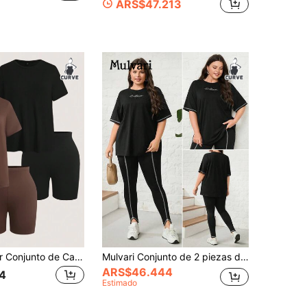
ARS$47.213
SHEIN EZwear Conjunto de Camiseta & Pantalones Cortos de unicolor Versátil y Casual Talla Grande
Mulvari Conjunto de 2 piezas de Talla grande con camiseta de algodón con gráfico de letra y ribete de contraste en los hombros caídos y pantalones con bajo con abertura
ARS$46.444
4
Estimado