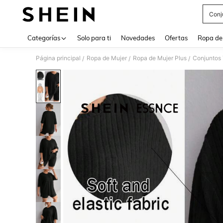
Conj
Use up 
Categorías
Solo para ti
Novedades
Ofertas
Ropa de
Página principal
Ropa de Mujer
Ropa de Mujer Plus
Conjuntos 
/
/
/