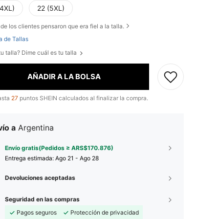
(4XL)
22 (5XL)
de los clientes pensaron que era fiel a la talla.
a de Tallas
u talla? Dime cuál es tu talla
AÑADIR A LA BOLSA
asta
27
puntos SHEIN calculados al finalizar la compra.
ío a
Argentina
Envío gratis(Pedidos ≥ ARS$170.876)
Entrega estimada:
Ago 21 - Ago 28
Devoluciones aceptadas
Seguridad en las compras
Pagos seguros
Protección de privacidad