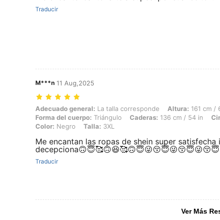
Traducir
M***n
11 Aug,2025
Adecuado general: La talla corresponde, Altura: 161 cm / 63 in, Peso:
Adecuado general:
La talla corresponde
Altura:
161 cm / 
Forma del cuerpo:
Triángulo
Caderas:
136 cm / 54 in
Ci
Color:
Negro
Talla:
3XL
Me encantan las ropas de shein super satisfecha
decepciona🙃😇🥰🙃😆🥰🙃😇😜😚😇😜😚😇😜😚😇
Traducir
Ver Más Re