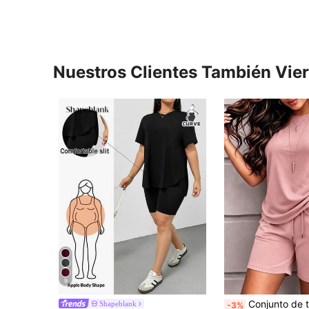
Nuestros Clientes También Vie
9
Conjunto de top corto de punto rosa casual diario para mujer tal
Shapeblank
-3%