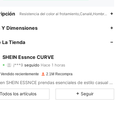
ipción
Resistencia del color al frotamiento,Canalé,Hombros caídos
4,90
3.2K
249K
s Y Dimensiones
4,90
3.2K
249K
 La Tienda
4,90
3.2K
249K
SHEIN Essnce CURVE
j***9
seguido
Hace 1 horas
4,90
3.2K
249K
Calificación
Artículos
Seguidores
 Vendido recientemente
2.1M Recompra
4,90
3.2K
249K
Busca en SHEIN ESSNCE prendas esenciales de estilo casual que mejoren tu día.
4,90
3.2K
249K
Todos los artículos
Seguir
4,90
3.2K
249K
4,90
3.2K
249K
4,90
3.2K
249K