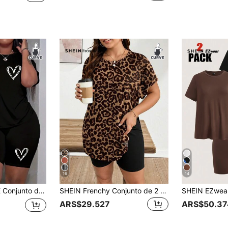
16
14
de ropa urbana, gráfico de manga corta, conjunto lindo, vibra de vacaciones
SHEIN Frenchy Conjunto de 2 piezas de top de manga corta con cuello redondo y shorts ajustados con estampado de leopardo vintage casual, adecuado para el verano
ARS$29.527
ARS$50.37