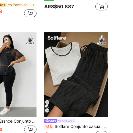
en Pantalones cortos de ciclista Co-Ords de Talla
dos
ARS$50.887
8
verano, moda casual de alta elasticidad y cómoda, blusa brillante y transparente de manga corta con pantalón pitillo negro, atuendo de verano, ropa de calle
Solflare
Solflare Conjunto casual de 2 piezas para mujer talla grande con top de manga corta con ribete floral y pantalones de pierna ancha
-8%
4