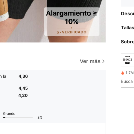
Descr
Talla
Sobre
Ver más
1.7M
n la
4,36
4,45
4,20
Grande
8%