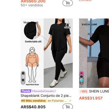
ARS$60.200
50+ vendidos
8
4
SHEIN LUNE Conjunto de 2 piezas de talla grande, conjunto de verano con estilo 
#AtuendosCasuales
-10%
Shapeblank Conjunto de 2 piezas de camiseta de manga corta negra y leggings para mujer de talla grande, moda casual deportiva cómoda y versátil, efecto estilizante, para uso diario, estilo callejero, atuendo de aeropuerto, ropa de verano para mujer, atuendo para salidas, estilo Y2K, estilo minimalista, ropa para iglesia para mujer
ARS$31.957
en Polainas Co-Ords de Talla Grande
#6 Más vendidos
ARS$40.805