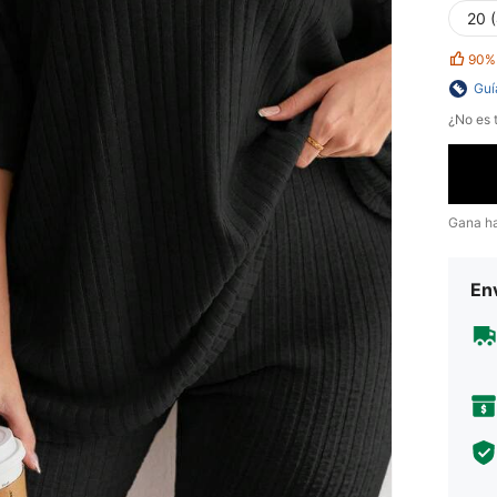
20 
90%
Guí
¿No es t
Gana h
Env