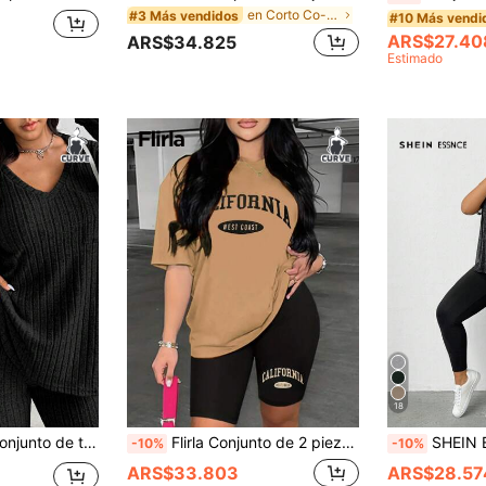
en Corto Co-Ords de Talla Grande
#3 Más vendidos
#10 Más vendi
ARS$27.40
ARS$34.825
Estimado
18
rande, de unicolor y textura, con escote en V
Flirla Conjunto de 2 piezas con estampado simple para uso diario, talla grande, para verano
SHEIN Essnce Conjunto de dos piezas de mujer talla grande de primavera/
-10%
-10%
ARS$33.803
ARS$28.57