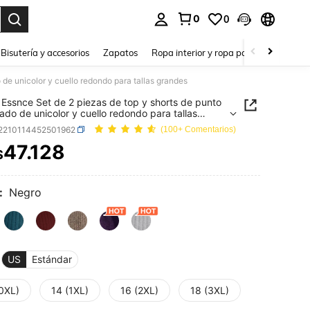
0
0
a. Press Enter to select.
Bisutería y accesorios
Zapatos
Ropa interior y ropa para dormir
Ho
de unicolor y cuello redondo para tallas grandes
Essnce Set de 2 piezas de top y shorts de punto
ado de unicolor y cuello redondo para tallas
es
f2210114452501962
(100+ Comentarios)
47.128
$
ICE AND AVAILABILITY
:
Negro
US
Estándar
(0XL)
14 (1XL)
16 (2XL)
18 (3XL)