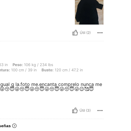
Útil (2)
 106 kg / 234 lbs, Forma del cuerpo: Triángulo, Caderas: 136 cm / 54 in, Cintura: 
63 in
Peso:
106 kg / 234 lbs
ntura:
100 cm / 39 in
Busto:
120 cm / 47.2 in
 igual q la.foto me.encanta comprelo nunca me
😜😚😇😜😚😇😜😚😇😜😚😇😜😚😇😜😉🥰😇
Útil (3)
señas