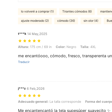
lo volveré a comprar (1)
Tirantes cómodos (6)
mantiene
ajuste moderado (2)
cómodo (36)
sin olor (4)
Bue
t***k
14 May,2025
Altura: 175 cm / 69 in, Color: Negro, Talla: 4XL
Altura:
175 cm / 69 in
Color:
Negro
Talla:
4XL
me encantóooo, cómodo, fresco, transperenta un
Traducir
j***z
6 Feb,2026
Adecuado general: La talla corresponde, Forma del cuerpo: Rectángu
Adecuado general:
La talla corresponde
Forma del cuerp
Me encantencantó la tela supesúper suavecito ✨