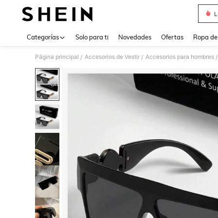
L
Use up 
Categorías
Solo para ti
Novedades
Ofertas
Ropa de
Página principal
Accesorios de Vestir
Accesorios para hombres
/
/
/