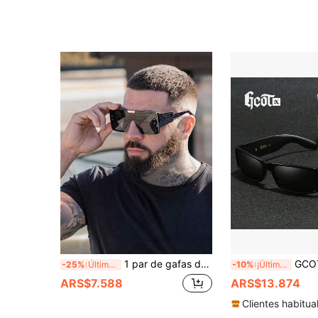
1 par de gafas de moda para hombre con marco grande integrado, estilo moderno europeo y americano, accesorio de playa, gafas esenciales para vacaciones de verano en la playa y viajes al aire libre
GCOTX Gafas de moda de montura completa, modelo 662,
-25%
Últimas 8 hrs
-10%
¡Últimos 2 días
ARS$7.588
ARS$13.874
Clientes habitua