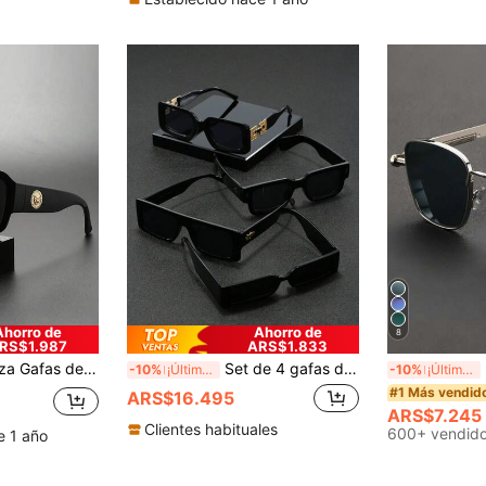
Ahorro de
Ahorro de
8
RS$1.987
ARS$1.833
s para uso casual diario, fiesta, estilo callejero, esencial de verano, atuendo casual diario de negocios, citas, al aire libre, Y2K
Set de 4 gafas de pasta cuadradas para hombre, de estilo clásico de negocios/formal, adecuadas para ir a trabajar, negocios, vestir casual, verano, playa, actividades al aire libre y viajes
N
-10%
¡Últimos 2 días
-10%
¡Últimos 2 días
#1 Más vendid
ARS$16.495
ARS$7.245
Clientes habituales
600+ vendid
e 1 año