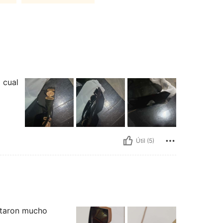
 cual
Útil (5)
staron mucho