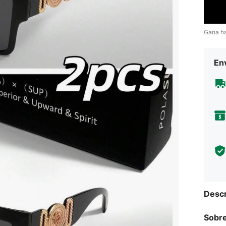
Gana h
Env
Descr
Sobre