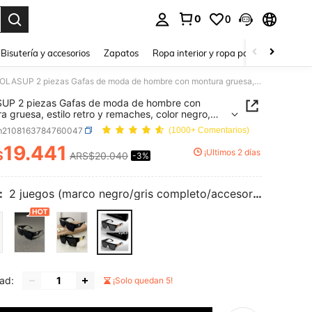
0
0
a. Press Enter to select.
Bisutería y accesorios
Zapatos
Ropa interior y ropa para dormir
Ho
POLASUP 2 piezas Gafas de moda de hombre con montura gruesa, estilo retro y remaches, color negro, adecuadas para la playa, la piscina, las vacaciones, al aire libre, de moda y
UP 2 piezas Gafas de moda de hombre con
a gruesa, estilo retro y remaches, color negro,
das para la playa, la piscina, las vacaciones, al
m2108163784760047
(1000+ Comentarios)
ibre, de moda y
19.441
¡Últimos 2 días
$
ARS$20.040
-3%
ICE AND AVAILABILITY
:
2 juegos (marco negro/gris completo/accesorios dorados M) (sin caja)
ad:
¡Solo quedan 5!