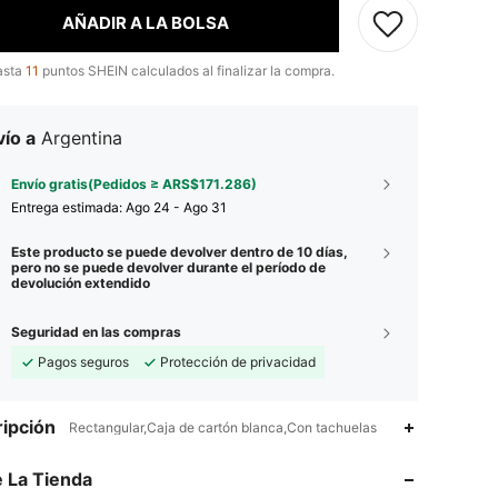
AÑADIR A LA BOLSA
asta
11
puntos SHEIN calculados al finalizar la compra.
ío a
Argentina
Envío gratis(Pedidos ≥ ARS$171.286)
Entrega estimada:
Ago 24 - Ago 31
Este producto se puede devolver dentro de 10 días,
pero no se puede devolver durante el período de
devolución extendido
Seguridad en las compras
Pagos seguros
Protección de privacidad
4,93
416
18K
ipción
Rectangular,Caja de cartón blanca,Con tachuelas
4,93
416
18K
 La Tienda
4,93
416
18K