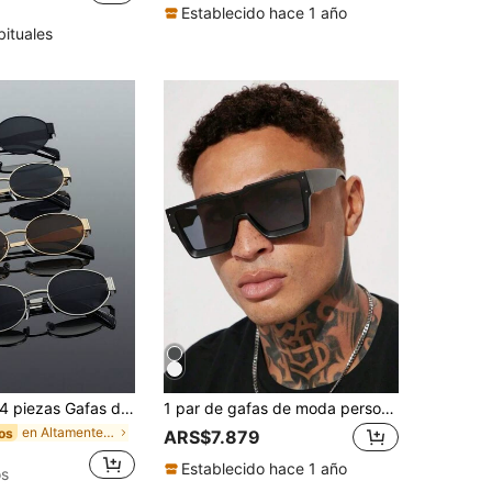
Establecido hace 1 año
bituales
piezas Gafas de moda con marco metálico geométrico clásico, adecuadas para volver al colegio, festivales de música, fiestas en la playa, pesca, conducir, golf y otras ocasiones
1 par de gafas de moda personalizadas con remaches de estilo europeo y americano de tono oscuro retro, marco grande de una sola pieza, adecuadas para salidas diarias, streetwear, vacaciones, accesorios de playa para volver a la escuela, creando looks de estilo callejero, combinando con suéteres, chaquetas, sudaderas, sudaderas con capucha, pantalones de cuero y pantalones cargo, ideales para vacaciones de playa de verano y actividades al aire libre
en Altamente recomprado Hombres Gafas y accesorios
os
ARS$7.879
Establecido hace 1 año
os