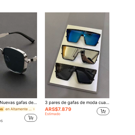
uevas gafas de moda de metal con resorte en estilo punk, con montura grande adecuada para viajes al aire libre
3 pares de gafas de moda cuadradas grandes, unisex, , accesorios de gafas de moda casual, adecuados para protección solar de verano, vacaciones en la playa, deportes al aire libre, fiestas, conducir, pescar, ciclismo, compras y fotografía
ARS$7.879
en Altamente recomprado Hombres Gafas y accesorios
os
Estimado
os