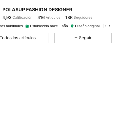
4,93
416
18K
POLASUP FASHION DESIGNER
4,93
416
18K
Calificación
Artículos
Seguidores
s***6
seguido
Hace 15 horas
4,93
416
18K
tes habituales
Establecido hace 1 año
Diseño original
250K Vendido r
4,93
416
18K
Todos los artículos
Seguir
4,93
416
18K
4,93
416
18K
4,93
416
18K