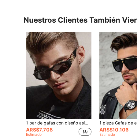
Nuestros Clientes También Vie
1 par de gafas con diseño asimétrico retro para hombres, estilo moderno adecuado para exteriores, fotografía callejera y viajes
ARS$7.708
ARS$10.106
Estimado
Estimado