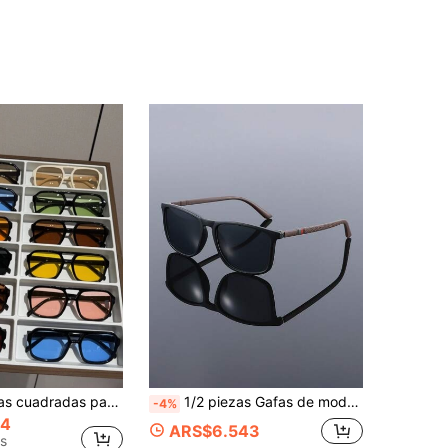
Set de 12 gafas cuadradas para hombre, moda para fotografía callejera al aire libre, viaje, negocios y uso casual para verano, playa, viaje y al aire libre
1/2 piezas Gafas de moda para hombre con montura cuadrada de plástico, diseño clásico y moderno de estilo minimalista, adecuadas para actividades de ocio al aire libre, golf, negocios, fotografía callejera, pesca, conducción, viajes y otros escenarios
-4%
04
ARS$6.543
s