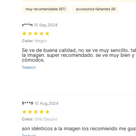
muy recomendable (67)
accesorios faltantes (6)
v***n
15 Sep,2024
Color: Negro
Color:
Negro
Se ve de buena calidad, no se ve muy sencillo. tal
la imagen. super recomendado. se ve muy bien y
cómodos.
Traducir
5***0
15 Aug,2024
Color: Gris Oscuro
Color:
Gris Oscuro
son idénticos a la imagen los recomiendo me gu
Traducir