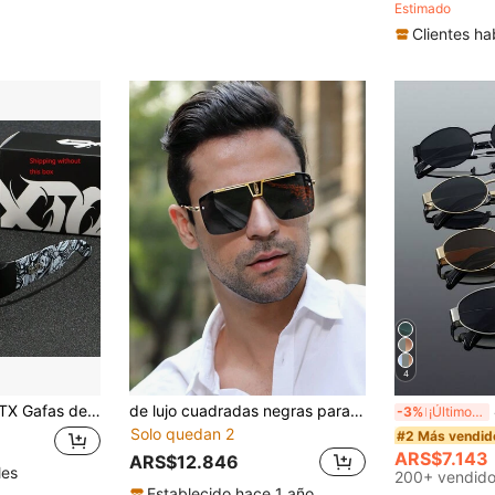
Estimado
Clientes ha
4
 9 colores, para hombres y mujeres. Envío sin la caja que se muestra en la imagen, para verano, playa, al aire libre y viajes
de lujo cuadradas negras para hombres, marca de moda clásica con montura metálica de media montura, gafas vintage de alta calidad para verano, playa, vacaciones, exteriores y viajes
4 
-3%
¡Últimos 2 días
Solo quedan 2
#2 Más vendid
ARS$7.143
ARS$12.846
les
200+ vendid
Establecido hace 1 año