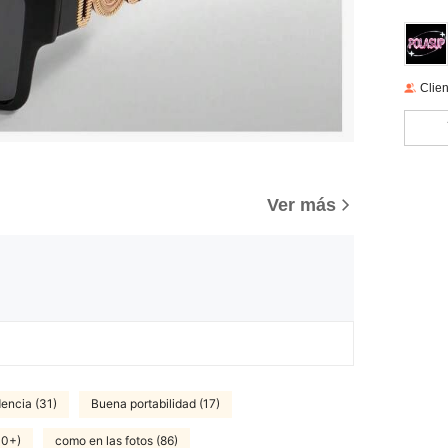
Clien
)
Ver más
encia (31)
Buena portabilidad (17)
00+)
como en las fotos (86)