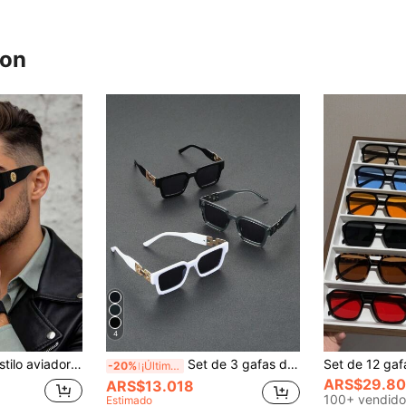
ron
4
1 pieza Gafas de estilo aviador con marco grande de nueva moda para hombres, gafas personalizadas retro para hombres, gafas de conducir para hombres, accesorio básico unisex para exteriores, viajes, vacaciones y playa
Set de 3 gafas de moda para hombre, que combinan la estética moderna y el encanto retro, adecuadas para conducir, navegar, salidas familiares, vida diaria y un accesorio ideal para vacaciones de verano en la playa, actividades al aire libre y viajes.
-20%
¡Últimos 2 días
ARS$29.8
ARS$13.018
100+ vendido
Estimado