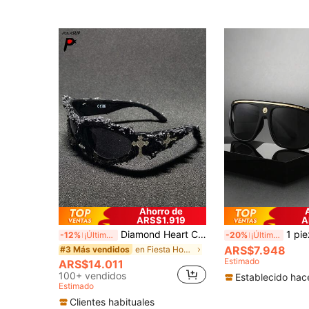
Ahorro de
ARS$1.919
A
Diamond Heart Cross 1 par de gafas de moda futuristas punk rock estilo europeo y americano para fiestas hip-hop, gafas de moda cyberpunk oscuro de resina personalizadas para la calle, gafas de moda personalizadas de estilo oscuro europeo y americano con marco asimétrico grande, gafas de resina para fiestas, gafas de moda punk con púas de resina hechas a mano (debido a la iluminación, el monitor y otras razones, puede haber una ligera diferencia de color en el producto real) los productos DIY puramente hechos a mano pueden tener diferentes artesanías y detalles para cada par, por favor no compre si le molesta
1 pieza Gafas de moda de unicolor para hombres, versátile
-12%
¡Últimos 2 días
-20%
¡Últimos 2 días
ARS$7.948
en Fiesta Hombres Gafas y accesorios para gafas
#3 Más vendidos
Estimado
ARS$14.011
100+ vendidos
Establecido hac
Estimado
Clientes habituales