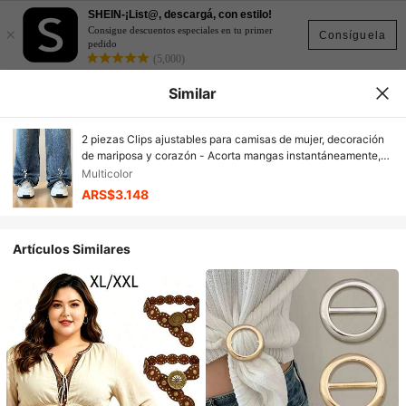
SHEIN-¡List@, descargá, con estilo!
×
Consigue descuentos especiales en tu primer
Consíguela
pedido
(5,000)
Similar
2 piezas Clips ajustables para camisas de mujer, decoración
de mariposa y corazón - Acorta mangas instantáneamente,
adecuado para blusas, vestidos, pantalones - Diseño
Multicolor
elegante, múltiples colores, decoración de mariposa
ARS$3.148
Artículos Similares