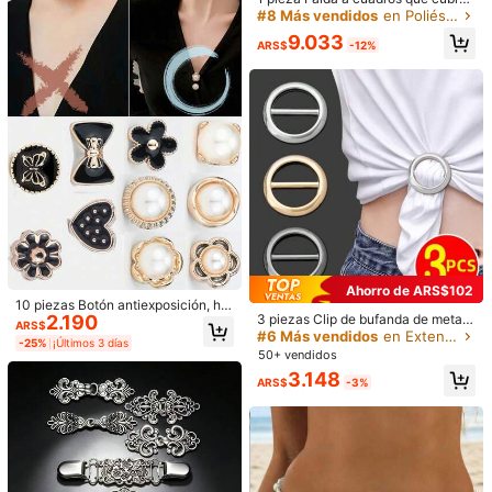
ndible para el Armario
a cadera, Falda plisada de moda qu
#8 Más vendidos
en Poliéster Cinturones y cinturones de mujer Acce
Útil
(0)
e cubre la cadera, Se puede combi
9.033
nar con falda línea A o minifalda, El
ARS$
-12%
dobladillo cubre la cadera, Cortina
de cadera
r***h
Color: Multicolor / Tipo de Estilo: Mariposa / Talla: Unitalla
يمشي
الحال
مو
مره
قوي
Útil
(0)
a***0
Color: Multicolor / Tipo de Estilo: Mariposa / Talla: Unitalla
付けようとしたとき
1
個壊れたし、元々
1
つ壊れててさいあく
Útil
(0)
Ahorro de ARS$102
10 piezas Botón antiexposición, he
151 Seguidores
4,79
Detalles Del Producto
3 piezas Clip de bufanda de metal
2.190
billa invisible para ajustar la ropa, aj
ARS$
elegante y clip de accesorio - Acce
ustador de cintura, broche para ves
#6 Más vendidos
en Extensor de cintura Cinturones y cinturones de
-25%
¡Últimos 3 días
sorio de moda multifuncional, adec
tidos
Material:
Aleación de zinc
50+ vendidos
151 Seguidores
4,79
uado para decorar bufandas, camis
3.148
etas y cinturones - Perfecto para c
ARS$
-3%
Ver más
ualquier ocasión
151 Seguidores
4,79
KAIQING01
Seguir
151 Seguidores
4,79
25K Vendido recientemente
720 Recompra