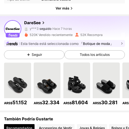
100K Seguidores
4,84
Ver más
100K Seguidores
4,84
DareSee
y***3
seguido
Hace 7 horas
100K Seguidores
4,84
520K Vendido recientemente
52K Recompra
Esta tienda está seleccionada como
「Botique de moda」
100K Seguidores
4,84
Seguir
Todos los artículos
100K Seguidores
4,84
100K Seguidores
4,84
100K Seguidores
4,84
51.152
32.334
81.604
30.281
ARS$
ARS$
ARS$
ARS$
ARS
100K Seguidores
4,84
También Podría Gustarte
100K Seguidores
4,84
Recomendados
Accesorios de Vestir
Joyas & Relojes
Bolsos y E