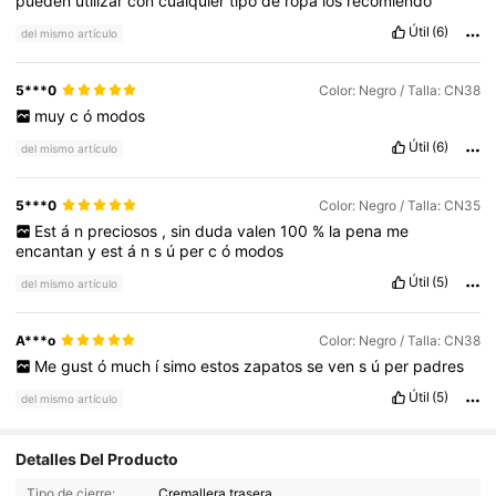
pueden
utilizar
con
cualquier
tipo
de
ropa
los
recomiendo
Útil
(6)
del mismo artículo
5***0
Color: Negro / Talla: CN38
muy
c
ó
modos
Útil
(6)
del mismo artículo
5***0
Color: Negro / Talla: CN35
Est
á
n
preciosos
,
sin
duda
valen
100
%
la
pena
me
encantan
y
est
á
n
s
ú
per
c
ó
modos
Útil
(5)
del mismo artículo
A***o
Color: Negro / Talla: CN38
Me
gust
ó
much
í
simo
estos
zapatos
se
ven
s
ú
per
padres
Útil
(5)
del mismo artículo
Detalles Del Producto
100K Seguidores
4,84
Tipo de cierre:
Cremallera trasera