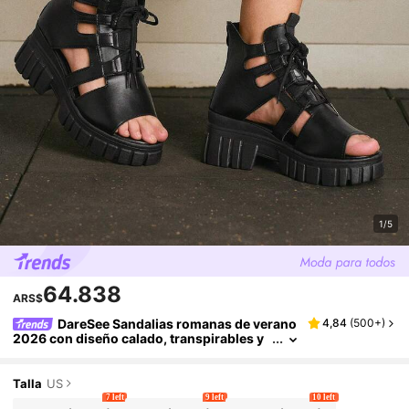
1/5
64.838
ARS$
DareSee Sandalias romanas de verano
4,84
(
500+
)
2026 con diseño calado, transpirables y
ajustadas, sandalias de cuña con platafor
ma de suela gruesa y tacón alto versátiles, sa
ndalias de tacón grueso alto para la vuelta al c
Talla
US
olegio
7 left
9 left
10 left