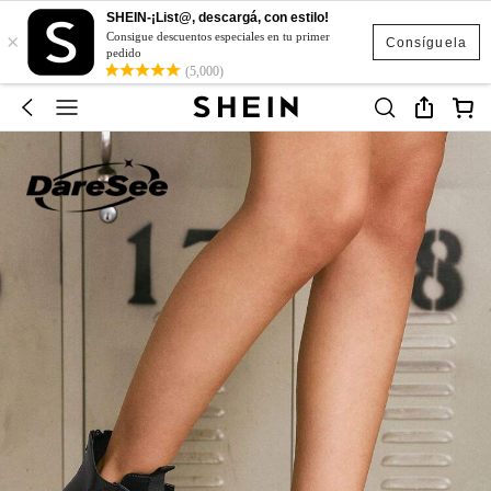
SHEIN-¡List@, descargá, con estilo!
×
Consigue descuentos especiales en tu primer
Consíguela
pedido
(5,000)