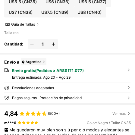
US5.5
(CN35)
US6
(CN36)
US6.5
(CN37)
US7
(CN38)
US7.5
(CN39)
US8
(CN40)
Guía de Tallas
Talla real
Cantidad:
Envío a
Argentina
Envío gratis(Pedidos ≥ ARS$171.077)
Entrega estimada:
Ago 20 - Ago 29
Devoluciones aceptadas
Pagos seguros · Protección de privacidad
4,84
(500+)
Ver más
m***6
Color: Negro / Talla: CN35
Me
quedaron
muy
bien
son
s
ú
per
c
ó
modos
y
elegantes
se