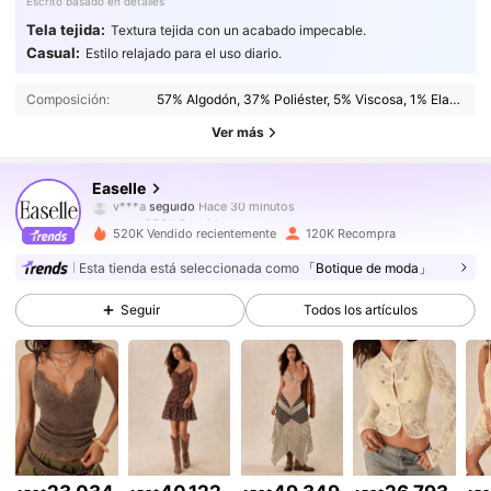
Escrito basado en detalles
Tela tejida:
Textura tejida con un acabado impecable.
253K Seguidores
4,84
Casual:
Estilo relajado para el uso diario.
Composición:
57% Algodón, 37% Poliéster, 5% Viscosa, 1% Elastano
253K Seguidores
4,84
Ver más
253K Seguidores
4,84
Easelle
253K Seguidores
4,84
520K Vendido recientemente
120K Recompra
253K Seguidores
4,84
Esta tienda está seleccionada como
「Botique de moda」
Seguir
Todos los artículos
253K Seguidores
4,84
253K Seguidores
4,84
253K Seguidores
4,84
253K Seguidores
4,84