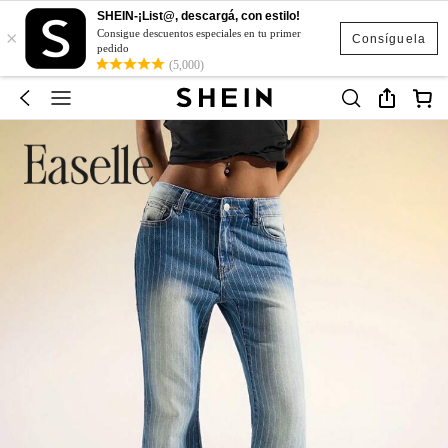
SHEIN-¡List@, descargá, con estilo!
×
Consigue descuentos especiales en tu primer
Consíguela
pedido
(5,000)