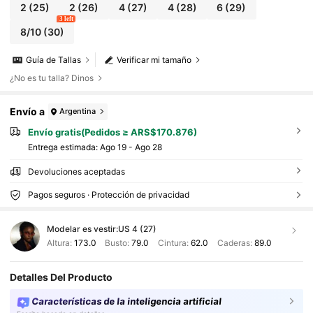
2
(25)
2
(26)
4
(27)
4
(28)
6
(29)
3 left
8/10
(30)
Guía de Tallas
Verificar mi tamaño
¿No es tu talla? Dinos
Envío a
Argentina
Envío gratis(Pedidos ≥ ARS$170.876)
Entrega estimada:
Ago 19 - Ago 28
Devoluciones aceptadas
Pagos seguros · Protección de privacidad
Modelar es vestir:
US 4 (27)
Altura:
173.0
Busto:
79.0
Cintura:
62.0
Caderas:
89.0
Detalles Del Producto
Características de la inteligencia artificial