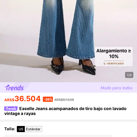
1/6
36.504
-36%
ARS$
ARS$57.038
Easelle Jeans acampanados de tiro bajo con lavado
vintage a rayas
Talla
:
US
Estándar