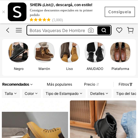
Botas Chelsea Hombre
SHEIN-¡List@, descargá, con estilo!
×
Consigue descuentos especiales en tu primer
Botas De Hombre
Consíguela
pedido
(5,000)
Botas Vaqueras De Hombre
Zapatos Para Hombre
Botines Para Hombre
Botas Chelsea Hombre
Botas De Hombre
Negro
Marrón
Liso
ANUDADO
Plataforma
Recomendados
Más populares
Precio
Filtros
Talla
Color
Tipo de Estampado
Detalles
Tipo del tac