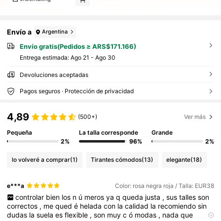
Envío a
Argentina
Envío gratis(Pedidos ≥ ARS$171.166)
Entrega estimada:
Ago 21 - Ago 30
Devoluciones aceptadas
Pagos seguros · Protección de privacidad
4,89
(500+)
Ver más
Pequeña
La talla corresponde
Grande
2%
96%
2%
lo volveré a comprar
(1)
Tirantes cómodos
(13)
elegante
(18)
e***a
Color: rosa negra roja / Talla: EUR38
controlar
bien
los
n
ú
meros
ya
q
queda
justa
,
sus
talles
son
correctos
,
me
qued
é
helada
con
la
calidad
la
recomiendo
sin
dudas
la
suela
es
flexible
,
son
muy
c
ó
modas
,
nada
que