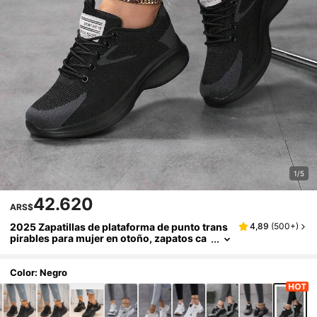
1/5
42.620
ARS$
2025 Zapatillas de plataforma de punto trans
4,89
(
500+
)
pirables para mujer en otoño, zapatos ca
suales con cordones para exteriores, zap
atos cómodos de caña baja
Color: Negro