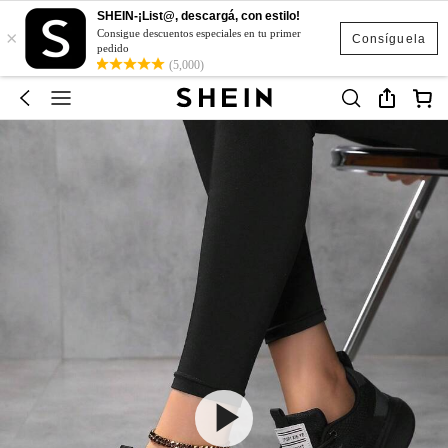
SHEIN-¡List@, descargá, con estilo!
×
Consigue descuentos especiales en tu primer
Consíguela
pedido
(5,000)