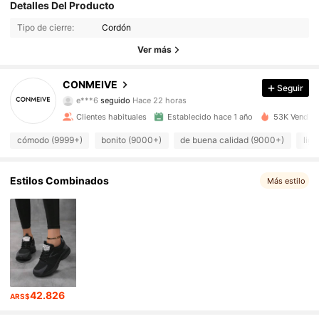
8.4K Seguidores
4,94
Detalles Del Producto
Tipo de cierre:
Cordón
8.4K Seguidores
4,94
Ver más
8.4K Seguidores
4,94
CONMEIVE
Seguir
8.4K Seguidores
4,94
Clientes habituales
Establecido hace 1 año
53K Vendido
8.4K Seguidores
4,94
cómodo (9999+)
bonito (9000+)
de buena calidad (9000+)
lig
8.4K Seguidores
4,94
Estilos Combinados
Más estilo
8.4K Seguidores
4,94
8.4K Seguidores
4,94
8.4K Seguidores
4,94
42.826
ARS$
8.4K Seguidores
4,94