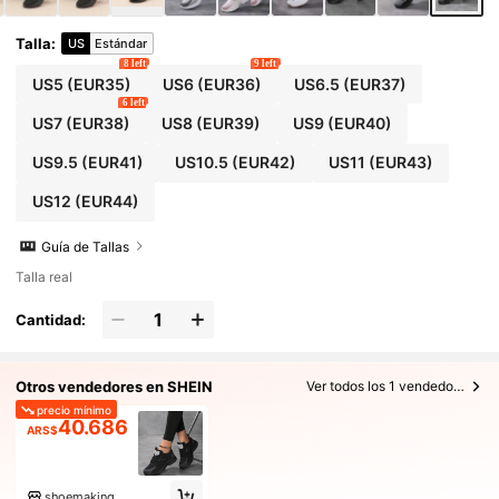
Talla
:
US
Estándar
8 left
9 left
US5
(EUR35)
US6
(EUR36)
US6.5
(EUR37)
6 left
US7
(EUR38)
US8
(EUR39)
US9
(EUR40)
US9.5
(EUR41)
US10.5
(EUR42)
US11
(EUR43)
US12
(EUR44)
Guía de Tallas
Talla real
Cantidad:
Otros vendedores en SHEIN
Ver todos los 1 vendedores
precio mínimo
40.686
ARS$
shoemaking