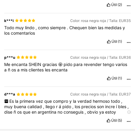
criticar
Útil
(2)
k***i
Color: rosa negra roja / Talla: EUR35
Todo
muy
lindo
,
como
siempre
.
Chequen
bien
las
medidas
y
los
comentarios
Útil
(1)
p***u
Color: rosa negra roja / Talla: EUR36
Me
encanta
SHEIN
gracias
🤩
pido
para
revender
tengo
varios
a
ñ
os
a
mis
clientes
les
encanta
Útil
(1)
d***a
Color: rosa negra roja / Talla: EUR37
Es
la
primera
vez
que
compro
y
la
verdad
hermoso
todo
,
muy
buena
calidad
,
llego
r
á
pido
,
los
precios
son
incre
í
bles
,
dise
ñ
os
que
en
argentina
no
conseguis
,
obvio
ya
estoy
llenando
mi
pr
ó
ximo
carrito
.
Feliz
de
conocerte
SHEIN
Útil
(5)