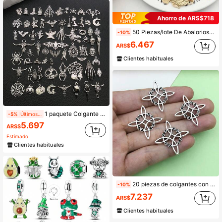
Ahorro de ARS$718
50 Piezas/lote De Abalorios Encantos De Animales De Aves De Metal Vintage Mezclados Diy Para Hacer Joyas
-10%
6.467
ARS$
Clientes habituales
1 paquete Colgante de aleación gótica de plata antigua con encantos de calavera, araña, cabeza de pájaro y cabeza de toro para hacer joyas de Halloween, como pulseras, collares y aretes, accesorios para manualidades
-5%
Últimos 2 días
5.697
ARS$
Estimado
Clientes habituales
20 piezas de colgantes con Nudo Celta, colgantes tradicionales irlandeses en aleación y conectores de colgantes con Nudo Chino para hacer pulseras, collares y adornos de joyería DIY
-10%
7.237
ARS$
Clientes habituales