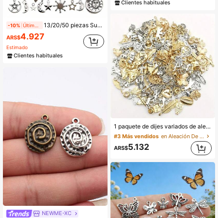
Clientes habituales
13/20/50 piezas Suministros artesanales Colgantes mixtos de sol, luna y estrellas de plata antigua para fabricación de joyas, hallazgos para DIY collares, pulseras (Mezcla aleatoria)
-10%
Últimos 2 días
4.927
ARS$
Estimado
Clientes habituales
1 paquete de dijes variados de aleación de plata antigua a granel para hacer pulseras, collares, pendientes y manualidades de joyería
#3 Más vendidos
en Aleación De Zinc Encantos para hacer joyas
5.132
ARS$
NEWME-XC