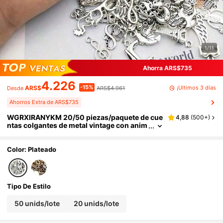
1/11
Ahorra ARS$735
4.226
-15%
¡Últimos 3 días
ARS$
ARS$4.961
Desde
Ahorros Extra de ARS$735
WGRXIRANYKM 20/50 piezas/paquete de cue
4,88
(
500+
)
ntas colgantes de metal vintage con anim
ales y pájaros, accesorios para hacer pul
seras y collares, materiales para hacer joyas
Color: Plateado
Tipo De Estilo
50 unids/lote
20 unids/lote