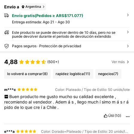
Envío a
Argentina
Envío gratis(Pedidos ≥ ARS$171.077)
Entrega estimada:
Ago 21 - Ago 30
Este producto se puede devolver dentro de 10 días, pero no se
puede devolver durante el período de devolución extendido
Pagos seguros · Protección de privacidad
4,88
(500+)
Ver más
lo volveré a comprar
(8)
rapidez logística
(11)
negocios
(7)
m***c
Color: Plateado / Tipo de Estilo: 50 unids/lote
Buen
producto
me
gusto
mucho
su
calidad
excelente
,
recomiendo
al
vendedor
.
Adem
á
s
,
llego
much
í
simo
m
á
s
r
á
pido
de
lo
que
cre
í
a
Chile
.
Útil
(10)
e***a
Color: Dorado+Plateado / Tipo de Estilo: 20 unids/lote