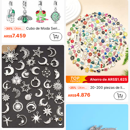
Cubo de Moda Serie Verde Oxidada Trébol de Cuatro Hojas Oruga Rana Aguacate Cactus Lirio del Valle Luciérnaga Amor Elfo Oruga Colgante Animal Insecto Pulsera Decorativa Encanto Joyería Accesorio Regalo Festivo para Mamá Esposa Familia Amigos
-30%
Últimos 2 días
7.459
ARS$
Ahorro de ARS$1.625
20-200 piezas de lindos colgantes de esmalte chapados en oro, paquete a granel, varias formas, accesorios de joyería DIY hechos a mano para pulseras y aretes
-25%
Últimos 1 días
4.876
ARS$