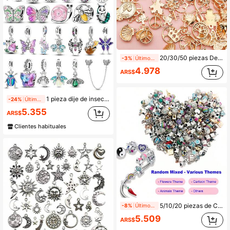
20/30/50 piezas De Dijes Dorados Kc Mezclados Al Azar De Metal, Diy, Pulsera Vintage, Colgante, Collar, Accesorios Para La Fabricación De Joyas
-3%
Últimos 2 días
4.978
ARS$
1 pieza dije de insecto chapado en plata, mariposa libélula araña caracol luciérnaga escarabajo abeja cuentas colgantes para hacer pulseras collares joyería DIY regalo único
-24%
Últimos 1 días
5.355
ARS$
Clientes habituales
5/10/20 piezas de Charms de temas aleatorios como Animales/Plantas/Flores/Mascotas/Deportes/Dibujos animados/Océano/Día de la Madre/San Valentín/Amigos/Familia/Estrellas/Luna/Sol/Viajes/Café/Pasaporte/San Valentín para hacer pulseras DIY con diseño de strass
-8%
Últimos 2 días
5.509
ARS$