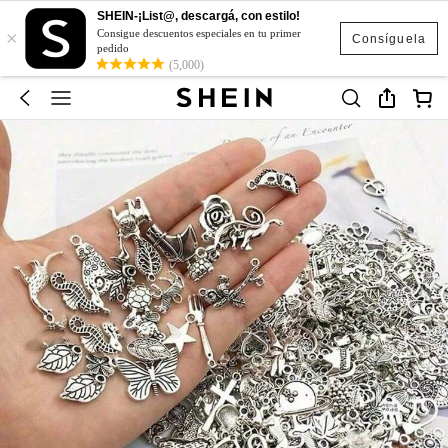
SHEIN-¡List@, descargá, con estilo!
×
Consigue descuentos especiales en tu primer
Consíguela
pedido
(5,000)