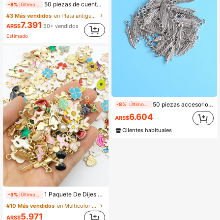
50 piezas de cuentas sueltas de aleación con formas de luna y estrella de estilo vintage, surtido aleatorio, juego de colgantes para hacer joyas DIY, accesorios personalizados DIY
-8%
Últimos 2 días
#3 Más vendidos
en Plata antigua Colgantes y dijes
7.391
ARS$
50+ vendidos
Estimado
50 piezas accesorio de joya DIY con pluma metálica
-8%
Últimos 2 días
6.604
ARS$
Clientes habituales
1 Paquete De Dijes Al Azar Mezclados De Esmalte Plateado Antiguo A Granel Para Hacer Pulseras, Collares, Aretes Y Suministros De Joyería
-3%
Últimos 2 días
#10 Más vendidos
en Multicolor Encantos para hacer joyas
5.971
ARS$