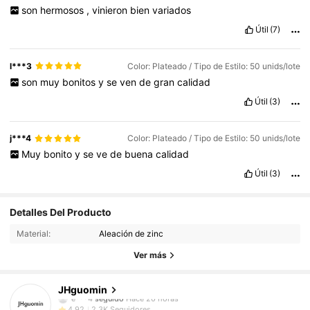
son
hermosos
,
vinieron
bien
variados
Útil
(7)
l***3
Color: Plateado / Tipo de Estilo: 50 unids/lote
son
muy
bonitos
y
se
ven
de
gran
calidad
Útil
(3)
j***4
Color: Plateado / Tipo de Estilo: 50 unids/lote
Muy
bonito
y
se
ve
de
buena
calidad
Útil
(3)
2.3K Seguidores
4,92
Detalles Del Producto
Material:
Aleación de zinc
2.3K Seguidores
4,92
Ver más
2.3K Seguidores
4,92
JHguomin
2.3K Seguidores
4,92