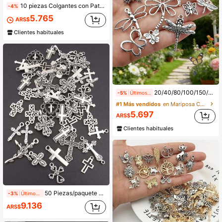
10 piezas Colgantes con Patrón de Remolino de 22x17mm para Hacer Joyas DIY, Collares, Llaveros, Cadenas de Teléfono, Pulseras, Accesorios para Manualidades Hechas a Mano
-4%
5.765
ARS$
Clientes habituales
20/40/80/100/150/200 piezas/Paquete Encantos de mariposa, libélula y abeja de insectos mixtos, para hacer joyas DIY - Accesorios y adornos para collares y pulseras
-5%
Últimos 2 días
#1 Más vendidos
en Mariposa Colgantes y dijes
5.697
ARS$
Clientes habituales
50 Piezas/paquete Colgante Cruzado Tallado Aleatorio De La Aleación Del Zinc Antigua Para Collar De Diy, Pulsera, Accesorios De La Fabricación De Joyas
-3%
Últimos 2 días
9.136
ARS$