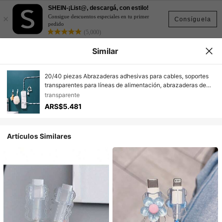
SHEIN-¡List@, descargá, con estilo!
×
Consigue descuentos especiales en tu primer
Consíguela
pedido
(5,000)
Similar
20/40 piezas Abrazaderas adhesivas para cables, soportes
transparentes para líneas de alimentación, abrazaderas de
plástico para gestión de cables en paredes y debajo de
transparente
mesas
ARS$5.481
Artículos Similares