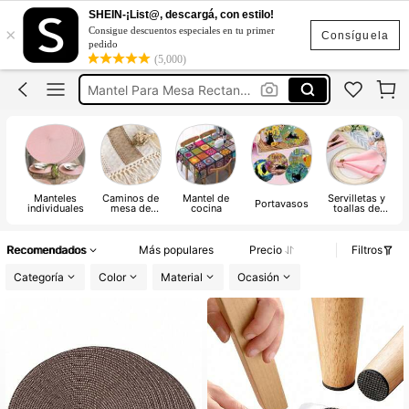
Individuales Para Mesa
SHEIN-¡List@, descargá, con estilo!
×
Consigue descuentos especiales en tu primer
Manteles Individuales
Consíguela
pedido
(5,000)
Mantel Para Mesa Rectangular
Camino De Mesa
Porta Vasos
Individuales Para Mesa
Manteles
Caminos de
Mantel de
Servilletas y
Portavasos
S
individuales
mesa de
cocina
toallas de
cocina
mano
decorativas
de cocina
Recomendados
Más populares
Precio
Filtros
Categoría
Color
Material
Ocasión