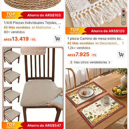
Ahorro de ARS$103
1/4/6 Piezas Individuales Tejidas, In
13
dividuales Redondos de Ratán Natu
#2 Más vendidos
en Multicolor Manteles individuales
ral Tejidos a Mano, Individuales de
Ahorro de ARS$120
80+ vendidos
Jacinto de Agua Tejidos, Individual
13.419
1 pieza Camino de mesa estilo bohe
es de Estilo Rústico de Mesa de Mi
ARS$
-1%
mio de macramé para decoración d
mbre, para Mesa de Comedor, Hoga
#2 Más vendidos
en Decoraciones De Mesa Y Telas De Cocina
el hogar, Camino de mesa de macra
r, Boda
1.2k+ vendidos
mé crema y marrón con flecos para
7.925
decoración bohemia del comedor, d
ARS$
-1%
ormitorio, ducha nupcial rústica, gra
2
Hay otros vendedores
nja, mesa de Acción de Gracias, Na
vidad (Múltiples tamaños disponible
s)
Ahorro de ARS$547