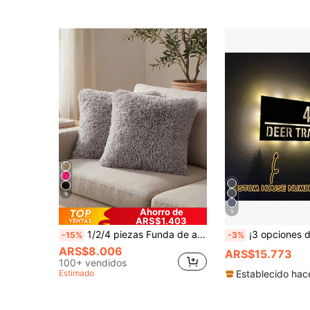
9
Ahorro de
5
ARS$1.403
1/2/4 piezas Funda de almohada de unicolor de peluche (Inserto de almohada no incluido), Funda de cojín cuadrada esponjosa minimalista de doble cara, Funda de almohada decorativa suave y cómoda para el hogar, Adecuada para dormitorio, sala de estar, sofá, silla, cierre con cremallera
¡3 opciones de tamaño! Placa de dirección de metal moderna, número de casa y nombre de calle de metal, regalo de placa de dirección, plac
-15%
-3%
ARS$8.006
ARS$15.773
100+ vendidos
Estimado
Establecido hac