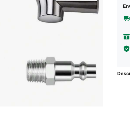
Env
Descr