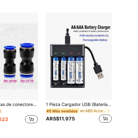
de manguera de aire de 6/8/10/12mm/conectores rápidos neumáticos, adecuados para tubería de 1/4 5/16 3/8 1/2
1 Pieza Cargador USB (Baterías no incluidas) con 4 ranuras de carga independientes, apto para baterías recargables AA/AAA Ni-MH
en ABS Accesorios para herramientas
#5 Más vendidos
2
ARS$11.975
623