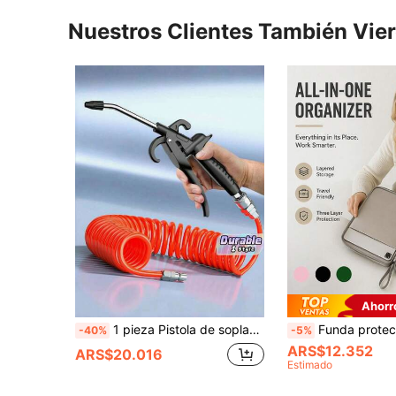
Nuestros Clientes También Vie
Ahorr
1 pieza Pistola de soplado de aire de alto flujo - Boquilla de flujo de aire industrial y doméstico, material PP duradero, para eliminación de polvo con compresor neumático, negro, pistola de soplado de aire, accesorios
Funda protectora para tableta de 10.9" y 12.9", bolsa de almacenamiento multifuncional, compatible con iPad 11th, 10th, 10.9, 7th/8th/9th, 10.2, Mini 7,
-40%
-5%
ARS$12.352
ARS$20.016
Estimado