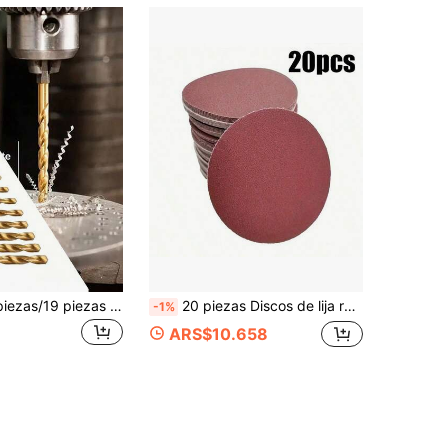
Juego de 13 piezas/19 piezas de brocas helicoidales de acero de alta velocidad con revestimiento de titanio y vástago hexagonal, brocas de impacto con punta dividida a 135°, adecuadas para madera, metal, plástico, aluminio, herramientas eléctricas DIY para mejoras del hogar, acero de alta velocidad duradero, perforación rápida, sin desviación de la punta, adecuado para taladro inalámbrico, taller y uso doméstico
20 piezas Discos de lija redondos de 5 pulgadas (125 mm), sin perforaciones - Grano: 60/80/100/120/150/180/240/320/400/600/800/1000 ¡Perfectos para lijadoras orbitales aleatorias!
-1%
ARS$10.658