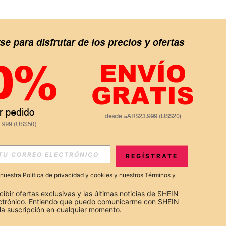
APP
S EXCLUSIVAS, PROMOCIONES Y NOTICIAS DE SHEIN
REGÍSTRATE
Suscribir
a nuestra
Política de privacidad y cookies
y nuestros
Términos y
Suscribirte
cibir ofertas exclusivas y las últimas noticias de SHEIN 
ectrónico. Entiendo que puedo comunicarme con SHEIN 
la suscripción en cualquier momento.
Suscribir