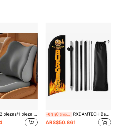
iezas/1 pieza Juego de Asiento Elevador y Soporte Lumbar para Coche | Diseño Ergonómico | Mejora la Visibilidad al Conducir, Cómodo para Uso a Largo Plazo | Espuma de Memoria Suave Proporciona Soporte | Adecuado para Coches, SUV y Camiones
RXDAMTECH Bandera de pluma comercial de hamburguesa, pancarta curva de publicidad exterior de 8.2 pies (incluye mástil de bandera y estaca de suelo) - Letrero de hamburguesa de poliéster resistente a desgarros para tiendas y eventos
-6%
¡Últimos 3 días
4
ARS$50.861