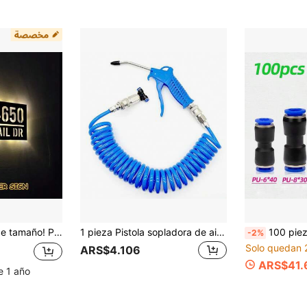
a de dirección exterior personalizada, regalo de dirección residencial moderna, atractivo de acera, metalistería negra mate
1 pieza Pistola sopladora de aire de alta presión, bomba de aire para soplar polvo con boquilla extendida, adecuada para procesamiento industrial, limpieza de equipos, interior automotriz y limpieza de motores
100 piezas de conectores rápidos neumáticos, conectores 
-2%
Solo quedan 
ARS$4.106
ARS$41.
e 1 año