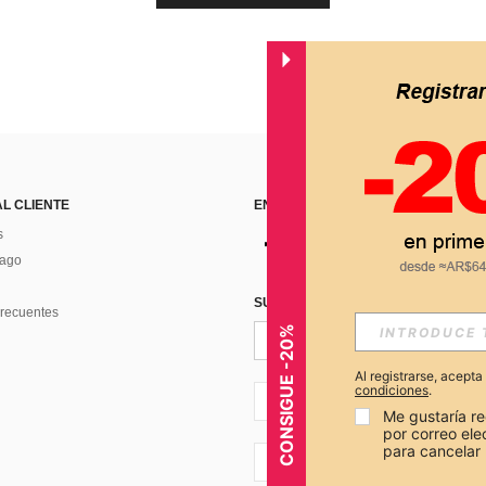
AL CLIENTE
ENCUÉNTRANOS EN
s
Pago
SUSCRÍBETE PARA RECIBIR OFERTA
recuentes
CONSIGUE -20%
Al registrarse, acept
condiciones
.
AR + 54
Me gustaría re
por correo el
para cancelar 
AR + 54