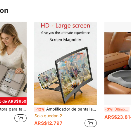
ron
o de ARS$650
 6, Air 11(M2), Pro 12.9, con almacenamiento de cables, asa ergonómica y diseño suave en rosa, adecuado para viajes, trabajo y escuela
Amplificador de pantalla de teléfono HD de 12 pulgadas, ángulo de visión amplio de 178°, diseño estable, experiencia de visualización inmersiva, adecuado para ver películas, videos y juegos en casa, en movimiento o en la oficina, compatible con todos los teléfonos inteligentes, portátil y ligero, entretenimiento y trabajo en cualquier momento y lugar, suministros para fiestas, esencial para ver películas
2 p
-12%
-3%
¡Últimos 3 días
Solo quedan 2
ARS$23.81
ARS$12.797