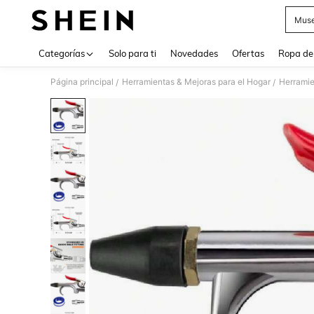
Muse
Use up 
Categorías
Solo para ti
Novedades
Ofertas
Ropa de
Página principal
Herramientas & Mejoras para el Hogar
Herramie
/
/