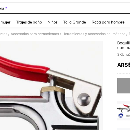
ra
and down arrow keys to navigate search Búsqueda reciente and Busca y Encuentr
 mujer
Trajes de baño
Niños
Talla Grande
Ropa para hombre
ntas
Accesorios para herramientas
Herramientas y accesorios neumáticos
/
/
/
Boquil
con pu
de 1/4
SKU: s
soplad
24274
ARS
PR
Lo sent