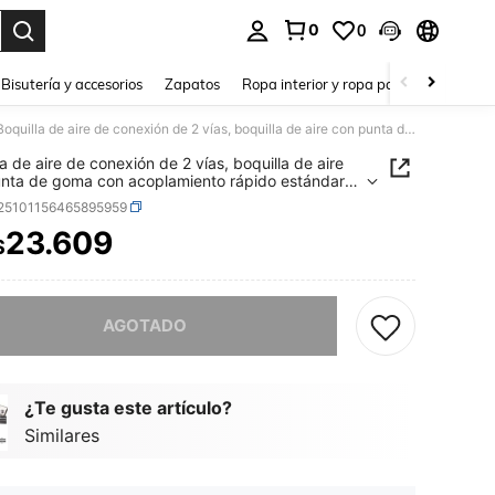
0
0
a. Press Enter to select.
Bisutería y accesorios
Zapatos
Ropa interior y ropa para dormir
Ho
Boquilla de aire de conexión de 2 vías, boquilla de aire con punta de goma con acoplamiento rápido estándar de 1/4 pulg., accesorios de compresor de aire, pistola sopladora de aire para inflado y desempolvado, 24274068
la de aire de conexión de 2 vías, boquilla de aire
nta de goma con acoplamiento rápido estándar
 pulg., accesorios de compresor de aire, pistola
r25101156465895959
ora de aire para inflado y desempolvado,
068
23.609
$
ICE AND AVAILABILITY
imos, este producto está agotado.
AGOTADO
¿Te gusta este artículo?
Similares