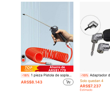
Ahorro de
ARS$1.779
1 pieza Pistola de soplado de aire extra larga de alto flujo - Manguera de aire extendida, boquilla de aire industrial y doméstica de alta presión, material de PP duradero, adecuada para el soplado de polvo del compresor de aire, accesorio de pistola de aire, color negro
Adaptador de destornillador de cambio rápido a 105°, con zócalo magnético para brocas, compatible con talad
-18%
-10%
Solo quedan 4
ARS$8.143
ARS$7.237
Estimado