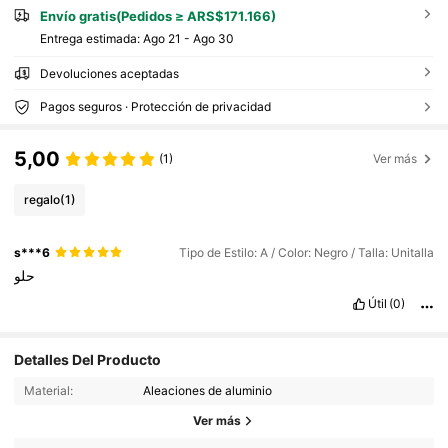
Envío gratis(Pedidos ≥ ARS$171.166)
Entrega estimada:
Ago 21 - Ago 30
Devoluciones aceptadas
Pagos seguros · Protección de privacidad
5,00
(1)
Ver más
regalo
(1)
s***6
Tipo de Estilo: A / Color: Negro / Talla: Unitalla
حلو
Útil
(0)
Detalles Del Producto
Material:
Aleaciones de aluminio
1.4K Seguidores
4,67
Ver más
1.4K Seguidores
4,67