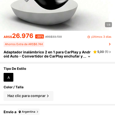
1/8
26.976
-20%
¡Últimos 3 días
ARS$
ARS$33.720
Ahorros Extra de ARS$6.744
Adaptador inalámbrico 2 en 1 para CarPlay y Andr
5,00
(
1
)
oid Auto - Convertidor de CarPlay enchufar y
usar, conexión automática rápida, sin retras
o, diseño compacto compatible con iPhone y And
roid, con puerto USB/USB-C (Negro), Adaptador i
Tipo De Estilo
nalámbrico para CarPlay, Actualización de audio
del automóvil, Accesorios modernos para autom
A
óviles, Electrónica de alta calidad, Sin batería
Color / Talla
Haz clic para comprar
Envío a
Argentina