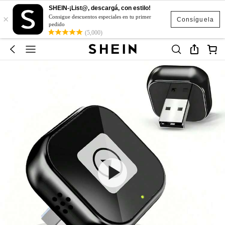
SHEIN-¡List@, descargá, con estilo!
×
Consigue descuentos especiales en tu primer
Consíguela
pedido
(5,000)