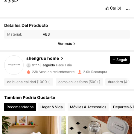
Útil
(0)
Detalles Del Producto
1.2K Seguidores
4,82
Material:
ABS
1.2K Seguidores
4,82
Ver más
1.2K Seguidores
4,82
shengruo home
Seguir
9***8
seguido
Hace 1 día
1.2K Seguidores
4,82
23K Vendido recientemente
2.9K Recompra
de buena calidad (1000+)
como en las fotos (500+)
duradero (400
1.2K Seguidores
4,82
También Podría Gustarte
1.2K Seguidores
4,82
Recomendados
Hogar & Vida
Móviles & Accesorios
Deportes & 
1.2K Seguidores
4,82
1.2K Seguidores
4,82