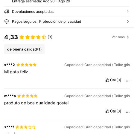
Entrega estimada:
Ago 20 - Ago 29
Devoluciones aceptadas
Pagos seguros · Protección de privacidad
4,33
(3)
Ver más
de buena calidad
(1)
s***2
Capacidad: Gran capacidad / Talla: gris
Mi
gata
feliz
.
Útil
(0)
m***a
Capacidad: Gran capacidad / Talla: gris
produto
de
boa
qualidade
gostei
Útil
(0)
s***f
Capacidad: Gran capacidad / Talla: gris
حلو
وايد