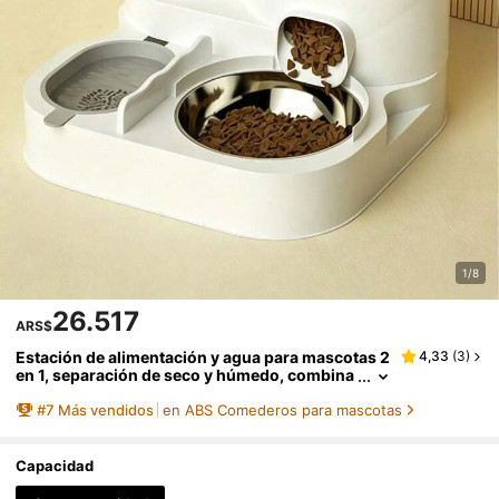
1/8
26.517
ARS$
Estación de alimentación y agua para mascotas 2
4,33
(
3
)
en 1, separación de seco y húmedo, combina
ción de cuenco universal para gatos y perro
#
7
Más vendidos
en ABS Comederos para mascotas
s, material de plástico duradero, fácil de limpiar,
dispensador de comida y agua integrado para m
ascotas, proporciona abundante agua fresca, ad
ecuado para diversas mascotas
Capacidad