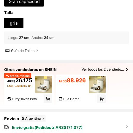
Gran capacidad
Talla
gris
Largo
:
27 cm
Ancho
:
24 cm
Guía de Tallas
Otros vendedores en SHEIN
Ver todos los 2 vendedores
precio mínimo
26.175
88.926
ARS$
ARS$
Más vendido #1
FurryHaven Pets
Dila Home
Envío a
Argentina
Envío gratis(Pedidos ≥ ARS$171.077)