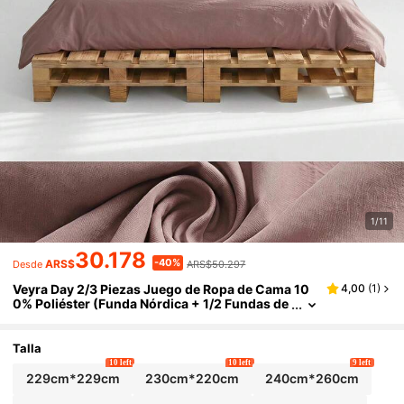
1/11
30.178
-40%
ARS$
ARS$50.297
Desde
Veyra Day 2/3 Piezas Juego de Ropa de Cama 10
4,00
(
1
)
0% Poliéster (Funda Nórdica + 1/2 Fundas de
Almohada, Sin Edredón Incluido), Colección
de Ropa de Cama Moderna de Poliéster para Toda
s las Estaciones
Talla
10 left
10 left
9 left
229cm*229cm
230cm*220cm
240cm*260cm