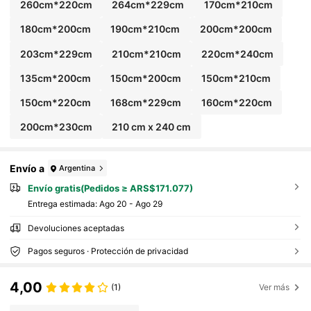
260cm*220cm
264cm*229cm
170cm*210cm
180cm*200cm
190cm*210cm
200cm*200cm
203cm*229cm
210cm*210cm
220cm*240cm
135cm*200cm
150cm*200cm
150cm*210cm
150cm*220cm
168cm*229cm
160cm*220cm
200cm*230cm
210 cm x 240 cm
Envío a
Argentina
Envío gratis(Pedidos ≥ ARS$171.077)
Entrega estimada:
Ago 20 - Ago 29
Devoluciones aceptadas
Pagos seguros · Protección de privacidad
4,00
(1)
Ver más