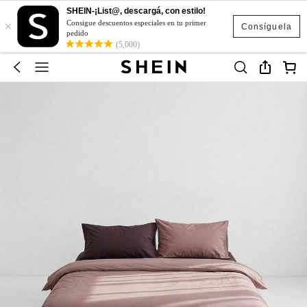
SHEIN-¡List@, descargá, con estilo!
×
Consigue descuentos especiales en tu primer
Consíguela
pedido
(5,000)