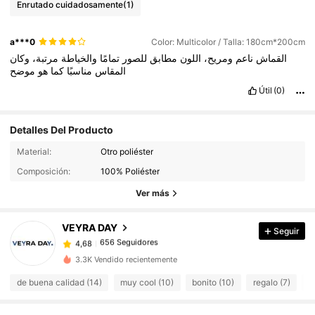
Enrutado cuidadosamente
(1)
a***0
Color: Multicolor / Talla: 180cm*200cm
القماش
ناعم
ومريح،
اللون
مطابق
للصور
تمامًا
والخياطة
مرتبة،
وكان
المقاس
مناسبًا
كما
هو
موضح
Útil
(0)
Detalles Del Producto
Material:
Otro poliéster
656 Seguidores
4,68
Composición:
100% Poliéster
656 Seguidores
4,68
Ver más
656 Seguidores
4,68
656 Seguidores
4,68
VEYRA DAY
Seguir
656 Seguidores
4,68
r***h
seguido
Hace 1 día
3.3K Vendido recientemente
656 Seguidores
4,68
de buena calidad (14)
muy cool (10)
bonito (10)
regalo (7)
c
656 Seguidores
4,68
656 Seguidores
4,68