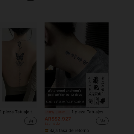
ieza Tatuaje temporal falso de la columna vertebral Tatuajes semipermanentes Tatuaje de mariposa rosa Resistente al agua y al sudor Dura de 1 a 2 semanas Realista Jugo de hierbas Antifricción No reflectante Negro para mujer y hombre Pegatinas de tatuaje para brazo, pecho, pierna, abdomen
1 pieza Tatuajes temporales de caracteres chinos, tatuaje semipermanente, resistente al agua y al sudor, dura de 1 a 2 semanas, realista, jugo de hierbas, antifricción, sin reflejos, falso negro, tatuajes falsos para mujeres y hombres, pegatinas de tatuaje para brazo, pecho, pierna
-10%
¡Últimos 3 días
ARS$2.927
Estimado
Baja tasa de retorno