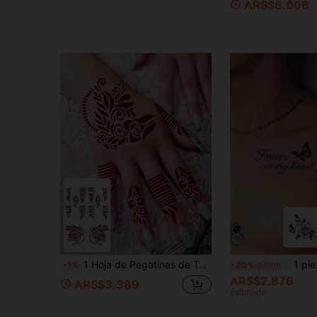
ARS$6.008
1 Hoja de Pegatinas de Tatuaje Temporal de Henna Abstracta con Remolinos Color Burdeos Impermeable, Banda de Dedo a Rayas & Pegatinas de Transferencia de Mehndi Floral Simétrico, Tatuajes Falsos de Larga Duración para Boda Nupcial Playa Vacaciones Fiesta Decoración de Arte Corporal en Palma de la Mano
1 pieza Tatuaje temporal vintage romántico y 
-1%
-20%
¡Últimos 3 días
ARS$2.876
ARS$3.389
Estimado