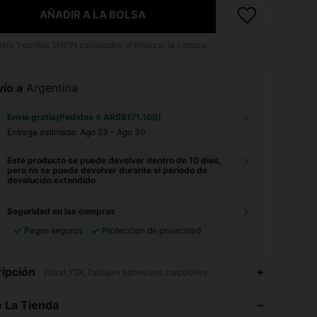
AÑADIR A LA BOLSA
asta
1
puntos SHEIN calculados al finalizar la compra.
ío a
Argentina
Envío gratis(Pedidos ≥ ARS$171.166)
Entrega estimada:
Ago 23 - Ago 30
Este producto se puede devolver dentro de 10 días,
pero no se puede devolver durante el período de
devolución extendido
Seguridad en las compras
Pagos seguros
Protección de privacidad
4,95
515
18K
ipción
Floral,Y2K,Tatuajes adhesivos corporales
4,95
515
18K
 La Tienda