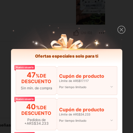
Útil (0)
Ofertas especiales solo para ti
Nuevo usuario
47
%DE
Cupón de producto
DESCUENTO
Límite de ARS$17.117
Por tiempo limitado
Sin mín. de compra
Nuevo usuario
40
%DE
Cupón de producto
Útil (0)
DESCUENTO
Límite de ARS$34.233
Pedidos de
Por tiempo limitado
+ARS$34.233
señas