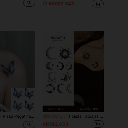
ARS$3.543
Pieza Pegatina De Tatuaje Temporal Lavable Con Mariposa 3d En Azul Vivo Con Patrón, Impermeable Y A Prueba De Sudor, Adecuada Para Personas Con Estilo Para Su Uso Diario,tatuajes maquina para tatuar tatuajes falsos
1 pieza Tatuajes temporales con diseño de luna y estrellas para mujeres y hombres, tatuajes falsos impermeables con diseño de sol para decoración de mano, muñeca y Body, tatuajes desechables impermeables
-3%
¡Últimos 3 días
ARS$2.653