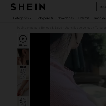
Tatu
Use up 
Categorías
Solo para ti
Novedades
Ofertas
Ropa de
Página principal
Belleza & Salud
Utensilios de belleza
Tatuajes
/
/
/
Video