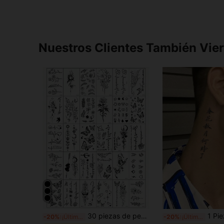
Nuestros Clientes También Vie
30 piezas de pegatinas de tatuajes temporales con diseño negro, que incluyen pequeños patrones de plantas, rosas, mariposas, ramas, estrellas y luna, resistentes al agua y duraderas, adecuadas para los dedos, brazos, cuello y clavícula de hombres y mujeres para decoración diaria, citas y viajes
1 Pieza Tatuaje Temporal A Prueba De Agua Y No R
-20%
¡Últimos 3 días
-20%
¡Últimos 3 días