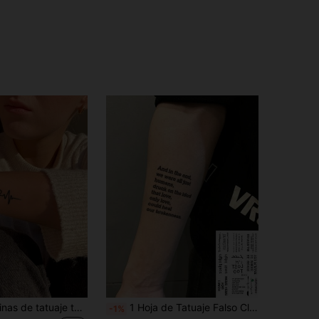
1 pieza Pegatinas de tatuaje temporal con forma de corazón de estilo herbal de telepatía, estilo coreano/Y2K/Kpop, resistente al agua, resistente al sudor, no reflectante
1 Hoja de Tatuaje Falso Clásico con Frase Literaria, Pegatinas de Tatuaje Falso de Texto Resistentes al Sudor, Adornos Minimalistas e Inspiradores para Uso Diario en la Calle & Fotografía de Primer Plano del Brazo con Estética de Selfie
-1%