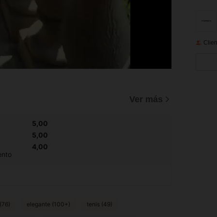
Clien
)
Ver más
5,00
5,00
4,00
ento
(76)
elegante (100+)
tenis (49)