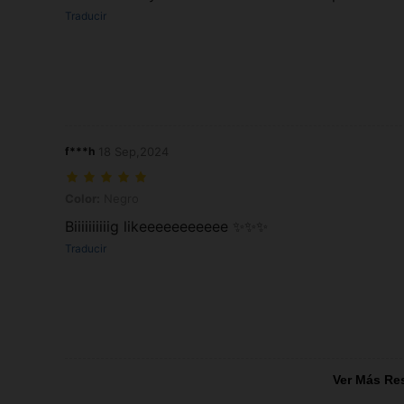
Traducir
f***h
18 Sep,2024
Color: Negro
Color:
Negro
Biiiiiiiiiig likeeeeeeeeeee ✨✨✨
Traducir
Ver Más Re