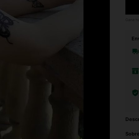
Gana h
Env
Descr
Sobre