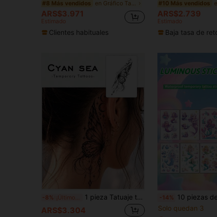
en Gráfico Tatuajes temporales
#8 Más vendidos
#10 Más vendidos
ARS$3.971
ARS$2.739
Estimado
Estimado
Clientes habituales
Baja tasa de ret
1 pieza Tatuaje temporal vertical largo de estilo oscuro con mariposa de ala fina, luna, estrella y borla, tatuaje falso para regalos de despedida de soltera, festivales de música, juegos & regalos de graduación, dura 3-5 días
10 piezas de pegatinas de tatuajes temporales para niños, patrón de sirena de dibujos animados, que brillan en la oscuridad, impermeables, desechables, adecuadas para la cara, braz
-8%
¡Últimos 3 días
-14%
Solo quedan 3
ARS$3.304