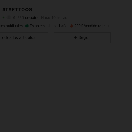
4,95
515
18K
STARTTOOS
6***6
seguido
Hace 10 horas
4,95
515
18K
Calificación
Artículos
Seguidores
tes habituales
Establecido hace 1 año
290K Vendido recientemente
4,95
515
18K
Todos los artículos
Seguir
4,95
515
18K
4,95
515
18K
4,95
515
18K
4,95
515
18K
4,95
515
18K