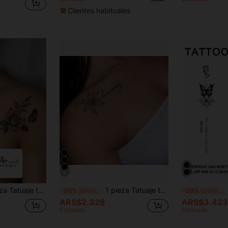
Clientes habituales
4
a prueba de agua de moda, pegatina de tatuaje falso de línea de mariposa rosa, adecuado para personas
1 pieza Tatuaje temporal minimalista de flor de lirio, arte corporal de patrón fresco y simple adecuado para mujeres y hombres, cuello/muñeca
1 p
-20%
¡Últimos 3 días
-20%
¡Últimos 3 días
ARS$2.328
ARS$3.423
Estimado
Estimado