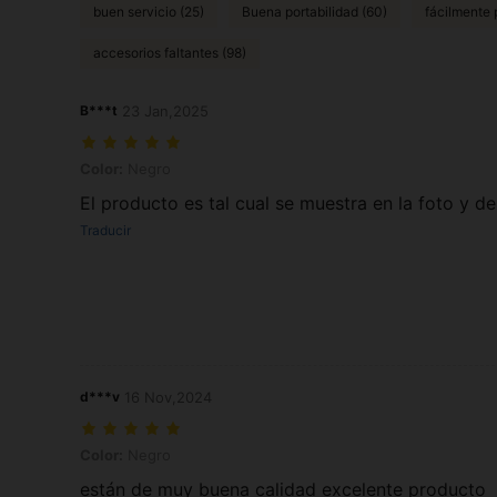
buen servicio (25)
Buena portabilidad (60)
fácilmente p
accesorios faltantes (98)
B***t
23 Jan,2025
Color: Negro
Color:
Negro
El producto es tal cual se muestra en la foto y d
Traducir
d***v
16 Nov,2024
Color: Negro
Color:
Negro
están de muy buena calidad excelente producto