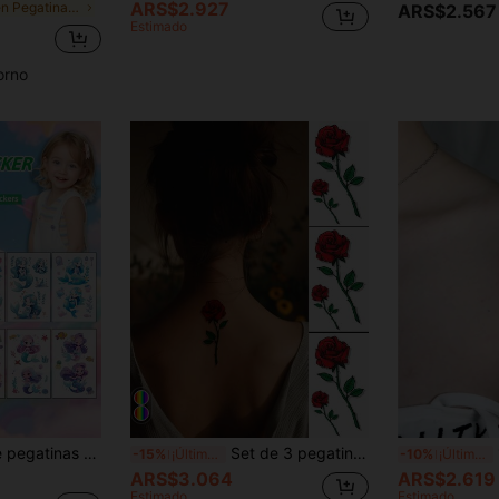
ARS$2.927
en Pegatinas de tatuajes de mano Tatuajes temporal
ARS$2.567
Estimado
orno
os, cintura, pecho, piernas, abdomen, cuello, manos, dedos, espalda de los niños, perfectas para fiestas de baile, actuaciones en el escenario, arte corporal moderno
Set de 3 pegatinas tatuajes temporales de rosas rojas 3D, tatuajes falsos impermeables que duran de 2 a 5 días, adecuados para mujeres y hombres, para cubrir cicatrices, se pueden usar en brazos, muñecas, hombros, piernas, cintura, cuello, manos, pecho, muslos, dedos
1 
-15%
¡Últimos 3 días
-10%
¡Últimos 3 días
ARS$3.064
ARS$2.619
Estimado
Estimado