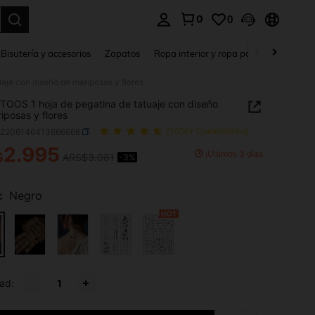
0
0
a. Press Enter to select.
Bisutería y accesorios
Zapatos
Ropa interior y ropa para dormir
Ho
je con diseño de mariposas y flores
OOS 1 hoja de pegatina de tatuaje con diseño
iposas y flores
b2206146413666668
(1000+ Comentarios)
2.995
¡Últimos 3 días
$
ARS$3.081
-3%
ICE AND AVAILABILITY
:
Negro
ad: