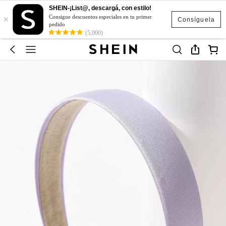
SHEIN-¡List@, descargá, con estilo!
×
Consigue descuentos especiales en tu primer
Consíguela
pedido
(5,000)