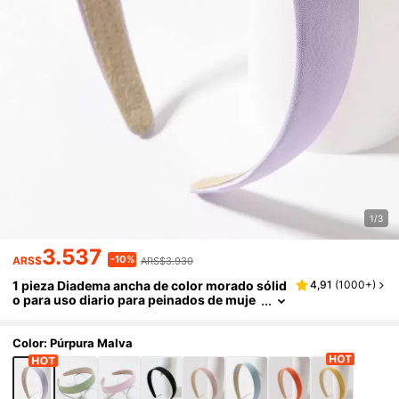
1/3
3.537
-10%
ARS$
ARS$3.930
1 pieza Diadema ancha de color morado sólid
4,91
(
1000+
)
o para uso diario para peinados de muje
r, carnaval, Mardi Gras, diadema, aros pa
ra el cabello, para el hogar, accesorios para e
l cuidado de la piel
Color: Púrpura Malva