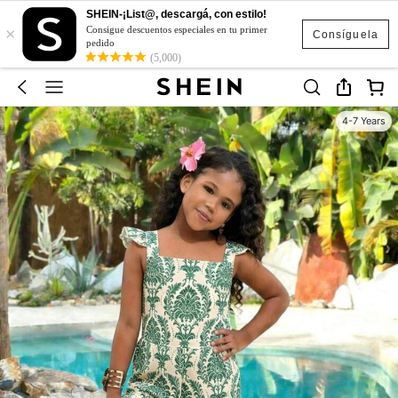
SHEIN-¡List@, descargá, con estilo!
×
Consigue descuentos especiales en tu primer
Consíguela
pedido
(5,000)
4-7 Years