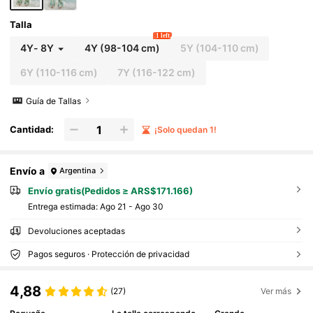
Talla
1 left
4Y
-
8Y
4Y
(98-104 cm)
5Y
(104-110 cm)
6Y
(110-116 cm)
7Y
(116-122 cm)
Guía de Tallas
Cantidad:
¡Solo quedan 1!
Envío a
Argentina
Envío gratis(Pedidos ≥ ARS$171.166)
Entrega estimada:
Ago 21 - Ago 30
Devoluciones aceptadas
Pagos seguros · Protección de privacidad
4,88
(27)
Ver más