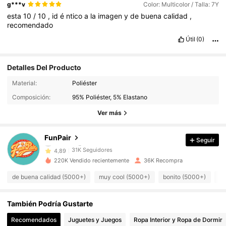
g***v
Color: Multicolor / Talla: 7Y
esta
10
/
10
,
id
é
ntico
a
la
imagen
y
de
buena
calidad
,
recomendado
Útil
(0)
Detalles Del Producto
31K Seguidores
4,89
Material:
Poliéster
Composición:
95% Poliéster, 5% Elastano
31K Seguidores
4,89
Ver más
31K Seguidores
4,89
FunPair
Seguir
31K Seguidores
4,89
220K Vendido recientemente
36K Recompra
31K Seguidores
4,89
de buena calidad (5000+)
muy cool (5000+)
bonito (5000+)
co
31K Seguidores
4,89
También Podría Gustarte
31K Seguidores
4,89
Recomendados
Juguetes y Juegos
Ropa Interior y Ropa de Dormir