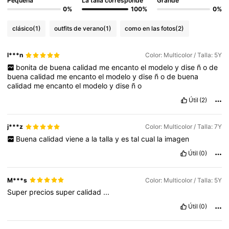
Pequeña
La talla corresponde
Grande
0%
100%
0%
clásico
(1)
outfits de verano
(1)
como en las fotos
(2)
l***n
Color: Multicolor / Talla: 5Y
bonita
de
buena
calidad
me
encanto
el
modelo
y
dise
ñ
o
de
buena
calidad
me
encanto
el
modelo
y
dise
ñ
o
de
buena
calidad
me
encanto
el
modelo
y
dise
ñ
o
Útil
(2)
j***z
Color: Multicolor / Talla: 7Y
Buena
calidad
viene
a
la
talla
y
es
tal
cual
la
imagen
Útil
(0)
M***s
Color: Multicolor / Talla: 5Y
Super
precios
super
calidad
...
Útil
(0)