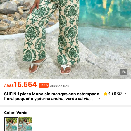
1/6
15.554
-35%
ARS$
ARS$23.929
SHEIN 1 pieza Mono sin mangas con estampado
4,88
(
27
)
floral pequeño y pierna ancha, verde salvia,
otoño, elegante, playa, vacaciones, conjunt
o cómodo para niñas jóvenes
Color: Verde