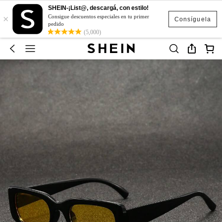
SHEIN-¡List@, descargá, con estilo!
×
Consigue descuentos especiales en tu primer
Consíguela
pedido
(5,000)